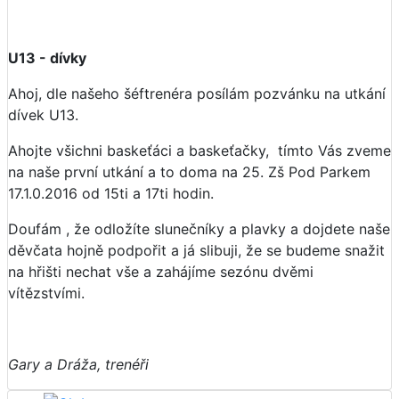
U13 - dívky
Ahoj, dle našeho šéftrenéra posílám pozvánku na utkání
dívek U13.
Ahojte všichni baskeťáci a baskeťačky, tímto Vás zveme
na naše první utkání a to doma na 25. Zš Pod Parkem
17.1.0.2016 od 15ti a 17ti hodin.
Doufám , že odložíte slunečníky a plavky a dojdete naše
děvčata hojně podpořit a já slibuji, že se budeme snažit
na hřišti nechat vše a zahájíme sezónu dvěmi
vítězstvími.
Gary a Dráža, trenéři