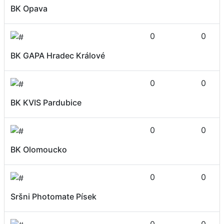
BK Opava
0
0
BK GAPA Hradec Králové
0
0
BK KVIS Pardubice
0
0
BK Olomoucko
0
0
Sršni Photomate Písek