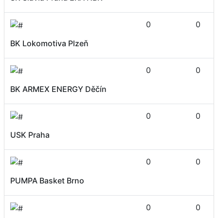
0
0
BK Lokomotiva Plzeň
0
0
BK ARMEX ENERGY Děčín
0
0
USK Praha
0
0
PUMPA Basket Brno
0
0