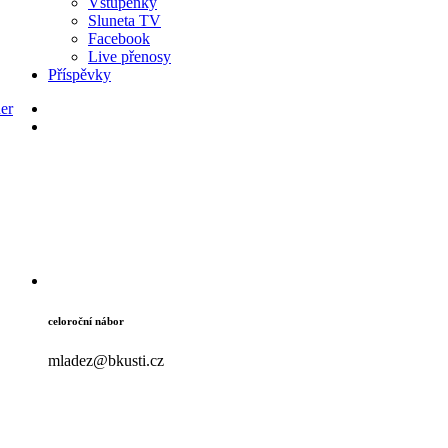
Vstupenky
Sluneta TV
Facebook
Live přenosy
Příspěvky
celoroční nábor
mladez@bkusti.cz