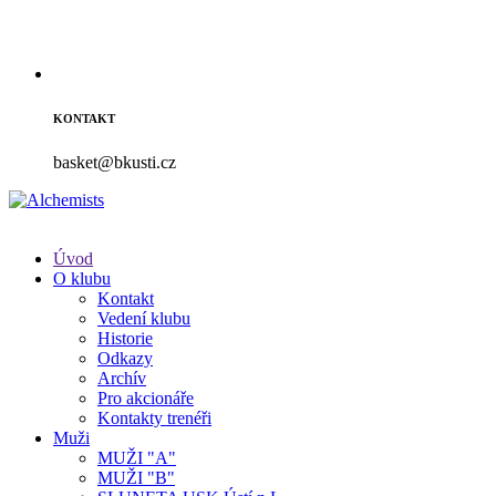
KONTAKT
basket@bkusti.cz
Úvod
O klubu
Kontakt
Vedení klubu
Historie
Odkazy
Archív
Pro akcionáře
Kontakty trenéři
Muži
MUŽI "A"
MUŽI "B"