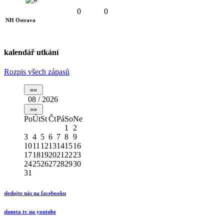
0
0
NH Ostrava
kalendář utkání
Rozpis všech zápasů
08 / 2026
Po
Út
St
Čt
Pá
So
Ne
1
2
3
4
5
6
7
8
9
10
11
12
13
14
15
16
17
18
19
20
21
22
23
24
25
26
27
28
29
30
31
sledujte nás na facebooku
sluneta tv na youtube