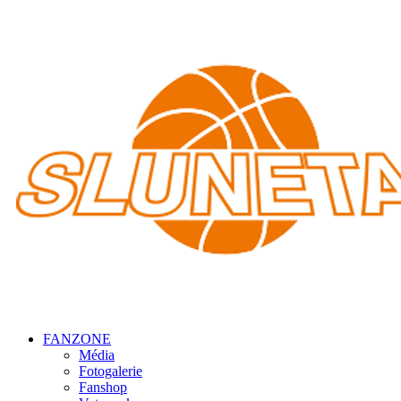
FAN
ZONE
Média
Fotogalerie
Fanshop