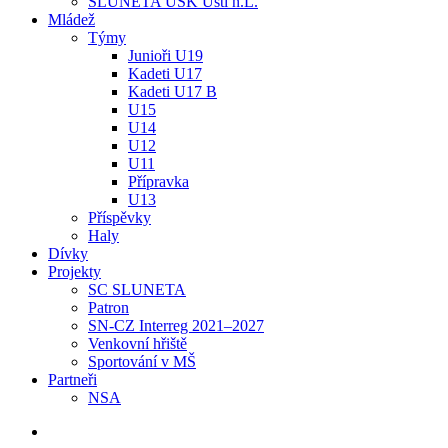
SLUNETA USK Ústí n.L.
Mládež
Týmy
Junioři U19
Kadeti U17
Kadeti U17 B
U15
U14
U12
U11
Přípravka
U13
Příspěvky
Haly
Dívky
Projekty
SC SLUNETA
Patron
SN-CZ Interreg 2021–2027
Venkovní hřiště
Sportování v MŠ
Partneři
NSA