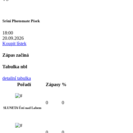
Sršni Photomate Písek
18:00
20.09.2026
Koupit lístek
Zápas začíná
Tabulka nbl
detailní tabulka
Pořadí
Zápasy
%
0
0
SLUNETA Ústí nad Labem
0
0