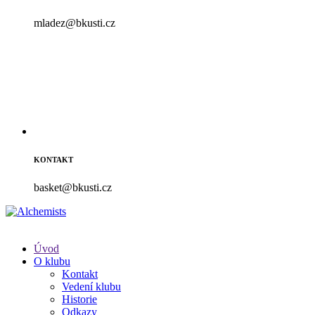
mladez@bkusti.cz
KONTAKT
basket@bkusti.cz
Úvod
O klubu
Kontakt
Vedení klubu
Historie
Odkazy