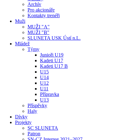
Archív
Pro akcionáře
Kontakty trenéři
Muži
MUŽI "A"
MUŽI "B"
SLUNETA USK Ústí n.L.
Mládež
Týmy
Junioři U19
Kadeti U17
Kadeti U17 B
U15
U14
U12
U11
Přípravka
U13
Příspěvky
Haly
Dívky
Projekty
SC SLUNETA
Patron
SN-CZ Interreg 2021–2027