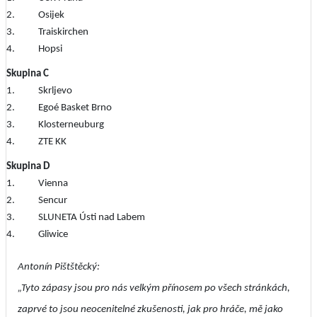
2. Osijek
3. Traiskirchen
4. Hopsi
Skupina C
1. Skrljevo
2. Egoé Basket Brno
3. Klosterneuburg
4. ZTE KK
Skupina D
1. Vienna
2. Sencur
3. SLUNETA Ústi nad Labem
4. Gliwice
Antonín Pištštěcký:
„Tyto zápasy jsou pro nás velkým přínosem po všech stránkách,
zaprvé to jsou neocenitelné zkušenosti, jak pro hráče, mě jako