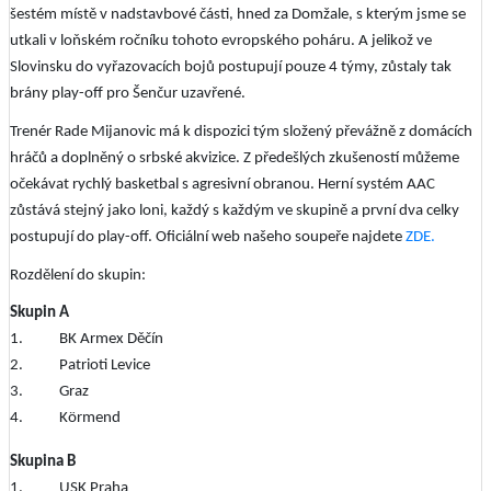
šestém místě v nadstavbové části, hned za Domžale, s kterým jsme se
utkali v loňském ročníku tohoto evropského poháru. A jelikož ve
Slovinsku do vyřazovacích bojů postupují pouze 4 týmy, zůstaly tak
brány play-off pro Šenčur uzavřené.
Trenér Rade Mijanovic má k dispozici tým složený převážně z domácích
hráčů a doplněný o srbské akvizice. Z předešlých zkušeností můžeme
očekávat rychlý basketbal s agresivní obranou. Herní systém AAC
zůstává stejný jako loni, každý s každým ve skupině a první dva celky
postupují do play-off. Oficiální web našeho soupeře najdete
ZDE.
Rozdělení do skupin:
Skupin A
1. BK Armex Děčín
2. Patrioti Levice
3. Graz
4. Körmend
Skupina B
1. USK Praha