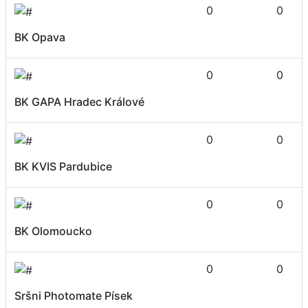
0
0
BK Opava
0
0
BK GAPA Hradec Králové
0
0
BK KVIS Pardubice
0
0
BK Olomoucko
0
0
Sršni Photomate Písek