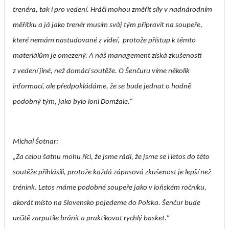
trenéra, tak i pro vedení. Hráči mohou změřit síly v nadnárodním
měřítku a já jako trenér musím svůj tým připravit na soupeře,
které nemám nastudované z videí, protože přístup k těmto
materiálům je omezený. A náš management získá zkušenosti
z vedení jiné, než domácí soutěže. O Šenčuru víme několik
informací, ale předpokládáme, že se bude jednat o hodně
podobný tým, jako bylo loni Domžale.“
Michal Šotnar:
„Za celou šatnu mohu říci, že jsme rádi, že jsme se i letos do této
soutěže přihlásili, protože každá zápasová zkušenost je lepší než
trénink. Letos máme podobné soupeře jako v loňském ročníku,
akorát místo na Slovensko pojedeme do Polska. Šenčur bude
určitě zarputile bránit a praktikovat rychlý basket.“