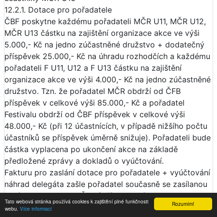
12.2.1. Dotace pro pořadatele
ČBF poskytne každému pořadateli MČR U11, MČR U12,
MČR U13 částku na zajištění organizace akce ve výši
5.000,- Kč na jedno zúčastněné družstvo + dodatečný
příspěvek 25.000,- Kč na úhradu rozhodčích a každému
pořadateli F U11, U12 a F U13 částku na zajištění
organizace akce ve výši 4.000,- Kč na jedno zúčastněné
družstvo. Tzn. že pořadatel MČR obdrží od ČFB
příspěvek v celkové výši 85.000,- Kč a pořadatel
Festivalu obdrží od ČBF příspěvek v celkové výši
48.000,- Kč (při 12 účastnících, v případě nižšího počtu
účastníků se příspěvek úměrně snižuje). Pořadateli bude
částka vyplacena po ukončení akce na základě
předložené zprávy a dokladů o vyúčtování.
Fakturu pro zaslání dotace pro pořadatele + vyúčtování
náhrad delegáta zašle pořadatel současně se zasílanou
zprávou o turnaji na ČBF (Jiří Novotný:
Tato webová stránka používá cookies k zajištění plné funkčnosti
Rozumím!
jnovotny@cz.basketball) V případě, že tak neučiní v
webu.
Více informací