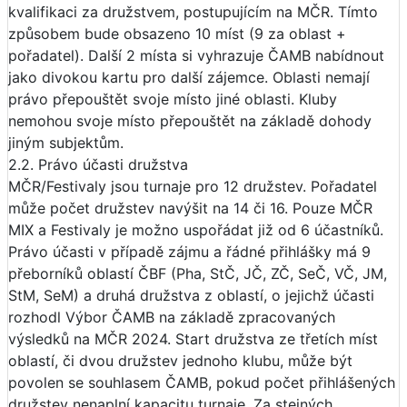
kvalifikaci za družstvem, postupujícím na MČR. Tímto
způsobem bude obsazeno 10 míst (9 za oblast +
pořadatel). Další 2 místa si vyhrazuje ČAMB nabídnout
jako divokou kartu pro další zájemce. Oblasti nemají
právo přepouštět svoje místo jiné oblasti. Kluby
nemohou svoje místo přepouštět na základě dohody
jiným subjektům.
2.2. Právo účasti družstva
MČR/Festivaly jsou turnaje pro 12 družstev. Pořadatel
může počet družstev navýšit na 14 či 16. Pouze MČR
MIX a Festivaly je možno uspořádat již od 6 účastníků.
Právo účasti v případě zájmu a řádné přihlášky má 9
přeborníků oblastí ČBF (Pha, StČ, JČ, ZČ, SeČ, VČ, JM,
StM, SeM) a druhá družstva z oblastí, o jejichž účasti
rozhodl Výbor ČAMB na základě zpracovaných
výsledků na MČR 2024. Start družstva ze třetích míst
oblastí, či dvou družstev jednoho klubu, může být
povolen se souhlasem ČAMB, pokud počet přihlášených
družstev nenaplní kapacitu turnaje. Za stejných