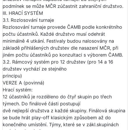
podmínek se může MČR zúčastnit zahraniční družstvo.
III. HRACÍ SYSTÉM
3.1. Rozlosování turnaje
Rozlosování turnaje provede ČAMB podle konkrétního
počtu účastníků. Každé družstvo musí odehrát
minimálně 4 utkání. Festivaly budou nalosovány na
základě přihlášených družstev dle nasazení MČR, při
jiném počtu účastníků po konzultaci s výborem ČAMB.
3.2. Rámcový systém pro 12 družstev (pro 14 a 16
družstev vychází ze stejného
principu)
VERZE A (povinná)
Hrací systém:
12 účastníků je rozděleno do čtyř skupin po třech
týmech. Do finálové části postupují
dvě nejlepší družstva z každé skupiny. Finálová skupina
se bude hrát play-off klasickým způsobem až do
konečného umístění. Týmy, které se v zákl.skupinách