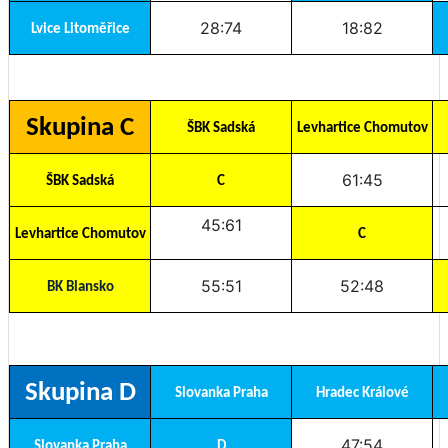
28:74
18:82
Lvice Litoměřice
Skupina C
ŠBK Sadská
Levhartice Chomutov
61:45
ŠBK Sadská
C
45:61
Levhartice Chomutov
C
55:51
52:48
BK Blansko
Skupina D
Slovanka Praha
Hradec Králové
47:54
Slovanka Praha
D