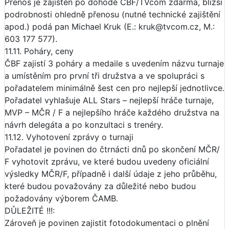
Přenos je zajištěn po dohodě ČBF/TVcom zdarma, bližší
podrobnosti ohledně přenosu (nutné technické zajištění
apod.) podá pan Michael Kruk (E.: kruk@tvcom.cz, M.:
603 177 577).
11.11. Poháry, ceny
ČBF zajistí 3 poháry a medaile s uvedením názvu turnaje
a umístěním pro první tři družstva a ve spolupráci s
pořadatelem minimálně šest cen pro nejlepší jednotlivce.
Pořadatel vyhlašuje ALL Stars – nejlepší hráče turnaje,
MVP – MČR / F a nejlepšího hráče každého družstva na
návrh delegáta a po konzultaci s trenéry.
11.12. Vyhotovení zprávy o turnaji
Pořadatel je povinen do čtrnácti dnů po skončení MČR/
F vyhotovit zprávu, ve které budou uvedeny oficiální
výsledky MČR/F, případně i další údaje z jeho průběhu,
které budou považovány za důležité nebo budou
požadovány výborem ČAMB.
DŮLEŽITÉ !!!:
Zároveň je povinen zajistit fotodokumentaci o plnění