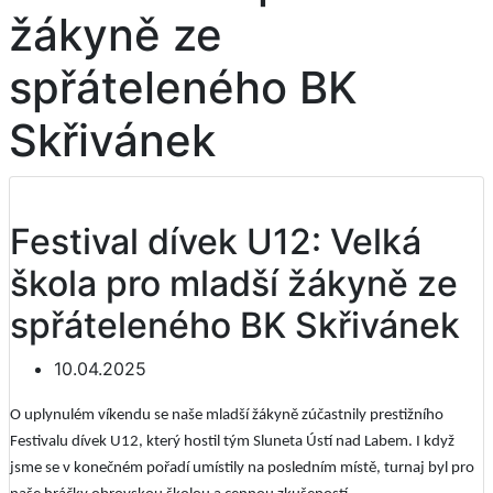
žákyně ze
spřáteleného BK
Skřivánek
Festival dívek U12: Velká
škola pro mladší žákyně ze
spřáteleného BK Skřivánek
10.04.2025
O uplynulém víkendu se naše mladší žákyně zúčastnily prestižního
Festivalu dívek U12, který hostil tým Sluneta Ústí nad Labem. I když
jsme se v konečném pořadí umístily na posledním místě, turnaj byl pro