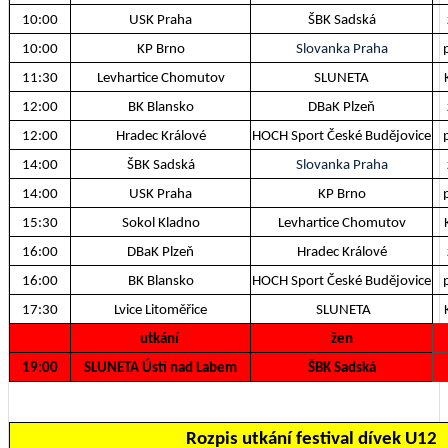
10:00
USK Praha
ŠBK Sadská
10:00
KP Brno
Slovanka Praha
11:30
Levhartice Chomutov
SLUNETA
12:00
BK Blansko
DBaK Plzeň
12:00
Hradec Králové
HOCH Sport České Budějovice
14:00
ŠBK Sadská
Slovanka Praha
14:00
USK Praha
KP Brno
15:30
Sokol Kladno
Levhartice Chomutov
16:00
DBaK Plzeň
Hradec Králové
16:00
BK Blansko
HOCH Sport České Budějovice
17:30
Lvice Litoměřice
SLUNETA
utkání
žen
19:00
SLUNETA Ústí nad Labem
ŠBK Sadská
Rozpis utkání festival dívek U12