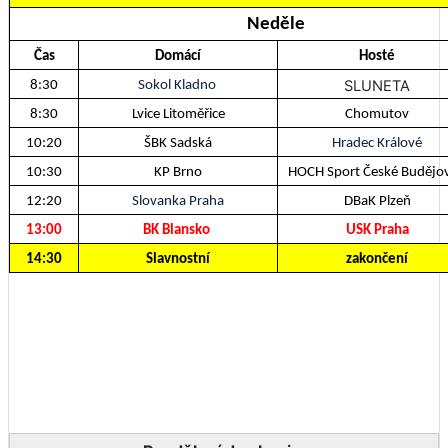
Neděle
Čas
Domácí
Hosté
SLUNETA
8:30
Sokol Kladno
8:30
Lvice Litoměřice
Chomutov
10:20
ŠBK Sadská
Hradec Králové
10:30
KP Brno
HOCH Sport České Budějov
12:20
Slovanka Praha
DBaK Plzeň
13:00
BK Blansko
USK Praha
14:30
Slavnostní
zakončení