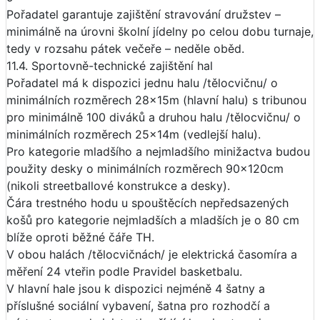
Pořadatel garantuje zajištění stravování družstev –
minimálně na úrovni školní jídelny po celou dobu turnaje,
tedy v rozsahu pátek večeře – neděle oběd.
11.4. Sportovně-technické zajištění hal
Pořadatel má k dispozici jednu halu /tělocvičnu/ o
minimálních rozměrech 28x15m (hlavní halu) s tribunou
pro minimálně 100 diváků a druhou halu /tělocvičnu/ o
minimálních rozměrech 25x14m (vedlejší halu).
Pro kategorie mladšího a nejmladšího minižactva budou
použity desky o minimálních rozměrech 90x120cm
(nikoli streetballové konstrukce a desky).
Čára trestného hodu u spouštěcích nepředsazených
košů pro kategorie nejmladších a mladších je o 80 cm
blíže oproti běžné čáře TH.
V obou halách /tělocvičnách/ je elektrická časomíra a
měření 24 vteřin podle Pravidel basketbalu.
V hlavní hale jsou k dispozici nejméně 4 šatny a
příslušné sociální vybavení, šatna pro rozhodčí a