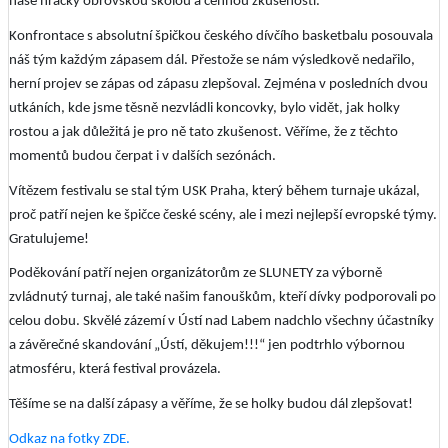
naše hráčky obrovskou školou a cennou zkušeností.
Konfrontace s absolutní špičkou českého dívčího basketbalu posouvala
náš tým každým zápasem dál. Přestože se nám výsledkově nedařilo,
herní projev se zápas od zápasu zlepšoval. Zejména v posledních dvou
utkáních, kde jsme těsně nezvládli koncovky, bylo vidět, jak holky
rostou a jak důležitá je pro ně tato zkušenost. Věříme, že z těchto
momentů budou čerpat i v dalších sezónách.
Vítězem festivalu se stal tým USK Praha, který během turnaje ukázal,
proč patří nejen ke špičce české scény, ale i mezi nejlepší evropské týmy.
Gratulujeme!
Poděkování patří nejen organizátorům ze SLUNETY za výborně
zvládnutý turnaj, ale také našim fanouškům, kteří dívky podporovali po
celou dobu. Skvělé zázemí v Ústí nad Labem nadchlo všechny účastníky
a závěrečné skandování „Ústí, děkujem!!!“ jen podtrhlo výbornou
atmosféru, která festival provázela.
Těšíme se na další zápasy a věříme, že se holky budou dál zlepšovat!
Odkaz na fotky ZDE.