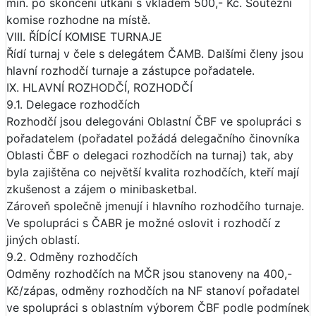
min. po skončení utkání s vkladem 500,- Kč. Soutěžní
komise rozhodne na místě.
VIII. ŘÍDÍCÍ KOMISE TURNAJE
Řídí turnaj v čele s delegátem ČAMB. Dalšími členy jsou
hlavní rozhodčí turnaje a zástupce pořadatele.
IX. HLAVNÍ ROZHODČÍ, ROZHODČÍ
9.1. Delegace rozhodčích
Rozhodčí jsou delegováni Oblastní ČBF ve spolupráci s
pořadatelem (pořadatel požádá delegačního činovníka
Oblasti ČBF o delegaci rozhodčích na turnaj) tak, aby
byla zajištěna co největší kvalita rozhodčích, kteří mají
zkušenost a zájem o minibasketbal.
Zároveň společně jmenují i hlavního rozhodčího turnaje.
Ve spolupráci s ČABR je možné oslovit i rozhodčí z
jiných oblastí.
9.2. Odměny rozhodčích
Odměny rozhodčích na MČR jsou stanoveny na 400,-
Kč/zápas, odměny rozhodčích na NF stanoví pořadatel
ve spolupráci s oblastním výborem ČBF podle podmínek