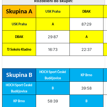
Rozdělení do skupin:
Skupina A
USK Praha
DBAK
87:29
USK Praha
A
29:87
DBAK
A
16:73
22:37
TJ Sokolo Kladno
HOCH Sport České
Skupina B
KP Brno
Budějovice
HOCH Sport České
39:58
B
Budějovice
58:39
KP Brno
B