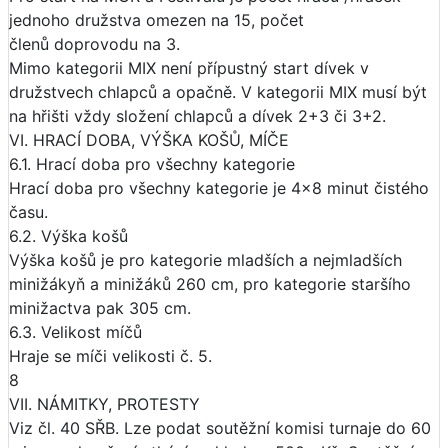
jednoho družstva omezen na 15, počet
členů doprovodu na 3.
Mimo kategorii MIX není přípustný start dívek v
družstvech chlapců a opačně. V kategorii MIX musí být
na hřišti vždy složení chlapců a dívek 2+3 či 3+2.
VI. HRACÍ DOBA, VÝŠKA KOŠŮ, MÍČE
6.1. Hrací doba pro všechny kategorie
Hrací doba pro všechny kategorie je 4x8 minut čistého
času.
6.2. Výška košů
Výška košů je pro kategorie mladších a nejmladších
minižákyň a minižáků 260 cm, pro kategorie staršího
minižactva pak 305 cm.
6.3. Velikost míčů
Hraje se míči velikosti č. 5.
8
VII. NÁMITKY, PROTESTY
Viz čl. 40 SŘB. Lze podat soutěžní komisi turnaje do 60