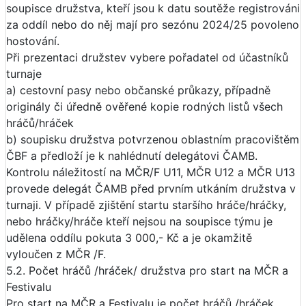
soupisce družstva, kteří jsou k datu soutěže registrováni
za oddíl nebo do něj mají pro sezónu 2024/25 povoleno
hostování.
Při prezentaci družstev vybere pořadatel od účastníků
turnaje
a) cestovní pasy nebo občanské průkazy, případně
originály či úředně ověřené kopie rodných listů všech
hráčů/hráček
b) soupisku družstva potvrzenou oblastním pracovištěm
ČBF a předloží je k nahlédnutí delegátovi ČAMB.
Kontrolu náležitostí na MČR/F U11, MČR U12 a MČR U13
provede delegát ČAMB před prvním utkáním družstva v
turnaji. V případě zjištění startu staršího hráče/hráčky,
nebo hráčky/hráče kteří nejsou na soupisce týmu je
udělena oddílu pokuta 3 000,- Kč a je okamžitě
vyloučen z MČR /F.
5.2. Počet hráčů /hráček/ družstva pro start na MČR a
Festivalu
Pro start na MČR a Festivalu je počet hráčů /hráček