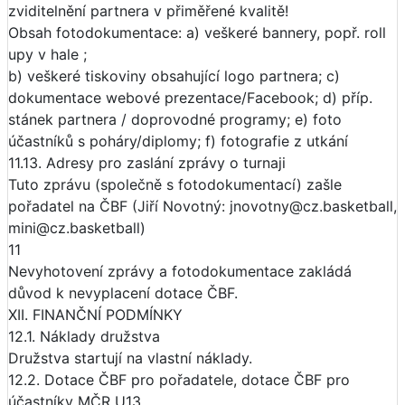
zviditelnění partnera v přiměřené kvalitě!
Obsah fotodokumentace: a) veškeré bannery, popř. roll
upy v hale ;
b) veškeré tiskoviny obsahující logo partnera; c)
dokumentace webové prezentace/Facebook; d) příp.
stánek partnera / doprovodné programy; e) foto
účastníků s poháry/diplomy; f) fotografie z utkání
11.13. Adresy pro zaslání zprávy o turnaji
Tuto zprávu (společně s fotodokumentací) zašle
pořadatel na ČBF (Jiří Novotný: jnovotny@cz.basketball,
mini@cz.basketball)
11
Nevyhotovení zprávy a fotodokumentace zakládá
důvod k nevyplacení dotace ČBF.
XII. FINANČNÍ PODMÍNKY
12.1. Náklady družstva
Družstva startují na vlastní náklady.
12.2. Dotace ČBF pro pořadatele, dotace ČBF pro
účastníky MČR U13