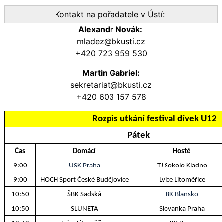
Kontakt na pořadatele v Ústí:
Alexandr Novák:
mladez@bkusti.cz
+420 723 959 530
Martin Gabriel:
sekretariat@bkusti.cz
+420 603 157 578
Rozpis utkání festival dívek U12
Pátek
Čas
Domácí
Hosté
9:00
USK Praha
TJ Sokolo Kladno
9:00
HOCH Sport České Budějovice
Lvice Litoměřice
10:50
ŠBK Sadská
BK Blansko
10:50
SLUNETA
Slovanka Praha