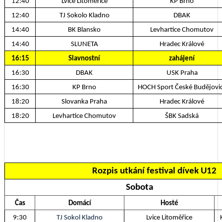
12:40
Lvice Litoměřice
KP Brno
12:40
TJ Sokolo Kladno
DBAK
14:40
BK Blansko
Levhartice Chomutov
14:40
SLUNETA
Hradec Králové
16:15
Slavnostní
zahájení
16:30
DBAK
USK Praha
16:30
KP Brno
HOCH Sport České Budějovi
18:20
Slovanka Praha
Hradec Králové
18:20
Levhartice Chomutov
ŠBK Sadská
Rozpis utkání festival dívek U12
Sobota
Čas
Domácí
Hosté
9:30
TJ Sokol Kladno
Lvice Litoměřice