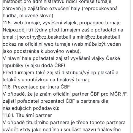
místnost pro administrativu řídící komise turnaje,
zároveň je zajištěno ozvučení haly (reprodukovaná
hudba, mluvené slovo).
11.5. web turnaje, vyvěšení vlajek, propagace turnaje
Nejpozději tři týdny před turnajem zašle pořadatel na
email: jnovotny@cz.basketball a mini@cz.basketball
odkaz na oficiální web turnaje (web může být veden
jako podstránka klubového webu).
V hlavní hale pořadatel zajistí vyvěšení vlajky České
republiky (vlajku dodá ČBF).
Před turnajem také zajistí distribuci/výlep plakátů a
letáků s upoutávkou na finálový turnaj.
11.6. Prezentace partnera ČBF
V případě, že je znám oficiální partner ČBF pro MČR /F,
zajistí pořadatel prezentaci ČBF a partnera dle
následujících požadavků:
11.6.1. Titulární partner
V případě titulárního partnera je třeba tohoto partnera
uvádět vždy jako nedílnou součást názvu finálového