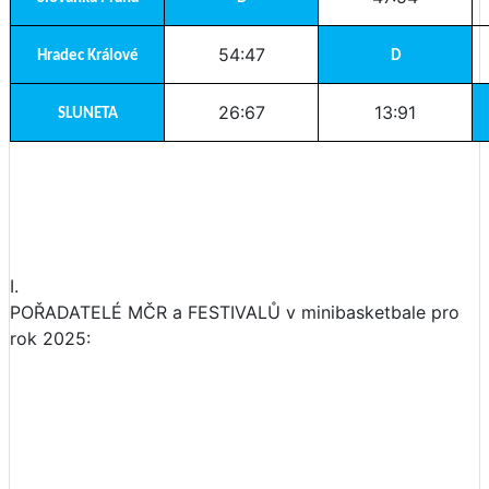
54:47
Hradec Králové
D
26:67
13:91
SLUNETA
I.
POŘADATELÉ MČR a FESTIVALŮ v minibasketbale pro
rok 2025: