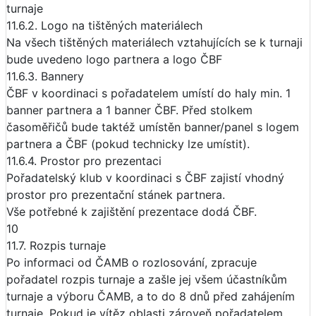
turnaje
11.6.2. Logo na tištěných materiálech
Na všech tištěných materiálech vztahujících se k turnaji
bude uvedeno logo partnera a logo ČBF
11.6.3. Bannery
ČBF v koordinaci s pořadatelem umístí do haly min. 1
banner partnera a 1 banner ČBF. Před stolkem
časoměřičů bude taktéž umístěn banner/panel s logem
partnera a ČBF (pokud technicky lze umístit).
11.6.4. Prostor pro prezentaci
Pořadatelský klub v koordinaci s ČBF zajistí vhodný
prostor pro prezentační stánek partnera.
Vše potřebné k zajištění prezentace dodá ČBF.
10
11.7. Rozpis turnaje
Po informaci od ČAMB o rozlosování, zpracuje
pořadatel rozpis turnaje a zašle jej všem účastníkům
turnaje a výboru ČAMB, a to do 8 dnů před zahájením
turnaje. Pokud je vítěz oblasti zároveň pořadatelem,