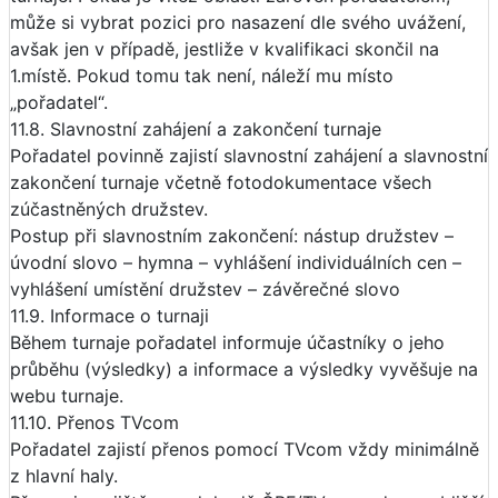
může si vybrat pozici pro nasazení dle svého uvážení,
avšak jen v případě, jestliže v kvalifikaci skončil na
1.místě. Pokud tomu tak není, náleží mu místo
„pořadatel“.
11.8. Slavnostní zahájení a zakončení turnaje
Pořadatel povinně zajistí slavnostní zahájení a slavnostní
zakončení turnaje včetně fotodokumentace všech
zúčastněných družstev.
Postup při slavnostním zakončení: nástup družstev –
úvodní slovo – hymna – vyhlášení individuálních cen –
vyhlášení umístění družstev – závěrečné slovo
11.9. Informace o turnaji
Během turnaje pořadatel informuje účastníky o jeho
průběhu (výsledky) a informace a výsledky vyvěšuje na
webu turnaje.
11.10. Přenos TVcom
Pořadatel zajistí přenos pomocí TVcom vždy minimálně
z hlavní haly.