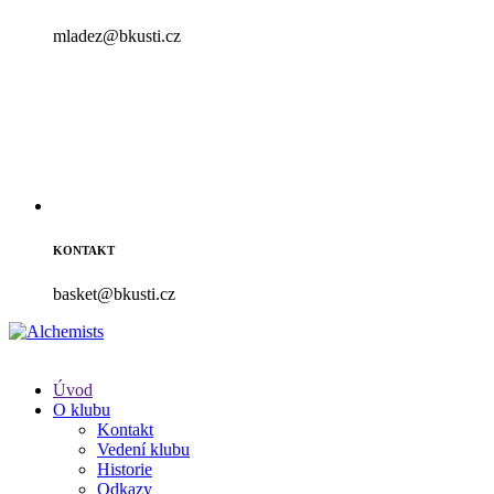
mladez@bkusti.cz
KONTAKT
basket@bkusti.cz
Úvod
O klubu
Kontakt
Vedení klubu
Historie
Odkazy