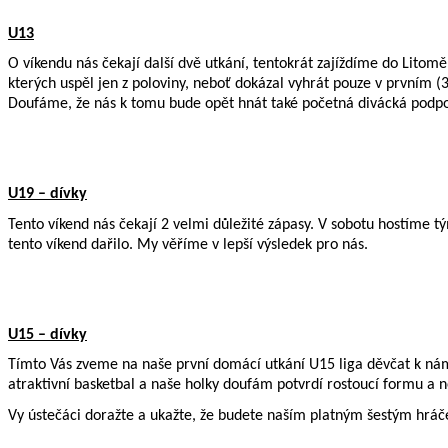
U13
O víkendu nás čekají další dvě utkání, tentokrát zajíždíme do Lito
kterých uspěl jen z poloviny, neboť dokázal vyhrát pouze v prvním (
Doufáme, že nás k tomu bude opět hnát také početná divácká podpo
U19 – dívky
Tento víkend nás čekají 2 velmi důležité zápasy. V sobotu hostíme 
tento víkend dařilo. My věříme v lepší výsledek pro nás.
U15 – dívky
Tímto Vás zveme na naše první domácí utkání U15 liga děvčat k nám
atraktivní basketbal a naše holky doufám potvrdí rostoucí formu 
Vy ústečáci doražte a ukažte, že budete naším platným šestým hrá