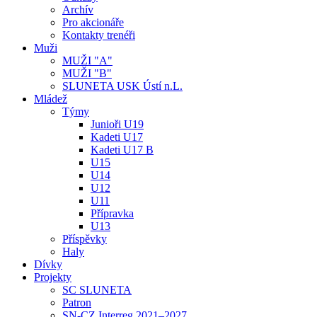
Archív
Pro akcionáře
Kontakty trenéři
Muži
MUŽI "A"
MUŽI "B"
SLUNETA USK Ústí n.L.
Mládež
Týmy
Junioři U19
Kadeti U17
Kadeti U17 B
U15
U14
U12
U11
Přípravka
U13
Příspěvky
Haly
Dívky
Projekty
SC SLUNETA
Patron
SN-CZ Interreg 2021–2027