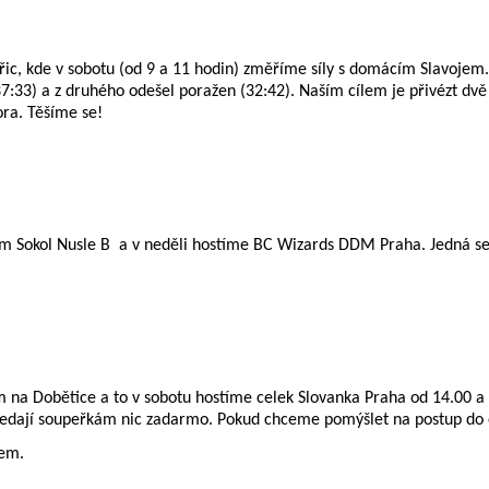
měřic, kde v sobotu (od 9 a 11 hodin) změříme síly s domácím Slavoje
37:33) a z druhého odešel poražen (32:42). Naším cílem je přivézt dvě
ra. Těšíme se!
tým Sokol Nusle B a v neděli hostíme BC Wizards DDM Praha. Jedná se 
 na Dobětice a to v sobotu hostíme celek Slovanka Praha od 14.00 a 
a nedají soupeřkám nic zadarmo. Pokud chceme pomýšlet na postup do
čem.