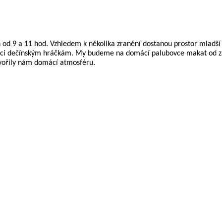
h od 9 a 11 hod. Vzhledem k několika zranění dostanou prostor mladší
nci dečínským hráčkám. My budeme na domácí palubovce makat od začá
tvořily nám domácí atmosféru.