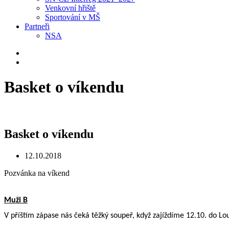
Venkovní hřiště
Sportování v MŠ
Partneři
NSA
Basket o víkendu
Basket o víkendu
12.10.2018
Pozvánka na víkend
Muži B
V příštím zápase nás čeká těžký soupeř, když zajíždíme 12.10. do Lo