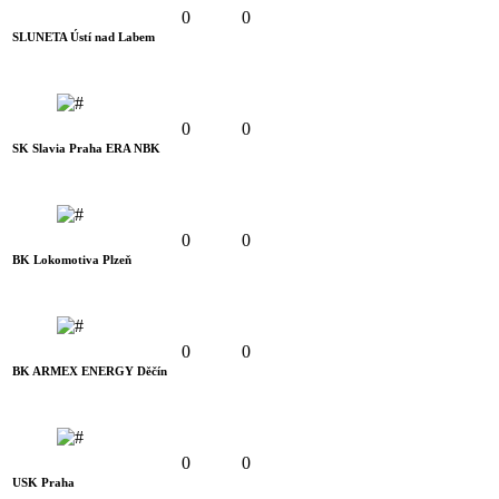
0
0
SLUNETA Ústí nad Labem
0
0
SK Slavia Praha ERA NBK
0
0
BK Lokomotiva Plzeň
0
0
BK ARMEX ENERGY Děčín
0
0
USK Praha