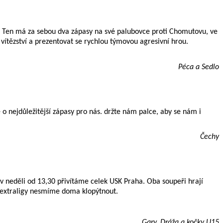
m. Ten má za sebou dva zápasy na své palubovce proti Chomutovu, ve
 vítězství a prezentovat se rychlou týmovou agresivní hrou.
Péca a Sedlo
o nejdůležitější zápasy pro nás. držte nám palce, aby se nám i
Čechy
v neděli od 13,30 přivítáme celek USK Praha. Oba soupeři hrají
 extraligy nesmíme doma klopýtnout.
Gary, Dráža a kočky U15