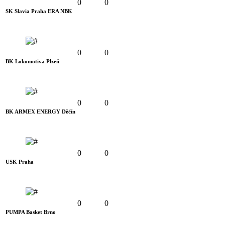
0
0
SK Slavia Praha ERA NBK
0
0
BK Lokomotiva Plzeň
0
0
BK ARMEX ENERGY Děčín
0
0
USK Praha
0
0
PUMPA Basket Brno