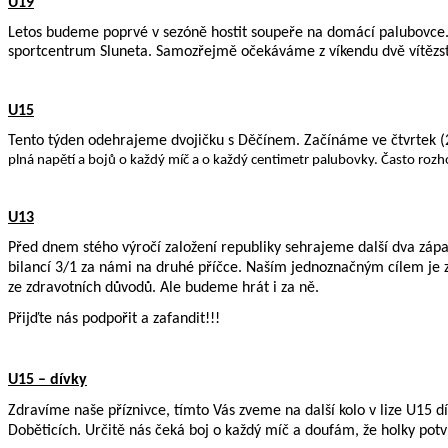
U19
Letos budeme poprvé v sezóně hostit soupeře na domácí palubovce.
sportcentrum Sluneta. Samozřejmě očekáváme z víkendu dvě vítězství
U15
Tento týden odehrajeme dvojičku s Děčínem. Začínáme ve čtvrtek (2
plná napětí a bojů o každý míč a o každý centimetr palubovky. Často rozhod
U13
Před dnem stého výročí založení republiky sehrajeme další dva zápas
bilancí 3/1 za námi na druhé příčce. Naším jednoznačným cílem je z
ze zdravotních důvodů. Ale budeme hrát i za ně.
Přijďte nás podpořit a zafandit!!!
U15 – dívky
Zdravíme naše příznivce, tímto Vás zveme na další kolo v lize U15 d
Doběticích. Určitě nás čeká boj o každý míč a doufám, že holky potv