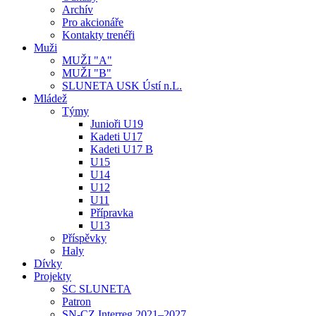
Archív
Pro akcionáře
Kontakty trenéři
Muži
MUŽI "A"
MUŽI "B"
SLUNETA USK Ústí n.L.
Mládež
Týmy
Junioři U19
Kadeti U17
Kadeti U17 B
U15
U14
U12
U11
Přípravka
U13
Příspěvky
Haly
Dívky
Projekty
SC SLUNETA
Patron
SN-CZ Interreg 2021–2027