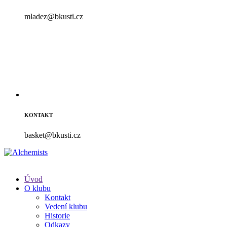
mladez@bkusti.cz
KONTAKT
basket@bkusti.cz
Úvod
O klubu
Kontakt
Vedení klubu
Historie
Odkazy