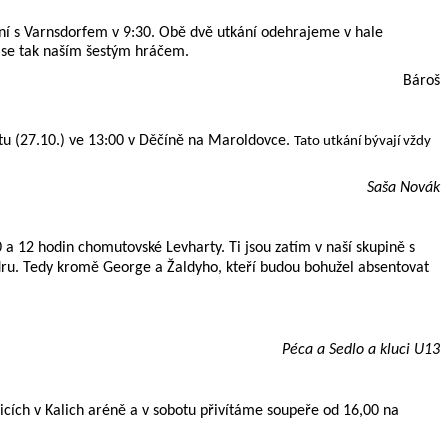
ní s Varnsdorfem v 9:30. Obě dvě utkání odehrajeme v hale
t se tak naším šestým hráčem.
Bároš
tu (27.10.) ve 13:00 v Děčíně na Maroldovce.
Tato utkání bývají vždy
.
Saša Novák
 a 12 hodin chomutovské Levharty. Ti jsou zatím v naší skupině s
ádru. Tedy kromě George a Žaldyho, kteří budou bohužel absentovat
Péca a Sedlo a kluci U13
řicích v Kalich aréně a v sobotu přivítáme soupeře od 16,00 na