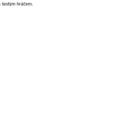
ým šestým hráčem.