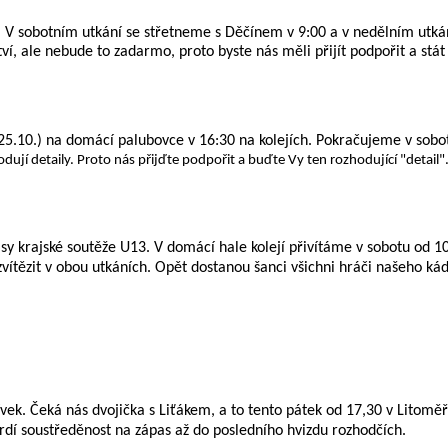
 V sobotním utkání se střetneme s Děčínem v 9:00 a v nedělním utká
, ale nebude to zadarmo, proto byste nás měli přijít podpořit a stá
5.10.) na domácí palubovce v 16:30 na kolejích. Pokračujeme v sobo
ují detaily. Proto nás přijďte podpořit a buďte Vy ten rozhodující "detail"
y krajské soutěže U13. V domácí hale kolejí přivítáme v sobotu od 10
vítězit v obou utkáních. Opět dostanou šanci všichni hráči našeho k
ívek. Čeká nás dvojička s Liťákem, a to tento pátek od 17,30 v Litomě
rdí soustředěnost na zápas až do posledního hvizdu rozhodčích.