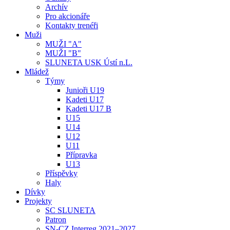
Archív
Pro akcionáře
Kontakty trenéři
Muži
MUŽI "A"
MUŽI "B"
SLUNETA USK Ústí n.L.
Mládež
Týmy
Junioři U19
Kadeti U17
Kadeti U17 B
U15
U14
U12
U11
Přípravka
U13
Příspěvky
Haly
Dívky
Projekty
SC SLUNETA
Patron
SN-CZ Interreg 2021–2027