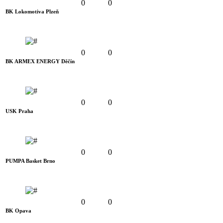
0
0
BK Lokomotiva Plzeň
0
0
BK ARMEX ENERGY Děčín
0
0
USK Praha
0
0
PUMPA Basket Brno
0
0
BK Opava