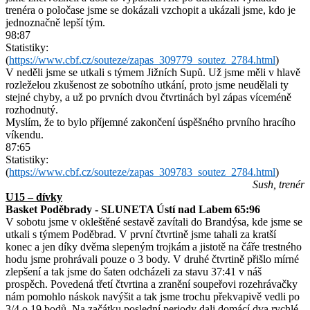
trenéra o poločase jsme se dokázali vzchopit a ukázali jsme, kdo je
jednoznačně lepší tým.
98:87
Statistiky:
(
https://www.cbf.cz/souteze/zapas_309779_soutez_2784.html
)
V neděli jsme se utkali s týmem Jižních Supů. Už jsme měli v hlavě
rozleželou zkušenost ze sobotního utkání, proto jsme neudělali ty
stejné chyby, a už po prvních dvou čtvrtinách byl zápas víceméně
rozhodnutý.
Myslím, že to bylo příjemné zakončení úspěšného prvního hracího
víkendu.
87:65
Statistiky:
(
https://www.cbf.cz/souteze/zapas_309783_soutez_2784.html
)
Sush, trenér
U15 – dívky
Basket Poděbrady - SLUNETA Ústí nad Labem 65:96
V sobotu jsme v okleštěné sestavě zavítali do Brandýsa, kde jsme se
utkali s týmem Poděbrad. V první čtvrtině jsme tahali za kratší
konec a jen díky dvěma slepeným trojkám a jistotě na čáře trestného
hodu jsme prohrávali pouze o 3 body. V druhé čtvrtině přišlo mírné
zlepšení a tak jsme do šaten odcházeli za stavu 37:41 v náš
prospěch. Povedená třetí čtvrtina a zranění soupeřovi rozehrávačky
nám pomohlo náskok navýšit a tak jsme trochu překvapivě vedli po
3/4 o 19 bodů. Na začátku poslední periody dali domácí dva rychlé