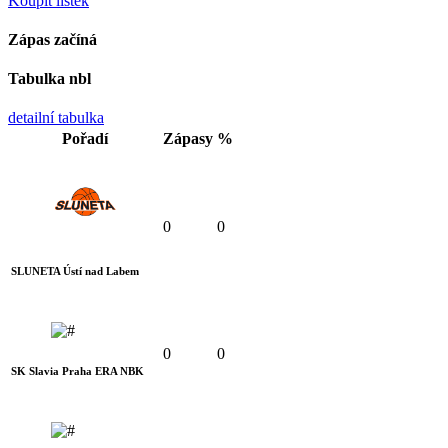
Koupit lístek
Zápas začíná
Tabulka nbl
detailní tabulka
Pořadí
Zápasy
%
0
0
SLUNETA Ústí nad Labem
0
0
SK Slavia Praha ERA NBK