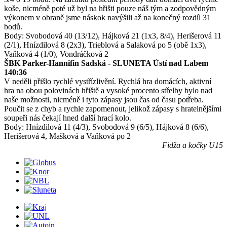
koše, nicméně poté už byl na hřišti pouze náš tým a zodpovědným
výkonem v obraně jsme náskok navýšili až na konečný rozdíl 31
bodů.
Body: Svobodová 40 (13/12), Hájková 21 (1x3, 8/4), Herišerová 11
(2/1), Hnízdilová 8 (2x3), Trieblová a Salaková po 5 (obě 1x3),
Vaňková 4 (1/0), Vondráčková 2
ŠBK Parker-Hannifin Sadská - SLUNETA Ústí nad Labem
140:36
V neděli přišlo rychlé vystřízlivění. Rychlá hra domácích, aktivní
hra na obou polovinách hřiště a vysoké procento střelby bylo nad
naše možnosti, nicméně i tyto zápasy jsou čas od času potřeba.
Poučit se z chyb a rychle zapomenout, jelikož zápasy s hratelnějšími
soupeři nás čekají hned další hrací kolo.
Body: Hnízdilová 11 (4/3), Svobodová 9 (6/5), Hájková 8 (6/6),
Herišerová 4, Mašková a Vaňková po 2
Fidža a kočky U15