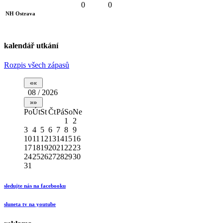
0
0
NH Ostrava
kalendář utkání
Rozpis všech zápasů
08 / 2026
Po
Út
St
Čt
Pá
So
Ne
1
2
3
4
5
6
7
8
9
10
11
12
13
14
15
16
17
18
19
20
21
22
23
24
25
26
27
28
29
30
31
sledujte nás na facebooku
sluneta tv na youtube