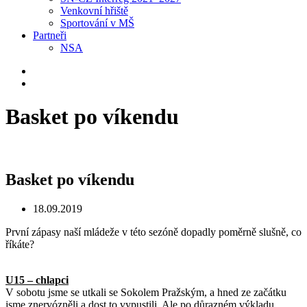
Venkovní hřiště
Sportování v MŠ
Partneři
NSA
Basket po víkendu
Basket po víkendu
18.09.2019
První zápasy naší mládeže v této sezóně dopadly poměrně slušně, co
říkáte?
U15 – chlapci
V sobotu jsme se utkali se Sokolem Pražským, a hned ze začátku
jsme znervózněli a dost to vypustili. Ale po důrazném výkladu