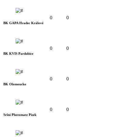
0
0
BK GAPA Hradec Králové
0
0
BK KVIS Pardubice
0
0
BK Olomoucko
0
0
Sršni Photomate Písek