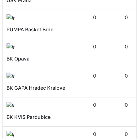
USK Praha
0
0
PUMPA Basket Brno
0
0
BK Opava
0
0
BK GAPA Hradec Králové
0
0
BK KVIS Pardubice
0
0