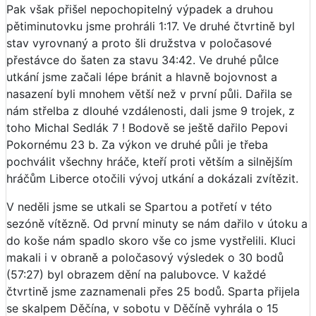
Pak však přišel nepochopitelný výpadek a druhou
pětiminutovku jsme prohráli 1:17. Ve druhé čtvrtině byl
stav vyrovnaný a proto šli družstva v poločasové
přestávce do šaten za stavu 34:42. Ve druhé půlce
utkání jsme začali lépe bránit a hlavně bojovnost a
nasazení byli mnohem větší než v první půli. Dařila se
nám střelba z dlouhé vzdálenosti, dali jsme 9 trojek, z
toho Michal Sedlák 7 ! Bodově se ještě dařilo Pepovi
Pokornému 23 b. Za výkon ve druhé půli je třeba
pochválit všechny hráče, kteří proti větším a silnějším
hráčům Liberce otočili vývoj utkání a dokázali zvítězit.
V neděli jsme se utkali se Spartou a potřetí v této
sezóně vítězně. Od první minuty se nám dařilo v útoku a
do koše nám spadlo skoro vše co jsme vystřelili. Kluci
makali i v obraně a poločasový výsledek o 30 bodů
(57:27) byl obrazem dění na palubovce. V každé
čtvrtině jsme zaznamenali přes 25 bodů. Sparta přijela
se skalpem Děčína, v sobotu v Děčíně vyhrála o 15