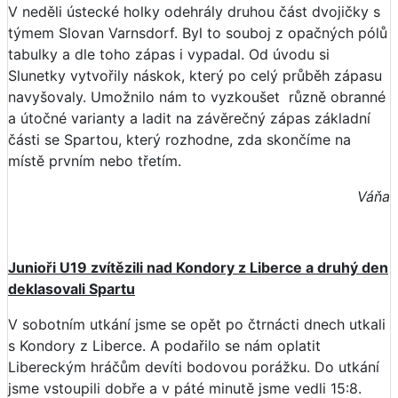
V neděli ústecké holky odehrály druhou část dvojičky s
týmem Slovan Varnsdorf. Byl to souboj z opačných pólů
tabulky a dle toho zápas i vypadal. Od úvodu si
Slunetky vytvořily náskok, který po celý průběh zápasu
navyšovaly. Umožnilo nám to vyzkoušet různě obranné
a útočné varianty a ladit na závěrečný zápas základní
části se Spartou, který rozhodne, zda skončíme na
místě prvním nebo třetím.
Váňa
Junioři U19 zvítězili nad Kondory z Liberce a druhý den
deklasovali Spartu
V sobotním utkání jsme se opět po čtrnácti dnech utkali
s Kondory z Liberce. A podařilo se nám oplatit
Libereckým hráčům devíti bodovou porážku. Do utkání
jsme vstoupili dobře a v páté minutě jsme vedli 15:8.