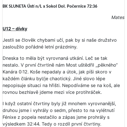
BK SLUNETA Ústí n/L x Sokol Dol. Počernice 72:36
Mates
U12 – dívky
Jestli se člověk chybami učí, pak by si naše družstvo
zasloužilo pořádné letní prázdniny.
Dneska to měla být vyrovnaná utkání. Leč se tak
nestalo. V první čtvrtině nám Most uštědřil ,,pěkného“
Kanára 0:12. Koše nepadaly a útok, jak píši skoro v
každém článku byl/je chaotický. Jiné slovo lépe
nepopisuje situaci na hřišti. Nepodíváme se na koš, ale
rovnou bezhlavě jdeme mezi více protihráček.
I když ostatní čtvrtiny byly již mnohem vyrovnanější,
druhou jsme i vyhrály o sedm, přesto to na vylétnutí
Fénixe z popela nestačilo a zápas jsme prohrály s
výsledkem 32:44. Tedy o rozdíl první čtvrtiny.