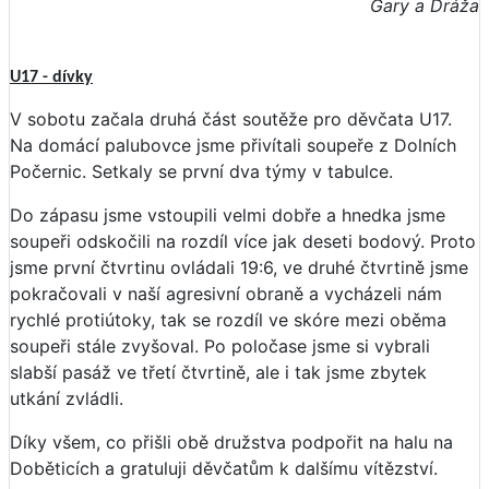
Gary a Dráža
U17 - dívky
V sobotu začala druhá část soutěže pro děvčata U17.
Na domácí palubovce jsme přivítali soupeře z Dolních
Počernic. Setkaly se první dva týmy v tabulce.
Do zápasu jsme vstoupili velmi dobře a hnedka jsme
soupeři odskočili na rozdíl více jak deseti bodový. Proto
jsme první čtvrtinu ovládali 19:6, ve druhé čtvrtině jsme
pokračovali v naší agresivní obraně a vycházeli nám
rychlé protiútoky, tak se rozdíl ve skóre mezi oběma
soupeři stále zvyšoval. Po poločase jsme si vybrali
slabší pasáž ve třetí čtvrtině, ale i tak jsme zbytek
utkání zvládli.
Díky všem, co přišli obě družstva podpořit na halu na
Doběticích a gratuluji děvčatům k dalšímu vítězství.