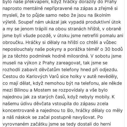
bylo naše překvapení, když hráčky dorazily do Prahy
naprosto mentálně nepřipravené na zápas a zřejmě si
mysleli, že to půjde samo nebo že jsou na školním
výletě. Soupeř nám ukázal jak vypadá produktivní útok
a my se jenom trápili na obou stranách hřiště, v obraně
jsme byli všude pozdě, v útoku jsme netrefili pomalu ani
obroučku. Hráčky si dělaly na hřišti co chtěli a vůbec
neposlouchaly naše pokyny a porážka téměř o 30 bodů
je za těchto podmínek hodně milosrdná. V sobotu jsme
museli na výkon z Prahy zareagovat, tak jsme se
rozhodli zabavit děvčatům telefony hned při odjezdu.
Cestou do Karlových Varů sice holky v autě nevěděly,
co mají dělat, když nemohou být na telefonu, ale někde
mezi Bílinou a Mostem se rozpovídaly a vše bylo
najednou jak za starých časů, když nebyly mobily. K
našemu údivu děvčata vstoupila do zápasu zcela
koncentrovaně a najednou to šlo, hráčky dělaly co měly
a náš náskok se začal postupně navyšovat. Po
vyrovnaném začátku jsme se tedy dostali do herní