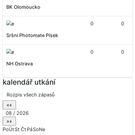
BK Olomoucko
0
0
Sršni Photomate Písek
0
0
NH Ostrava
kalendář utkání
Rozpis všech zápasů
08 / 2026
Po
Út
St
Čt
Pá
So
Ne