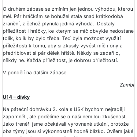
O druhém zápase se zmíním jen jednou výhodou, kterou
měl. Pár hráčkám se bohužel stala snad krátkodobá
zranění, z čehož plynula jediná výhoda. Dostaly
příležitost i hráčky, ke kterým se míč obvykle nedostane
tolik, kolik by bylo třeba. Teď byla možnost využití
příležitosti k tomu, aby si zkusily vyvést míč i ony a
předriblovat si pár délek hřiště. Někdy se zadařilo,
někdy ne. Každá příležitost, je dobrou příležitostí.
V pondělí na dalším zápase.
Zambi
U14 – dívky
Na páteční dohrávku 2. kola s USK bychom nejraději
zapomněli, ale podělíme se o naši nemilou zkušenost.
Jako trenéři jsme očekávali vyrovnané utkání, protože
oba týmy jsou si výkonnostně hodně blízko. Ovšem jaké