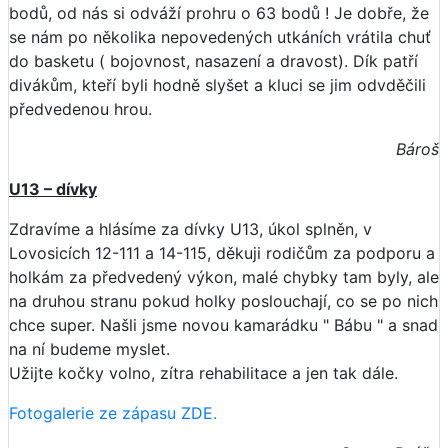
bodů, od nás si odváží prohru o 63 bodů ! Je dobře, že
se nám po několika nepovedených utkáních vrátila chuť
do basketu ( bojovnost, nasazení a dravost). Dík patří
divákům, kteří byli hodně slyšet a kluci se jim odvděčili
předvedenou hrou.
Bároš
U13 – dívky
Zdravíme a hlásíme za dívky U13, úkol splněn, v
Lovosicích 12-111 a 14-115, děkuji rodičům za podporu a
holkám za předvedený výkon, malé chybky tam byly, ale
na druhou stranu pokud holky poslouchají, co se po nich
chce super. Našli jsme novou kamarádku " Bábu " a snad
na ní budeme myslet.
Užijte kočky volno, zítra rehabilitace a jen tak dále.
Fotogalerie ze zápasu ZDE.