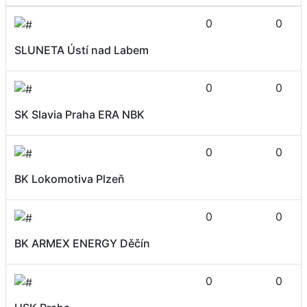
0
0
SLUNETA Ústí nad Labem
0
0
SK Slavia Praha ERA NBK
0
0
BK Lokomotiva Plzeň
0
0
BK ARMEX ENERGY Děčín
0
0