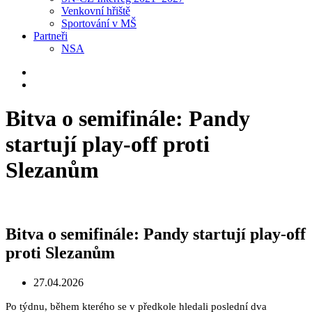
Venkovní hřiště
Sportování v MŠ
Partneři
NSA
Bitva o semifinále: Pandy
startují play-off proti
Slezanům
Bitva o semifinále: Pandy startují play-off
proti Slezanům
27.04.2026
Po týdnu, během kterého se v předkole hledali poslední dva