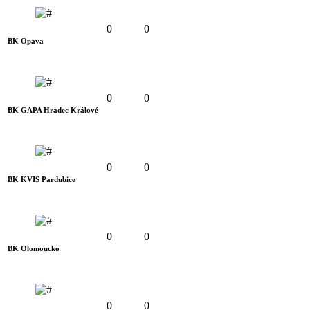
0
0
BK Opava
0
0
BK GAPA Hradec Králové
0
0
BK KVIS Pardubice
0
0
BK Olomoucko
0
0