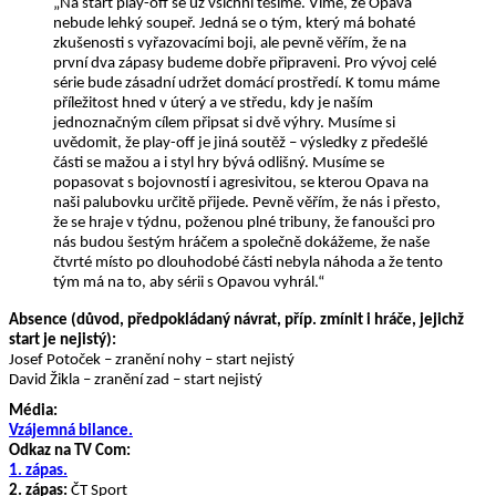
„Na start play-off se už všichni těšíme. Víme, že Opava
nebude lehký soupeř. Jedná se o tým, který má bohaté
zkušenosti s vyřazovacími boji, ale pevně věřím, že na
první dva zápasy budeme dobře připraveni. Pro vývoj celé
série bude zásadní udržet domácí prostředí. K tomu máme
příležitost hned v úterý a ve středu, kdy je naším
jednoznačným cílem připsat si dvě výhry. Musíme si
uvědomit, že play-off je jiná soutěž – výsledky z předešlé
části se mažou a i styl hry bývá odlišný. Musíme se
popasovat s bojovností i agresivitou, se kterou Opava na
naši palubovku určitě přijede. Pevně věřím, že nás i přesto,
že se hraje v týdnu, poženou plné tribuny, že fanoušci pro
nás budou šestým hráčem a společně dokážeme, že naše
čtvrté místo po dlouhodobé části nebyla náhoda a že tento
tým má na to, aby sérii s Opavou vyhrál.“
Absence (důvod, předpokládaný návrat, příp. zmínit i hráče, jejichž
start je nejistý):
Josef Potoček – zranění nohy – start nejistý
David Žikla – zranění zad – start nejistý
Média:
Vzájemná bilance.
Odkaz na TV Com:
1. zápas.
2. zápas:
ČT Sport