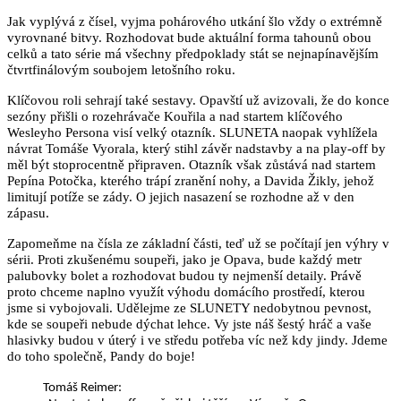
Jak vyplývá z čísel, vyjma pohárového utkání šlo vždy o extrémně
vyrovnané bitvy. Rozhodovat bude aktuální forma tahounů obou
celků a tato série má všechny předpoklady stát se nejnapínavějším
čtvrtfinálovým soubojem letošního roku.
Klíčovou roli sehrají také sestavy. Opavští už avizovali, že do konce
sezóny přišli o rozehrávače Kouřila a nad startem klíčového
Wesleyho Persona visí velký otazník. SLUNETA naopak vyhlížela
návrat Tomáše Vyorala, který stihl závěr nadstavby a na play-off by
měl být stoprocentně připraven. Otazník však zůstává nad startem
Pepína Potočka, kterého trápí zranění nohy, a Davida Žikly, jehož
limitují potíže se zády. O jejich nasazení se rozhodne až v den
zápasu.
Zapomeňme na čísla ze základní části, teď už se počítají jen výhry v
sérii. Proti zkušenému soupeři, jako je Opava, bude každý metr
palubovky bolet a rozhodovat budou ty nejmenší detaily. Právě
proto chceme naplno využít výhodu domácího prostředí, kterou
jsme si vybojovali. Udělejme ze SLUNETY nedobytnou pevnost,
kde se soupeři nebude dýchat lehce. Vy jste náš šestý hráč a vaše
hlasivky budou v úterý i ve středu potřeba víc než kdy jindy. Jdeme
do toho společně, Pandy do boje!
Tomáš Reimer: