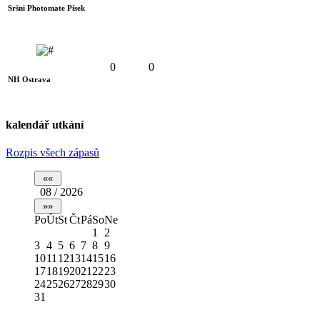
Sršni Photomate Písek
0
0
NH Ostrava
kalendář utkání
Rozpis všech zápasů
08 / 2026
Po
Út
St
Čt
Pá
So
Ne
1
2
3
4
5
6
7
8
9
10
11
12
13
14
15
16
17
18
19
20
21
22
23
24
25
26
27
28
29
30
31