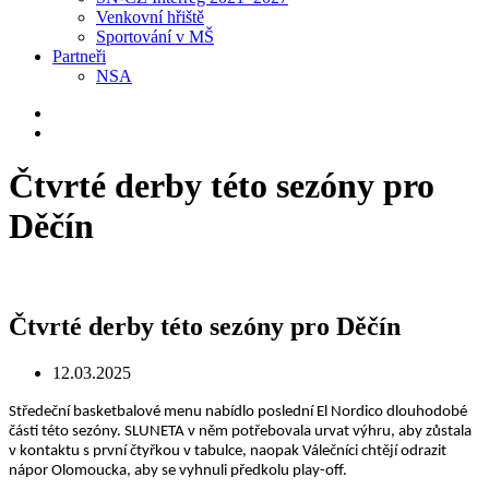
Venkovní hřiště
Sportování v MŠ
Partneři
NSA
Čtvrté derby této sezóny pro
Děčín
Čtvrté derby této sezóny pro Děčín
12.03.2025
Středeční basketbalové menu nabídlo poslední El Nordico dlouhodobé
části této sezóny. SLUNETA v něm potřebovala urvat výhru, aby zůstala
v kontaktu s první čtyřkou v tabulce, naopak Válečníci chtějí odrazit
nápor Olomoucka, aby se vyhnuli předkolu play-off.