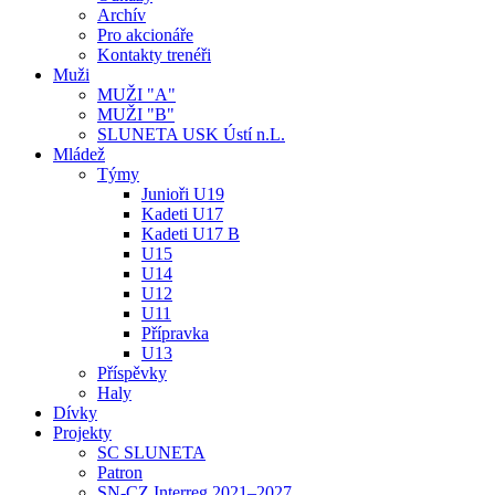
Archív
Pro akcionáře
Kontakty trenéři
Muži
MUŽI "A"
MUŽI "B"
SLUNETA USK Ústí n.L.
Mládež
Týmy
Junioři U19
Kadeti U17
Kadeti U17 B
U15
U14
U12
U11
Přípravka
U13
Příspěvky
Haly
Dívky
Projekty
SC SLUNETA
Patron
SN-CZ Interreg 2021–2027