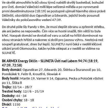
Ve skvělé atmosféře hráči obou týmů nabídli skvělý basketbal, bohužel
pro Ústí, domácí Válečníci měli lépe seřízená mířidla a po vyrovnané
první desetiminutovce (18:19) se postupně ujímali hlavního slova právě
Děčínští, obzvláště duo Ogundiran a Edwards, jejichž body posunuli
Válečníky do poločasového vedení 47:39.
Do druhé půle šly Pandy s tím, že musí zlepšit obranu a zpřesnit střelbu,
ale ani jedno se nepovedlo. Čím více se hosté snažili, tím větší to byla
křeč. Naopak domácí se dostali od varu a začali na hřišti dominovat na
obou stranách hřiště a nakonec si došli pro jasnou výhru. Nezbývá než
soupeři gratulovat, dnes byl lepší. SLUNETU nyní čeká v neděli klíčové
utkání proti Olomoucku, takže rychle oklepat a v neděli se vidíme na
SLUNETĚ.
BK ARMEX Energy Děčín – SLUNETA Ústí nad Labem 94:74 (18:19,
47:39, 72:58)
Body domácí:
Ogundiran 27, Edwards 20, Štěrba a Šturanovič po 10,
Pomikálek 9, Feštr 8, Kroutil 6, Slowiak 4
Body hosté:
Martin 19, Varner II 14, Oguama, Pecka a Potoček všichni
po 11, Šiška 8
Trojky:
32/14 – 28/7
Trestné hody:
12//6 – 25/19
Doskoky:
44 - 34
Osobní chyby:
18 - 18
Diváci:
1150