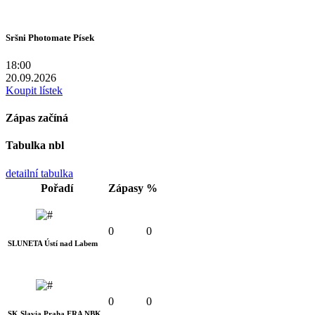
Sršni Photomate Písek
18:00
20.09.2026
Koupit lístek
Zápas začíná
Tabulka nbl
detailní tabulka
Pořadí
Zápasy
%
0
0
SLUNETA Ústí nad Labem
0
0
SK Slavia Praha ERA NBK