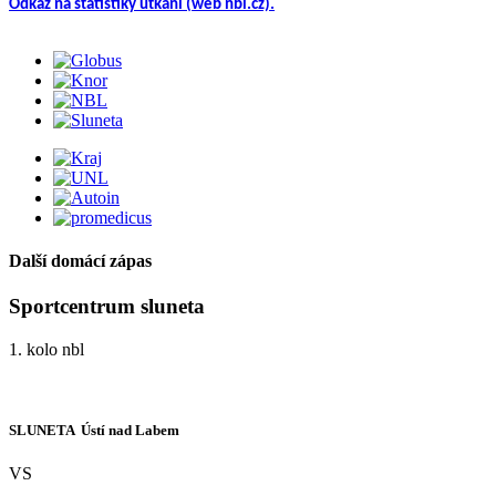
Odkaz na statistiky utkání (web nbl.cz).
Další domácí zápas
Sportcentrum sluneta
1. kolo nbl
SLUNETA  Ústí nad Labem
VS