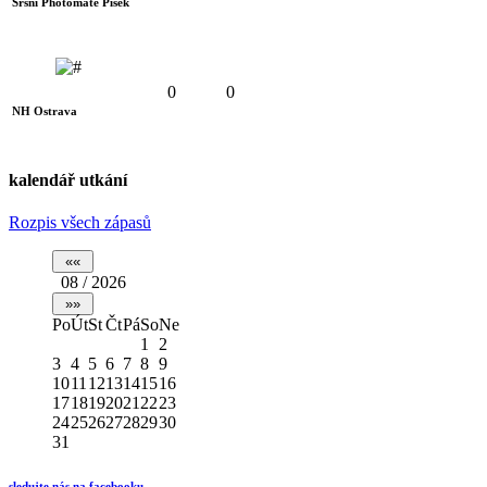
Sršni Photomate Písek
0
0
NH Ostrava
kalendář utkání
Rozpis všech zápasů
08 / 2026
Po
Út
St
Čt
Pá
So
Ne
1
2
3
4
5
6
7
8
9
10
11
12
13
14
15
16
17
18
19
20
21
22
23
24
25
26
27
28
29
30
31
sledujte nás na facebooku