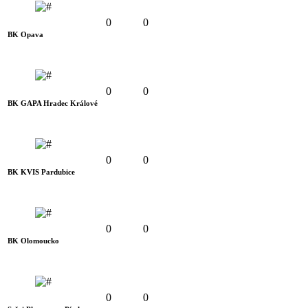
0
0
BK Opava
0
0
BK GAPA Hradec Králové
0
0
BK KVIS Pardubice
0
0
BK Olomoucko
0
0