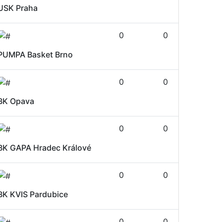
USK Praha
0
0
PUMPA Basket Brno
0
0
BK Opava
0
0
BK GAPA Hradec Králové
0
0
BK KVIS Pardubice
0
0