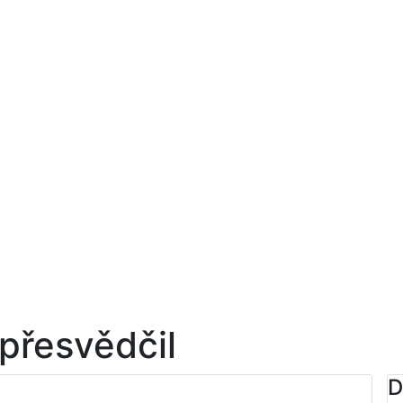
přesvědčil
l
D