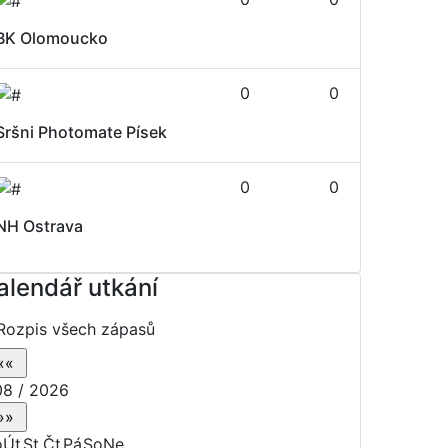
BK Olomoucko
0
0
Sršni Photomate Písek
0
0
NH Ostrava
alendář utkání
Rozpis všech zápasů
8 / 2026
o
Út
St
Čt
Pá
So
Ne