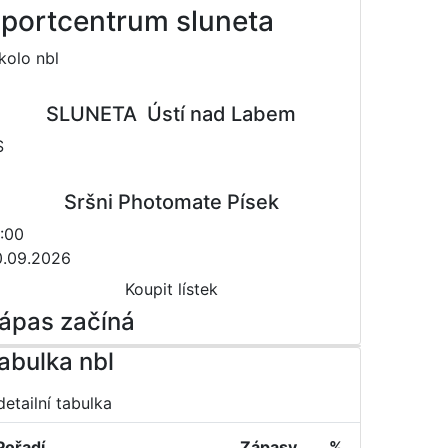
portcentrum sluneta
 kolo nbl
SLUNETA  Ústí nad Labem
S
Sršni Photomate Písek
:00
0.09.2026
Koupit lístek
ápas začíná
abulka nbl
detailní tabulka
Pořadí
Zápasy
%