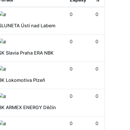
0
0
SLUNETA Ústí nad Labem
0
0
SK Slavia Praha ERA NBK
0
0
BK Lokomotiva Plzeň
0
0
BK ARMEX ENERGY Děčín
0
0