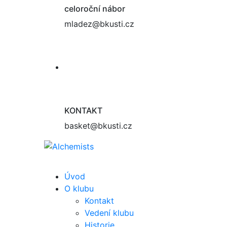
celoroční nábor
mladez@bkusti.cz
KONTAKT
basket@bkusti.cz
Úvod
O klubu
Kontakt
Vedení klubu
Historie