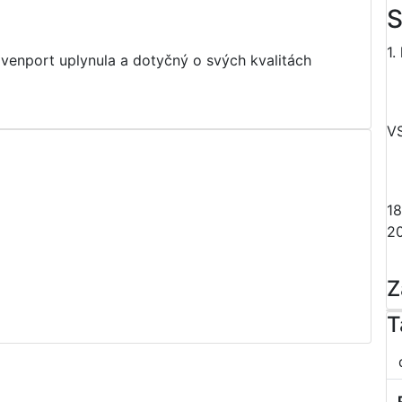
S
1.
avenport uplynula a dotyčný o svých kvalitách
V
18
2
Z
T