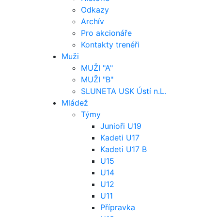
Odkazy
Archív
Pro akcionáře
Kontakty trenéři
Muži
MUŽI "A"
MUŽI "B"
SLUNETA USK Ústí n.L.
Mládež
Týmy
Junioři U19
Kadeti U17
Kadeti U17 B
U15
U14
U12
U11
Přípravka