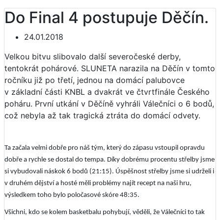
Do Final 4 postupuje Děčín.
24.01.2018
Velkou bitvu slibovalo další severočeské derby,
tentokrát pohárové. SLUNETA narazila na Děčín v tomto
ročníku již po třetí, jednou na domácí palubovce
v základní části KNBL a dvakrát ve čtvrtfinále Českého
poháru. První utkání v Děčíně vyhráli Válečníci o 6 bodů,
což nebyla až tak tragická ztráta do domácí odvety.
Ta začala velmi dobře pro náš tým, který do zápasu vstoupil opravdu
dobře a rychle se dostal do tempa. Díky dobrému procentu střelby jsme
si vybudovali náskok 6 bodů (21:15). Úspěšnost střelby jsme si udrželi i
v druhém dějství a hosté měli problémy najít recept na naši hru,
výsledkem toho bylo poločasové skóre 48:35.
Všichni, kdo se kolem basketbalu pohybují, věděli, že Válečníci to tak