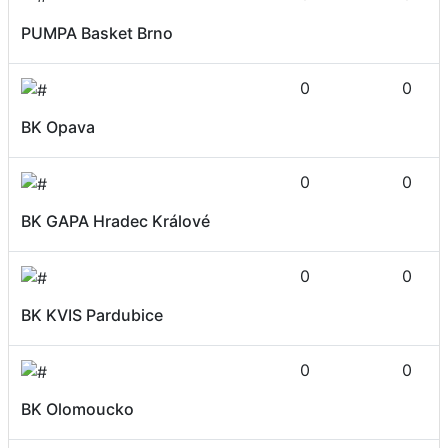
PUMPA Basket Brno
0
0
BK Opava
0
0
BK GAPA Hradec Králové
0
0
BK KVIS Pardubice
0
0
BK Olomoucko