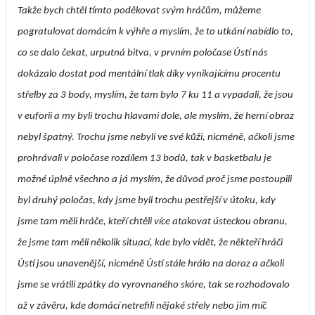
Takže bych chtěl tímto poděkovat svým hráčům, můžeme
pogratulovat domácím k výhře a myslím, že to utkání nabídlo to,
co se dalo čekat, urputná bitva, v prvním poločase Ústí nás
dokázalo dostat pod mentální tlak díky vynikajícímu procentu
střelby za 3 body, myslím, že tam bylo 7 ku 11 a vypadali, že jsou
v euforii a my byli trochu hlavami dole, ale myslím, že herní obraz
nebyl špatný. Trochu jsme nebyli ve své kůži, nicméně, ačkoli jsme
prohrávali v poločase rozdílem 13 bodů, tak v basketbalu je
možné úplně všechno a já myslím, že důvod proč jsme postoupili
byl druhý poločas, kdy jsme byli trochu pestřejší v útoku, kdy
jsme tam měli hráče, kteří chtěli více atakovat ústeckou obranu,
že jsme tam měli několik situací, kde bylo vidět, že někteří hráči
Ústí jsou unavenější, nicméně Ústí stále hrálo na doraz a ačkoli
jsme se vrátili zpátky do vyrovnaného skóre, tak se rozhodovalo
až v závěru, kde domácí netrefili nějaké střely nebo jim míč