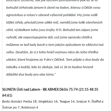
útočných systémů, tak jak bychom potřebovali a pak už se to
bohužel strhávalo jenom k cloně na balon, kterou si Děčín svou
agresivitou a rotací v obraně výborně pohlídal. My jsme volili
těžké střely, přestali jsme sdílet míč, neměli jsme tolik otevřených
střel, výsledkem toho jsou trojky 9/0. Bohužel ten zápas jsme
vyhráli, ale nepostupujeme dál, což jsme opravdu chtěli a
můžeme se teď tady bavit o tom jakým způsobem to vítězství má
váhu. Doufám, že si z toho hráči vezmou něco do toho třetího
utkání, které hrajeme za 9 dní v Děčíně. Tam půjde o dva body do
tabulky a každý, kdo to sleduje, tak ví, že to budou hrozně
důležité dva body pro oba týmy.“
SLUNETA Ústí nad Labem - BK ARMEX Děčín 75:74 (21:15 48:35
64:61)
Body domácí: Pecka 18, Singletary 16, Teague 14, Svejcar 9, Šteffel a
Šotnar po 7, Robinson 4