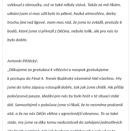
vyklouzl z obroučky, což se také někdy stává. Takže za mě říkám,
utkání jsem si moc užil bylo to pěkné, hezká atmosféra, derby
trochu jiné než ligové. Jsem moc rád, že jsme to zvládli, protože 6
bodů, které jsme si přivezli z Děčína, nebylo tolik, ale pro nás to
bylo dobře.
Antonín Pištěcký:
„Děkujeme za gratulace k vítězství a naopak gratulujeme
k postupu do Final 4. Trenér Budínský víceméně řekl všechno. My
jsme do toho zápasu vstoupili dobře, tak jak jsme chtěli. Ale přišla
poločasová pauza, ideální pro nás by bylo hrát v té situaci stále
dál. Samozřejmě v poločase jsme si říkali, že to nesmíme podcenit
atd. a že na nás Děčín vlétne s agresivnější obranou. To se také
stalo, my jsme se díky tomu nedostávali do zahájení jednotlivých