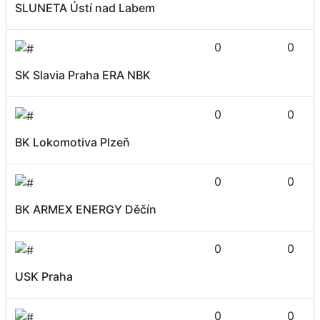
SLUNETA Ústí nad Labem
0
0
SK Slavia Praha ERA NBK
0
0
BK Lokomotiva Plzeň
0
0
BK ARMEX ENERGY Děčín
0
0
USK Praha
0
0