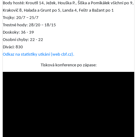
Body hosté: Kroutil 14, Ježek, Houška P., Šiška a Pomikálek všichni po 9,
Krakovič 8, Halada a Grunt po 5, Landa 4, Feštr a Bažant po 1
Trojky: 20/7 – 25/7
Trestné hody: 28/20 – 18/15
Doskoky: 36 - 39
Osobní chyby: 22 - 22
Diváci: 830
Odkaz na statistiky utkání (web cbf.cz).
Tisková konference po zápase: