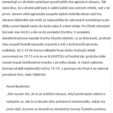
nenechají a v druhém poločase spustí ještě více agresivní obranu. Tak
není divu, že v druhé půli bylo k vidění ještě více ostrých střetů, než v té
první. Jenom větší agresivita soupeře úplně změnila obraz naší hry,
obrana Válečníků nás totiž už nepouštěla do sehraných kombinací a jen
těžko jsme hledali cestu do koše nebo k volné střele. Po třiceti minutách
byl pak stav 64:61 a šlo se do poslední čtvrtiny. V poslední
desetiminutovce nastalo trochu hluché období, co se týče košů, protože
oba soupeři bránili opravdu urputně a míč v koši končil opravdu
málokdy. Až 2.19 do konce základní hrací doby hostující Ježek
vyrovnává na 73:73 a to je se SLUNETOU už hodně zle, protože stále
musel mazat šestibodové manko z prvního duelu. A i když nakonec
domácí uhájili nejtěsnější výhru 75:74, z postupu do Final 4 se radoval
poražený tým, tedy Válečníci.
Pavel Budínský:
„Tak musím říct, že to je zvláštní situace, když prohrajete utkání a
radujete se, ale to je kouzlo této pohárové matematiky, takže my
jsme rádi, že jsme se dostali na závěrečný turnaj Českého poháru.