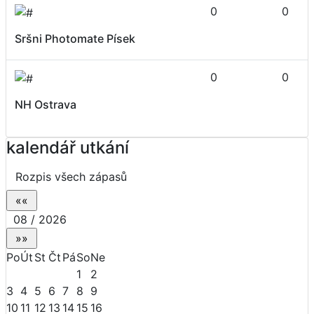
0
0
Sršni Photomate Písek
0
0
NH Ostrava
kalendář utkání
Rozpis všech zápasů
08 / 2026
Po
Út
St
Čt
Pá
So
Ne
1
2
3
4
5
6
7
8
9
10
11
12
13
14
15
16