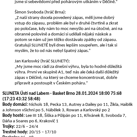
jsme si sebevědomí před pohárovým utkáním v Děčíně.“
Šimon Svoboda (hráč Brna):
„Z naší strany docela povedený zápas, měli jsme dobrý
vstup do zápasu, problém ale byl v druhé čtvrtině a zkrat
po poločase, kdy nám to moc nevyšlo ani na útočné, ani na
obranné polovině a domácí si udělali nějaký náskok a
potom se nám už jen těžko dostávalo zpátky od zápasu.
Gratuluji SLUNETĚ byli dnes lepším soupeřem, ale i tak si
myslím, že to od nás nebyl špatný zápas.“
Jan Karlosvký (hráč SLUNETY):
„My jsme moc rádi za dnešní výhru, byla to hodně důležitá
výhra. První ve skupině A1, teď nás ale čeká další důležitý
zápas v Děčíně, na který se chceme koncentrovat, dobře
připravit a postoupit v Českém poháru.“
SLUNETA Ústí nad Labem - Basket Brno 28.01.2024 18:00 75:68
(17:23 43:32 58:48)
Body domácí:
Nichols 18, Pecka 13, Autrey a Dailey po 11, Žikla, Haiblík
a Johnson všichni po 5, Nábělek 3, Rowan a Karlovský po 2
Body hosté:
Lee III 18, Šiška a Půlpán po 11, Křivánek 8, Svoboda 7,
Dáňa a Soares po 6, Krakovič 1
Trojky:
22/6 – 24/4
Trestné hody:
20/15 – 17/10