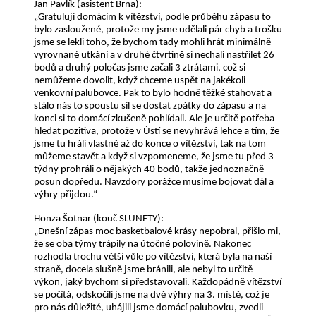
Jan Pavlík (asistent Brna):
„Gratuluji domácím k vítězství, podle průběhu zápasu to
bylo zasloužené, protože my jsme udělali pár chyb a trošku
jsme se lekli toho, že bychom tady mohli hrát minimálně
vyrovnané utkání a v druhé čtvrtině si nechali nastřílet 26
bodů a druhý poločas jsme začali 3 ztrátami, což si
nemůžeme dovolit, když chceme uspět na jakékoli
venkovní palubovce. Pak to bylo hodně těžké stahovat a
stálo nás to spoustu sil se dostat zpátky do zápasu a na
konci si to domácí zkušeně pohlídali. Ale je určitě potřeba
hledat pozitiva, protože v Ústí se nevyhrává lehce a tím, že
jsme tu hráli vlastně až do konce o vítězství, tak na tom
můžeme stavět a když si vzpomeneme, že jsme tu před 3
týdny prohráli o nějakých 40 bodů, takže jednoznačně
posun dopředu. Navzdory porážce musíme bojovat dál a
výhry přijdou.“
Honza Šotnar (kouč SLUNETY):
„Dnešní zápas moc basketbalové krásy nepobral, přišlo mi,
že se oba týmy trápily na útočné polovině. Nakonec
rozhodla trochu větší vůle po vítězství, která byla na naší
straně, docela slušně jsme bránili, ale nebyl to určitě
výkon, jaký bychom si představovali. Každopádně vítězství
se počítá, odskočili jsme na dvě výhry na 3. místě, což je
pro nás důležité, uhájili jsme domácí palubovku, zvedli