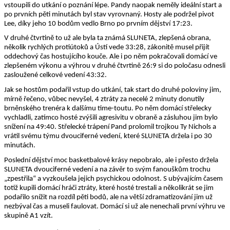
vstoupili do utkání o poznání lépe. Pandy naopak neměly ideální start a
po prvních pěti minutách byl stav vyrovnaný. Hosty ale podržel pivot
Lee, díky jeho 10 bodům vedlo Brno po prvním dějství 17:23.
V druhé čtvrtině to už ale byla ta známá SLUNETA, zlepšená obrana,
několik rychlých protiútoků a Ústí vede 33:28, zákonitě musel přijít
oddechový čas hostujícího kouče. Ale i po něm pokračovali domácí ve
zlepšeném výkonu a výhrou v druhé čtvrtině 26:9 si do poločasu odnesli
zasloužené celkové vedení 43:32.
Jak se hostům podařil vstup do utkání, tak start do druhé poloviny jim,
mírně řečeno, vůbec nevyšel, 4 ztráty za necelé 2 minuty donutily
brněnského trenéra k dalšímu time-toutu. Po něm domácí střelecky
vychladli, zatímco hosté zvýšili agresivitu v obraně a zásluhou jim bylo
snížení na 49:40. Střelecké trápení Pand prolomil trojkou Ty Nichols a
vrátil svému týmu dvouciferné vedení, které SLUNETA držela i po 30
minutách.
Poslední dějství moc basketbalové krásy nepobralo, ale i přesto držela
SLUNETA dvouciferné vedení a na závěr to svým fanouškům trochu
„zpestřila“ a vyzkoušela jejich psychickou odolnost. S ubývajícím časem
totiž kupili domácí hráči ztráty, které hosté trestali a několikrát se jim
podařilo snížit na rozdíl pěti bodů, ale na větší zdramatizování jim už
nezbýval čas a museli faulovat. Domácí si už ale nenechali první výhru ve
skupině A1 vzít.