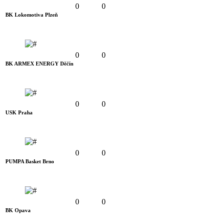
0
0
BK Lokomotiva Plzeň
0
0
BK ARMEX ENERGY Děčín
0
0
USK Praha
0
0
PUMPA Basket Brno
0
0
BK Opava