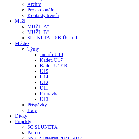
Archív
Pro akcionáře
Kontakty trenéři
Muži
MUŽI "A"
MUŽI "B"
SLUNETA USK Ústí n.L.
Mládež
Týmy
Junioři U19
Kadeti U17
Kadeti U17 B
U15
U14
U12
U11
Přípravka
U13
Příspěvky
Haly
Dívky
Projekty
SC SLUNETA
Patron
SN-CZ Interreg 2021–2027