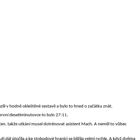
ili v hodně okleštěné sestavě a bylo to hned o začátku znát.
 první desetiminutovce to bylo 27:11.
učen, takže utkání musel dotrénovat asistent Mach. A neměl to vůbec
 dál útočila a ke stobodové hranici se blížila velmi rychle. A když dvěma