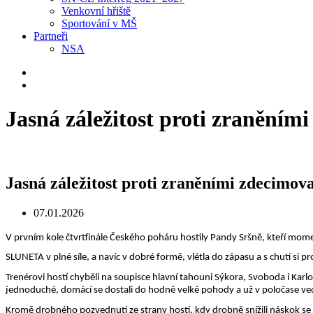
Venkovní hřiště
Sportování v MŠ
Partneři
NSA
Jasná záležitost proti zranění
Jasná záležitost proti zraněními zdecim
07.01.2026
V prvním kole čtvrtfinále Českého poháru hostily Pandy Sršně, kteří mome
SLUNETA v plné síle, a navíc v dobré formě, vlétla do zápasu a s chutí si 
Trenérovi hostí chyběli na soupisce hlavní tahouni Sýkora, Svoboda i Kar
jednoduché, domácí se dostali do hodně velké pohody a už v poločase ved
Kromě drobného pozvednutí ze strany hostí, kdy drobně snížili náskok se n