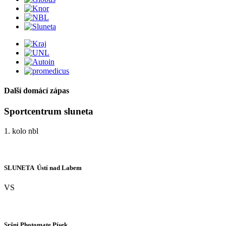
Další domácí zápas
Sportcentrum sluneta
1. kolo nbl
SLUNETA  Ústí nad Labem
VS
Sršni Photomate Písek