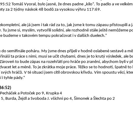
:52 Tomáš Vyoral, bylo jasné, že dnes padne „kilo“. To padlo a ve velkém s
dvety za 2 týdny náskok 48 bodů za vysokou výhru 117:69.
ekompletní, ale já jsem i tak rád za to, jak jsme k tomu zápasu přistoupili 
 Tu jsme si, myslím, vytvořili solidní, ale rozhodně stále ještě nemůžeme poč
že budeme v takovém tempu pokračovat i v dalších duelech.“
upu do semifinále poháru. My jsme dnes přijeli v hodně oslabené sestavě a mě
e přináší ta práce s nimi, musí se učit chybami, dnes je to krutý výsledek, a
Zároveń to bude zápas na rozehřátí pro hráče po zranění, abychom byli v pl
 dvacet let a méně. To je zkrátka moje práce. Těžko se to hodnotí, špatně 
 svých hráčů. V té situaci jsem cítil obrovskou křivdu. Vím spoustu věcí, kter
 i tyhle pády.“
86:52)
 Pecháček a Potoček po 9, Krupka 4
5, Burda, Žejdl a Svoboda J. všichni po 4, Šimonek a Šlechta po 2