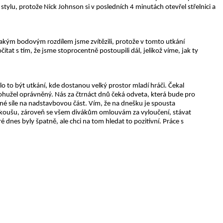
tylu, protože Nick Johnson si v posledních 4 minutách otevřel střelnici a
a jakým bodovým rozdílem jsme zvítězili, protože v tomto utkání
ítat s tím, že jsme stoprocentně postoupili dál, jelikož víme, jak ty
lo to být utkání, kde dostanou velký prostor mladí hráči. Čekal
le bohužel oprávněný. Nás za čtrnáct dnů čeká odveta, která bude pro
né síle na nadstavbovou část. Vím, že na dnešku je spousta
to koušu, zároveň se všem divákům omlouvám za vyloučení, stávat
é dnes byly špatně, ale chci na tom hledat to pozitivní. Práce s