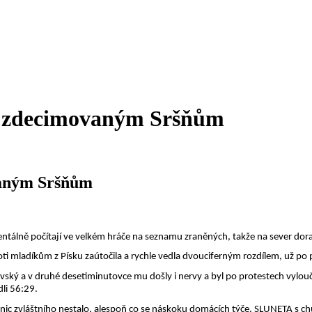
mi zdecimovaným Sršňům
ovaným Sršňům
ntálně počítají ve velkém hráče na seznamu zraněných, takže na sever doraz
proti mladíkům z Písku zaútočila a rychle vedla dvouciferným rozdílem, už po
lovský a v druhé desetiminutovce mu došly i nervy a byl po protestech vylo
li 56:29.
ic zvláštního nestalo, alespoň co se náskoku domácích týče. SLUNETA s chutí