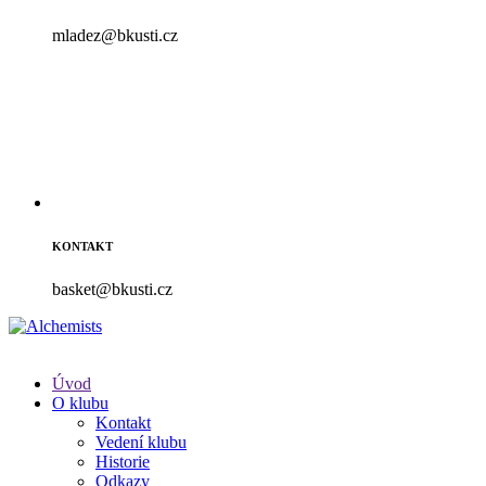
mladez@bkusti.cz
KONTAKT
basket@bkusti.cz
Úvod
O klubu
Kontakt
Vedení klubu
Historie
Odkazy