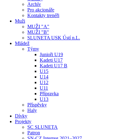
Archív
Pro akcionáře
Kontakty trenéři
Muži
MUŽI "A"
MUŽI "B"
SLUNETA USK Ústí n.L.
Mládež
Týmy
Junioři U19
Kadeti U17
Kadeti U17 B
U15
U14
U12
U11
Přípravka
U13
Příspěvky
Haly
Dívky
Projekty
SC SLUNETA
Patron
SN-CZ Interreg 2021–2027