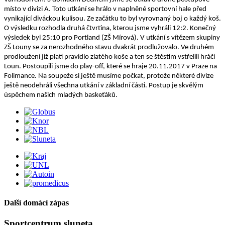
místo v divizi A. Toto utkání se hrálo v naplněné sportovní hale před
vynikající diváckou kulisou. Ze začátku to byl vyrovnaný boj o každý koš.
O výsledku rozhodla druhá čtvrtina, kterou jsme vyhráli 12:2. Konečný
výsledek byl 25:10 pro Portland (ZŠ Mírová). V utkání s vítězem skupiny
ZŠ Louny se za nerozhodného stavu dvakrát prodlužovalo. Ve druhém
prodloužení již platí pravidlo zlatého koše a ten se štěstím vstřelili hráči
Loun. Postoupili jsme do play-off, které se hraje 20.11.2017 v Praze na
Folimance. Na soupeže si ještě musíme počkat, protože některé divize
ještě neodehráli všechna utkání v základní části. Postup je skvělým
úspěchem našich mladých baskeťáků.
Další domácí zápas
Sportcentrum sluneta