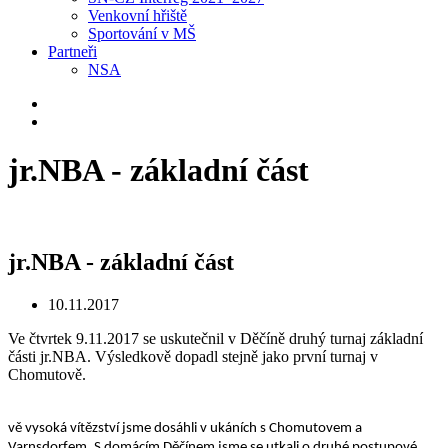
Venkovní hřiště
Sportování v MŠ
Partneři
NSA
jr.NBA - základní část
jr.NBA - základní část
10.11.2017
Ve čtvrtek 9.11.2017 se uskutečnil v Děčíně druhý turnaj základní
části jr.NBA. Výsledkově dopadl stejně jako první turnaj v
Chomutově.
vě vysoká vítězství jsme dosáhli v ukáních s Chomutovem a
Varnsdorfem. S domácím Děčínem jsme se utkali o druhé postupové