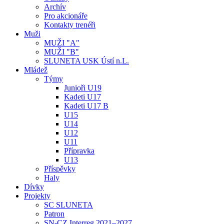
Archív
Pro akcionáře
Kontakty trenéři
Muži
MUŽI "A"
MUŽI "B"
SLUNETA USK Ústí n.L.
Mládež
Týmy
Junioři U19
Kadeti U17
Kadeti U17 B
U15
U14
U12
U11
Přípravka
U13
Příspěvky
Haly
Dívky
Projekty
SC SLUNETA
Patron
SN-CZ Interreg 2021–2027