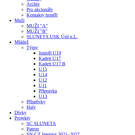
Archív
Pro akcionáře
Kontakty trenéři
Muži
MUŽI "A"
MUŽI "B"
SLUNETA USK Ústí n.L.
Mládež
Týmy
Junioři U19
Kadeti U17
Kadeti U17 B
U15
U14
U12
U11
Přípravka
U13
Příspěvky
Haly
Dívky
Projekty
SC SLUNETA
Patron
SN-CZ Interreg 2021–2027