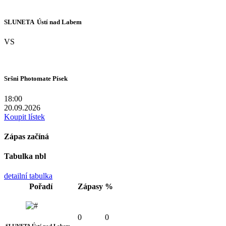
SLUNETA  Ústí nad Labem
VS
Sršni Photomate Písek
18:00
20.09.2026
Koupit lístek
Zápas začíná
Tabulka nbl
detailní tabulka
Pořadí
Zápasy
%
0
0