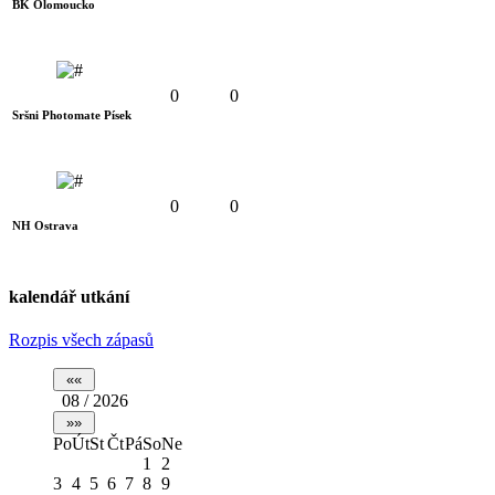
BK Olomoucko
0
0
Sršni Photomate Písek
0
0
NH Ostrava
kalendář utkání
Rozpis všech zápasů
08 / 2026
Po
Út
St
Čt
Pá
So
Ne
1
2
3
4
5
6
7
8
9