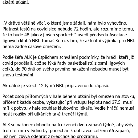
aktérů utkání.
„V drtivé většině věcí, o které jsme žádali, nám bylo vyhověno.
Platnost testů na covid sice nebude 72 hodin, ale rozumíme tomu,
že to bude 48 jako v jiných sportech,“ uvedl předseda Asociace
ligových klubů NBL Tomáš Kotrč s tím, že aktuální výjimka pro NBL
nemá žádné časové omezení.
Podle šéfa ALK je úspěchem schválení podmínky, že hráči, kteří již
covid prodělali, což se týká řady basketbalistů z osmi ligových
celků, do 90 dnů od svého prvního nakažení nebudou muset být
znovu testováni.
Aktuálně je všech 12 týmů NBL připraveno do zápasů.
Počet osob přítomných v hale během utkání byl omezen na stovku,
přičemž každá osoba, vykazující při vstupu teplotu nad 37,5, musí
mít k pobytu v hale souhlas klubového lékaře. Vedle hráčů nemusí
nosit roušky při utkáních také trenéři týmů.
ALK se nakonec dohodla na frekvenci dvou zápasů týdně, aby vždy
třetí termín v týdnu byl ponechán k dohrávce celkem 66 zápasů,
jež nyní zbývá odehrát z předchozího programu.