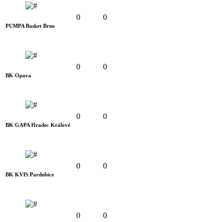
0
0
PUMPA Basket Brno
0
0
BK Opava
0
0
BK GAPA Hradec Králové
0
0
BK KVIS Pardubice
0
0