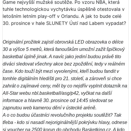
Game nejvyšší mužské soutěže. Po vzoru NBA, která
tuhle technologickou vychytávku úspěšně otestovala v
letošním letním play-off v Orlandu. A jak to bude celé
30. prosince v hale SLUNETY Ústí nad Labem vypadat?
Originální prožitek zajistí obrovská LED obrazovka o délce
30 a výšce 5 metrů, která fanouškům umožní zažít špičkový
basketbal úplně jinak. A navíc jako jediní budou právě tito
diváci sledovat všechny akce bez zpoždění, tedy v reálném
čase. Kdo touží být mezi vyvolenými, kteří budou fandit v
tomhle digitálním hledišti pro 21. století, a zároveň si chce
zahrát o zajímavé ceny, měl by co nejdřív vyplnit dotazník na
All-Star webu nbl.basketball/asg/p42, vyčkat na další
informace a hlavně 30. prosince od 14:45 sledovat se
zapnutou web kamerou dění v ústecké aréně.
A o co budou účastníci revolučního projektu soutěžit? Tak
třeba - kdo si nasadí nejoriginálnější pokrývku hlavy, odnese
si voucher na 2500 korun do obchodu Basketking.cz. A kdo