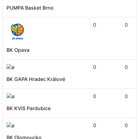
PUMPA Basket Brno
0
0
BK Opava
0
0
BK GAPA Hradec Králové
0
0
BK KVIS Pardubice
0
0
BK Olomoucko