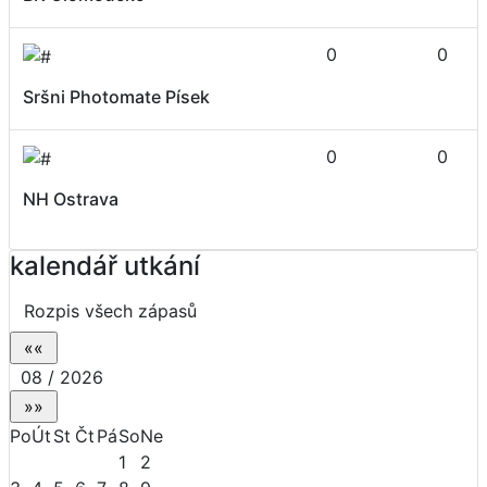
0
0
Sršni Photomate Písek
0
0
NH Ostrava
kalendář utkání
Rozpis všech zápasů
08 / 2026
Po
Út
St
Čt
Pá
So
Ne
1
2