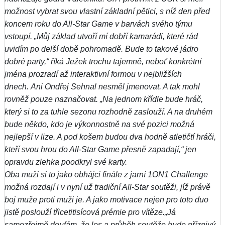
možnost vybrat svou vlastní základní pětici, s níž den před
koncem roku do All-Star Game v barvách svého týmu
vstoupí. „Můj základ utvoří mí dobří kamarádi, které rád
uvidím po delší době pohromadě. Bude to takové jádro
dobré party,“ říká Ježek trochu tajemně, neboť konkrétní
jména prozradí až interaktivní formou v nejbližších
dnech. Ani Ondřej Sehnal nesměl jmenovat. A tak mohl
rovněž pouze naznačovat. „Na jednom křídle bude hráč,
který si to za tuhle sezonu rozhodně zaslouží. A na druhém
bude někdo, kdo je výkonnostně na své pozici možná
nejlepší v lize. A pod košem budou dva hodně atletičtí hráči,
kteří svou hrou do All-Star Game přesně zapadají,“ jen
opravdu zlehka poodkryl své karty.
Oba muži si to jako obhájci finále z jarní 1ON1 Challenge
možná rozdají i v nyní už tradiční All-Star soutěži, jíž právě
boj muže proti muži je. A jako motivace nejen pro toto duo
jistě poslouží třicetitisícová prémie pro vítěze.„Já
samozřejmě doufám, že los a průběh soutěže bude příznivý