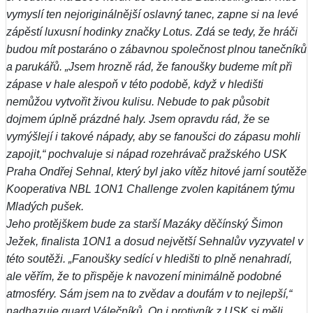
vymyslí ten nejoriginálnější oslavný tanec, zapne si na levé
zápěstí luxusní hodinky značky Lotus. Zdá se tedy, že hráči
budou mít postaráno o zábavnou společnost plnou tanečníků
a parukářů. „Jsem hrozně rád, že fanoušky budeme mít při
zápase v hale alespoň v této podobě, když v hledišti
nemůžou vytvořit živou kulisu. Nebude to pak působit
dojmem úplně prázdné haly. Jsem opravdu rád, že se
vymýšlejí i takové nápady, aby se fanoušci do zápasu mohli
zapojit,“ pochvaluje si nápad rozehrávač pražského USK
Praha Ondřej Sehnal, který byl jako vítěz hitové jarní soutěže
Kooperativa NBL 1ON1 Challenge zvolen kapitánem týmu
Mladých pušek.
Jeho protějškem bude za starší Mazáky děčínský Šimon
Ježek, finalista 1ON1 a dosud největší Sehnalův vyzyvatel v
této soutěži. „Fanoušky sedící v hledišti to plně nenahradí,
ale věřím, že to přispěje k navození minimálně podobné
atmosféry. Sám jsem na to zvědav a doufám v to nejlepší,“
nadhazuje guard Válečníků. On i protivník z USK si měli