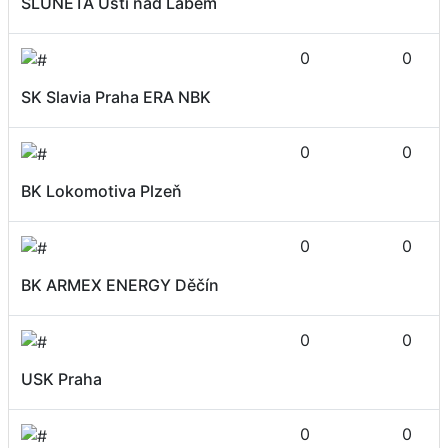
SLUNETA Ústí nad Labem
0
0
SK Slavia Praha ERA NBK
0
0
BK Lokomotiva Plzeň
0
0
BK ARMEX ENERGY Děčín
0
0
USK Praha
0
0