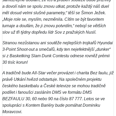
a dovolí nám se spolu znovu utkat, protože každý náš duel
měl dosud velmi slušné parametry,“ těší se Šimon Ježek.
„Moje role se, myslím, nezměnila. Cítím se být favoritem
turnaje a doufám, že ji znovu potvrdím,“ nebojí se větších
slov už tři týdny dopředu lídr Sov z pražských Nuslí.
Stranou nezůstanou ani soutěže nejlepších trojkařů Hyundai
3-Point Shoot-out a smečařů, kdy ten nejefektnější „dunker“
si z Basketking Slam Dunk Contestu odnese rovněž prémii
30 tisíc korun!
A tradičně bude All-Star večer provázet i charita Bez faulu, již
právě Utkání hvězd odstartuje. Na společném projektu
českého basketbalu a České televize se mohou tradičně
podílet i fanoušci zasláním DMS ve formátu DMS
BEZFAULU 30, 60 nebo 90 na číslo 87 777. Letos se ve
spolupráci s Kontem Bariéry bude pomáhat Dominiku
Moravcovi.