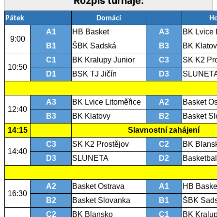
Rozpis turnaje:
Pátek
Domácí
Ho
A1
HB Basket
A3
BK Lvice 
9:00
B1
ŠBK Sadská
B3
BK Klato
C1
BK Kralupy Junior
C3
SK K2 Pro
10:50
D1
BSK TJ Jičín
D3
SLUNET
A3
BK Lvice Litoměřice
A2
Basket Os
12:40
B3
BK Klatovy
B2
Basket S
14:15
Slavnostní zahájení
C3
SK K2 Prostějov
C2
BK Blans
14:40
D3
SLUNETA
D2
Basketbal
A2
Basket Ostrava
A1
HB Baske
16:30
B2
Basket Slovanka
B1
ŠBK Sad
C2
BK Blansko
C1
BK Kralup