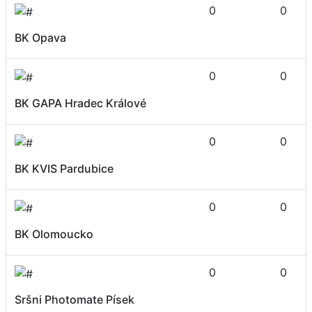
0
0
BK Opava
0
0
BK GAPA Hradec Králové
0
0
BK KVIS Pardubice
0
0
BK Olomoucko
0
0
Sršni Photomate Písek