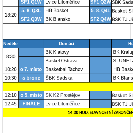
ŠBK Sad
SF1 Q1W
Lvice Litoměřice
SF1 Q2W
Basket S
5.-8. Q3L
HB Basket
5.-8. Q4L
18:20
BSK TJ Ji
SF2 Q3W
BK Blansko
SF2 Q4W
Neděle
Domácí
Ho
BK Klatovy
BK Kralup
8:30
Basket Ostrava
SLUNET
10:20
o 7. místo
Basketbal Tachov
HB Bask
o bronz
10:30
ŠBK Sadská
BK Blans
Basket S
12:10
o 5. místo
SK K2 Prostějov
BSK TJ Ji
12:45
FINÁLE
Lvice Litoměřice
14:30 HOD. SLAVNOSTNÍ ZAKONČEN