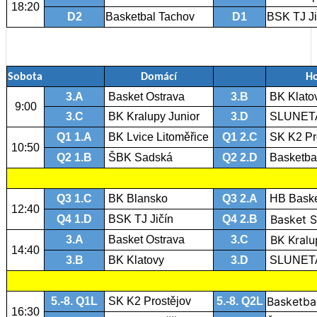
18:20
D2
Basketbal Tachov
D1
BSK TJ Ji
Sobota
Domácí
Ho
3.A
Basket Ostrava
3.B
BK Klato
9:00
3.C
BK Kralupy Junior
3.D
SLUNET
Q1 1.A
BK Lvice Litoměřice
Q1 2.C
SK K2 Pr
10:50
Q2 1.B
ŠBK Sadská
Q2 2.D
Basketba
Q3 1.C
BK Blansko
Q3 2.A
HB Bask
12:40
Basket S
Q4 1.D
BSK TJ Jičín
Q4 2.B
BK Kralu
3.A
Basket Ostrava
3.C
14:40
3.B
BK Klatovy
3.D
SLUNET
Basketba
5.-8. Q1L
SK K2 Prostějov
5.-8. Q2L
16:30