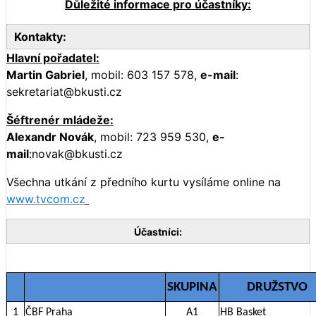
Důležité informace pro účastníky:
Kontakty:
Hlavní pořadatel:
Martin Gabriel
, mobil: 603 157 578,
e-mail
:
sekretariat@bkusti.cz
Šéftrenér mládeže:
Alexandr Novák
, mobil: 723 959 530,
e-
mail
:novak@bkusti.cz
Všechna utkání z předního kurtu vysíláme online na
www.tvcom.cz
Účastníci:
SKUPINA
DRUŽSTVO
1
ČBF Praha
A1
HB Basket