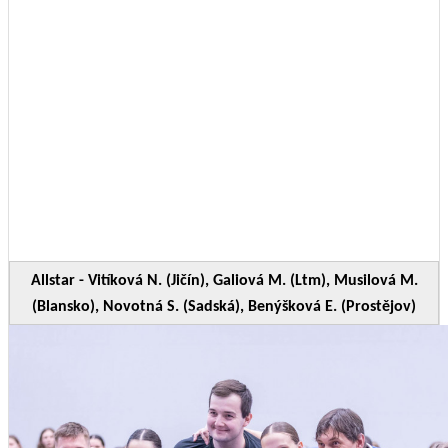
Allstar - Vitíková N. (Jičín), Galiová M. (Ltm), Musilová M.
(Blansko), Novotná S. (Sadská), Benýšková E. (Prostějov)