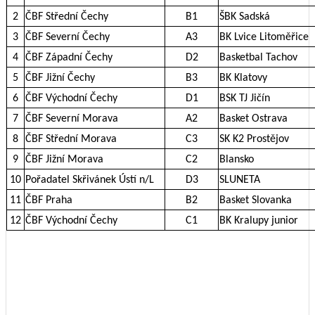
2
ČBF Střední Čechy
B1
ŠBK Sadská
3
ČBF Severní Čechy
A3
BK Lvice Litoměřice
4
ČBF Západní Čechy
D2
Basketbal Tachov
5
ČBF Jižní Čechy
B3
BK Klatovy
6
ČBF Východní Čechy
D1
BSK TJ Jičín
7
ČBF Severní Morava
A2
Basket Ostrava
8
ČBF Střední Morava
C3
SK K2 Prostějov
9
ČBF Jižní Morava
C2
Blansko
10
Pořadatel Skřivánek Ústí n/L
D3
SLUNETA
11
ČBF Praha
B2
Basket Slovanka
12
ČBF Východní Čechy
C1
BK Kralupy junior