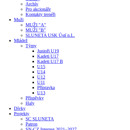
Archív
Pro akcionáře
Kontakty trenéři
Muži
MUŽI "A"
MUŽI "B"
SLUNETA USK Ústí n.L.
Mládež
Týmy
Junioři U19
Kadeti U17
Kadeti U17 B
U15
U14
U12
U11
Přípravka
U13
Příspěvky
Haly
Dívky
Projekty
SC SLUNETA
Patron
SN-CZ Interreg 2021–2027