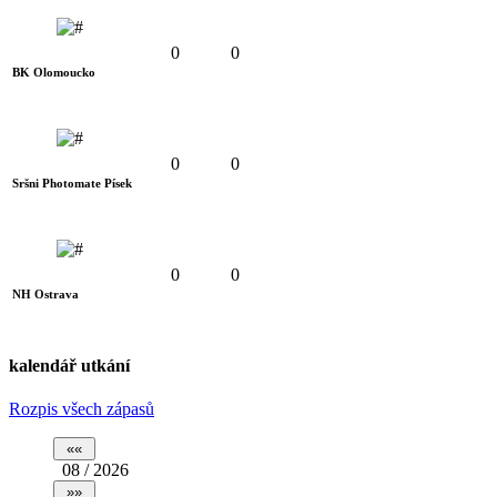
0
0
BK Olomoucko
0
0
Sršni Photomate Písek
0
0
NH Ostrava
kalendář utkání
Rozpis všech zápasů
08 / 2026