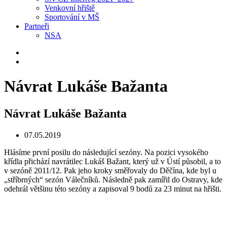
Venkovní hřiště
Sportování v MŠ
Partneři
NSA
Návrat Lukáše Bažanta
Návrat Lukáše Bažanta
07.05.2019
Hlásíme první posilu do následující sezóny. Na pozici vysokého
křídla přichází navrátilec Lukáš Bažant, který už v Ústí působil, a to
v sezóně 2011/12. Pak jeho kroky směřovaly do Děčína, kde byl u
„stříbrných“ sezón Válečníků. Následně pak zamířil do Ostravy, kde
odehrál většinu této sezóny a zapisoval 9 bodů za 23 minut na hřišti.