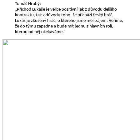
Tomáš Hrubý:
„Příchod Lukáše je velice pozitivní jak z důvodu delšího
kontraktu, tak z důvodu toho, že přichází český hráč.
Lukáš je zkušený hráč, o kterého jsme měli zájem. Věříme,
že do týmu zapadne a bude mít jednu z hlavních rolí,
kterou od něj očekáváme.“