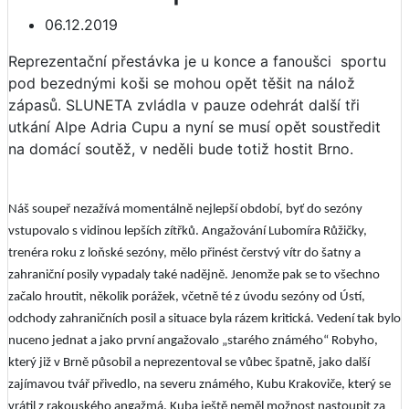
06.12.2019
Reprezentační přestávka je u konce a fanoušci sportu
pod bezednými koši se mohou opět těšit na nálož
zápasů. SLUNETA zvládla v pauze odehrát další tři
utkání Alpe Adria Cupu a nyní se musí opět soustředit
na domácí soutěž, v neděli bude totiž hostit Brno.
Náš soupeř nezažívá momentálně nejlepší období, byť do sezóny
vstupovalo s vidinou lepších zítřků. Angažování Lubomíra Růžičky,
trenéra roku z loňské sezóny, mělo přinést čerstvý vítr do šatny a
zahraniční posily vypadaly také nadějně. Jenomže pak se to všechno
začalo hroutit, několik porážek, včetně té z úvodu sezóny od Ústí,
odchody zahraničních posil a situace byla rázem kritická. Vedení tak bylo
nuceno jednat a jako první angažovalo „starého známého“ Robyho,
který již v Brně působil a neprezentoval se vůbec špatně, jako další
zajímavou tvář přivedlo, na severu známého, Kubu Krakoviče, který se
vrátil z rakouského angažmá. Kuba ještě neměl možnost nastoupit za