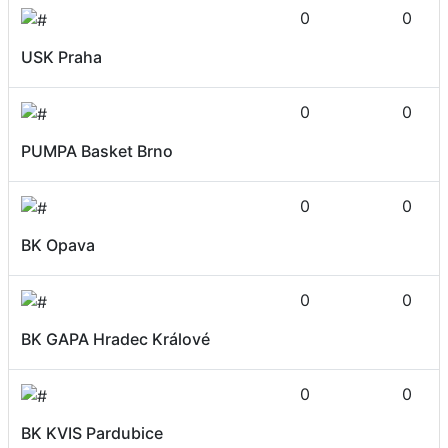
0
0
USK Praha
0
0
PUMPA Basket Brno
0
0
BK Opava
0
0
BK GAPA Hradec Králové
0
0
BK KVIS Pardubice