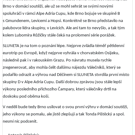
Brno v domácí soutěži, ale už se mohl sehrát se svými novými
spoluhráči v rámci Alpe Adria Cupu, kde Brno bojuje ve skupině B
s Gmundenem, Levicemi a Hopsi. Konkrétně se Brno představilo na
palubovce lídra skupiny, v Levicích. Ale ani tam to nevyšlo, a tak tým
kolem Lubomíra Růžičky stále čeká na prolomení série porážek.
SLUNETA je na tom o poznání lépe. Nejprve zvládla téměř pětidenní
eurotrip po Evropě, když nejprve vyhrála v chorvatském Osijeku,
následně pak i v rakouském Grazu. Po návratu musela rychle
zregenerovat, aby mohla čelit dalšímu nájezdu Válečníků, který se
podařilo odrazit a výhrou nad Děčínem si SLUNETA stvrdila první místo
skupiny D v Alpe Adria Cupu. Další dobrou zprávou jsou stále lepší
výkony posledního příchozího Čampary, který válečníky drtil na
doskoku pod oběma koši.
V neděli bude tedy Brno usilovat o svou první výhru v domácí soutěži,
jeho výkony se pomalu, ale jistě zlepšují a tak Tonda Pištěcký a spol.
nesmí nic podcenit.