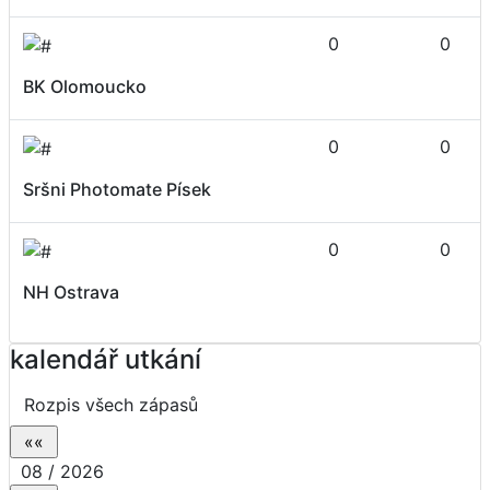
0
0
BK Olomoucko
0
0
Sršni Photomate Písek
0
0
NH Ostrava
kalendář utkání
Rozpis všech zápasů
08 / 2026