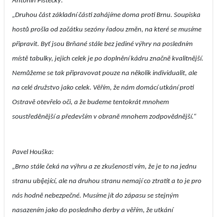
Antonín Pištěcký:
„Druhou část základní části zahájíme doma proti Brnu. Soupiska
hostů prošla od začátku sezóny řadou změn, na které se musíme
připravit. Byť jsou Brňané stále bez jediné výhry na posledním
místě tabulky, jejich celek je po doplnění kádru značně kvalitnější.
Nemůžeme se tak připravovat pouze na několik individualit, ale
na celé družstvo jako celek. Věřím, že nám domácí utkání proti
Ostravě otevřelo oči, a že budeme tentokrát mnohem
soustředěnější a především v obraně mnohem zodpovědnější.“
Pavel Houška:
„Brno stále čeká na výhru a ze zkušenosti vím, že je to na jednu
stranu ubíjející, ale na druhou stranu nemají co ztratit a to je pro
nás hodně nebezpečné. Musíme jít do zápasu se stejným
nasazením jako do posledního derby a věřím, že utkání