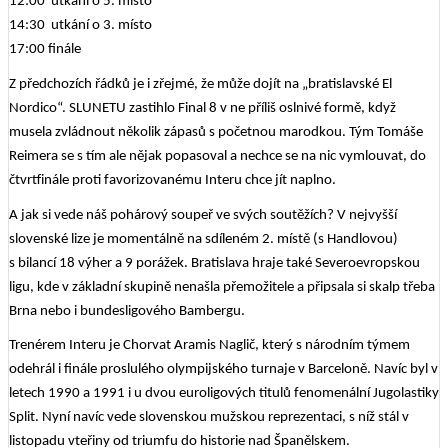
12:00 utkání o 5. místo
14:30 utkání o 3. místo
17:00 finále
Z předchozích řádků je i zřejmé, že může dojít na „bratislavské El
Nordico“. SLUNETU zastihlo Final 8 v ne příliš oslnivé formě, když
musela zvládnout několik zápasů s početnou marodkou. Tým Tomáše
Reimera se s tím ale nějak popasoval a nechce se na nic vymlouvat, do
čtvrtfinále proti favorizovanému Interu chce jít naplno.
A jak si vede náš pohárový soupeř ve svých soutěžích? V nejvyšší
slovenské lize je momentálně na sdíleném 2. místě (s Handlovou)
s bilancí 18 výher a 9 porážek. Bratislava hraje také Severoevropskou
ligu, kde v základní skupině nenašla přemožitele a připsala si skalp třeba
Brna nebo i bundesligového Bambergu.
Trenérem Interu je Chorvat Aramis Naglič, který s národním týmem
odehrál i finále proslulého olympijského turnaje v Barceloně. Navíc byl v
letech 1990 a 1991 i u dvou euroligových titulů fenomenální Jugolastiky
Split. Nyní navíc vede slovenskou mužskou reprezentaci, s níž stál v
listopadu vteřiny od triumfu do historie nad Španělskem.