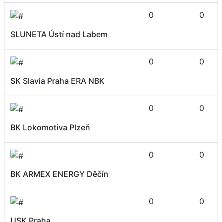
0
0
SLUNETA Ústí nad Labem
0
0
SK Slavia Praha ERA NBK
0
0
BK Lokomotiva Plzeň
0
0
BK ARMEX ENERGY Děčín
0
0
USK Praha