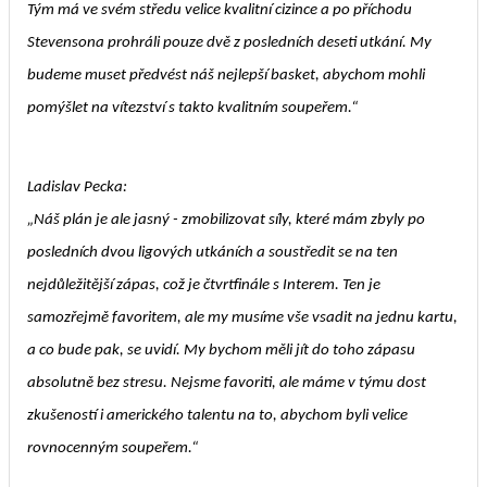
Tým má ve svém středu velice kvalitní cizince a po příchodu
Stevensona prohráli pouze dvě z posledních deseti utkání. My
budeme muset předvést náš nejlepší basket, abychom mohli
pomýšlet na vítezství s takto kvalitním soupeřem.“
Ladislav Pecka:
„Náš plán je ale jasný - zmobilizovat síly, které mám zbyly po
posledních dvou ligových utkáních a soustředit se na ten
nejdůležitější zápas, což je čtvrtfinále s Interem. Ten je
samozřejmě favoritem, ale my musíme vše vsadit na jednu kartu,
a co bude pak, se uvidí. My bychom měli jít do toho zápasu
absolutně bez stresu. Nejsme favoriti, ale máme v týmu dost
zkušeností i amerického talentu na to, abychom byli velice
rovnocenným soupeřem.“