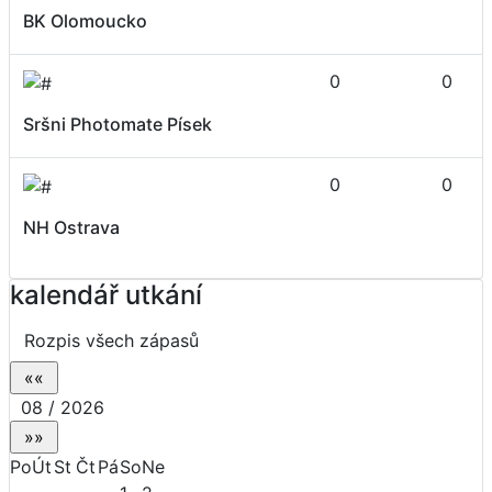
BK Olomoucko
0
0
Sršni Photomate Písek
0
0
NH Ostrava
kalendář utkání
Rozpis všech zápasů
08 / 2026
Po
Út
St
Čt
Pá
So
Ne