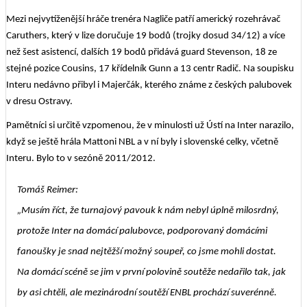
Mezi nejvytíženější hráče trenéra Nagliče patří americký rozehrávač
Caruthers, který v lize doručuje 19 bodů (trojky dosud 34/12) a více
než šest asistencí, dalších 19 bodů přidává guard Stevenson, 18 ze
stejné pozice Cousins, 17 křídelník Gunn a 13 centr Radič. Na soupisku
Interu nedávno přibyl i Majerčák, kterého známe z českých palubovek
v dresu Ostravy.
Pamětníci si určitě vzpomenou, že v minulosti už Ústí na Inter narazilo,
když se ještě hrála Mattoni NBL a v ní byly i slovenské celky, včetně
Interu. Bylo to v sezóně 2011/2012.
Tomáš Reimer:
„Musím říct, že turnajový pavouk k nám nebyl úplně milosrdný,
protože Inter na domácí palubovce, podporovaný domácími
fanoušky je snad nejtěžší možný soupeř, co jsme mohli dostat.
Na domácí scéně se jim v první polovině soutěže nedařilo tak, jak
by asi chtěli, ale mezinárodní soutěží ENBL prochází suverénně.