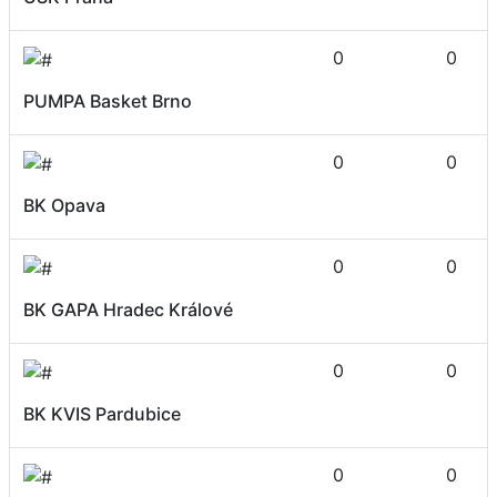
0
0
PUMPA Basket Brno
0
0
BK Opava
0
0
BK GAPA Hradec Králové
0
0
BK KVIS Pardubice
0
0