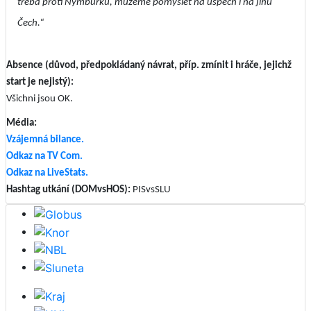
třeba proti Nymburku, můžeme pomýšlet na úspěch i na jihu
Čech.“
Absence (důvod, předpokládaný návrat, příp. zmínit i hráče, jejichž
start je nejistý):
Všichni jsou OK.
Média:
Vzájemná bilance.
Odkaz na TV Com.
Odkaz na LiveStats.
Hashtag utkání (DOMvsHOS):
PISvsSLU