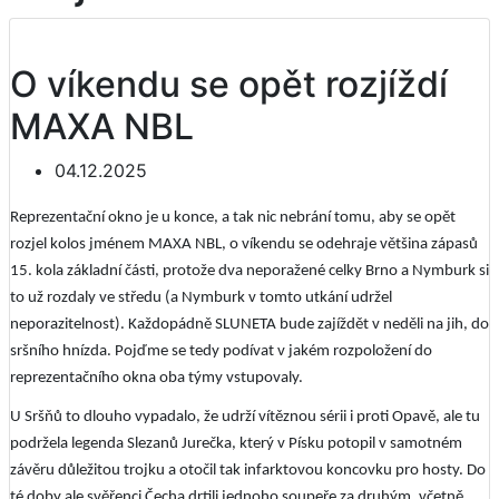
O víkendu se opět rozjíždí
MAXA NBL
04.12.2025
Reprezentační okno je u konce, a tak nic nebrání tomu, aby se opět
rozjel kolos jménem MAXA NBL, o víkendu se odehraje většina zápasů
15. kola základní části, protože dva neporažené celky Brno a Nymburk si
to už rozdaly ve středu (a Nymburk v tomto utkání udržel
neporazitelnost). Každopádně SLUNETA bude zajíždět v neděli na jih, do
sršního hnízda. Pojďme se tedy podívat v jakém rozpoložení do
reprezentačního okna oba týmy vstupovaly.
U Sršňů to dlouho vypadalo, že udrží vítěznou sérii i proti Opavě, ale tu
podržela legenda Slezanů Jurečka, který v Písku potopil v samotném
závěru důležitou trojku a otočil tak infarktovou koncovku pro hosty. Do
té doby ale svěřenci Čecha drtili jednoho soupeře za druhým, včetně