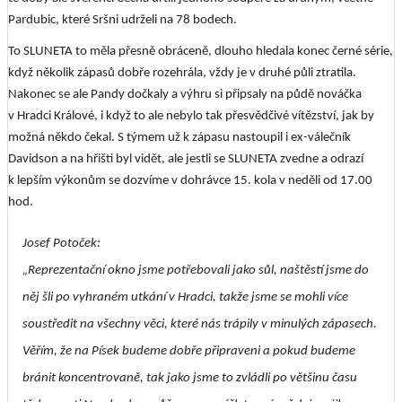
Pardubic, které Sršni udrželi na 78 bodech.
To SLUNETA to měla přesně obráceně, dlouho hledala konec černé série,
když několik zápasů dobře rozehrála, vždy je v druhé půli ztratila.
Nakonec se ale Pandy dočkaly a výhru si připsaly na půdě nováčka
v Hradci Králové, i když to ale nebylo tak přesvědčivé vítězství, jak by
možná někdo čekal. S týmem už k zápasu nastoupil i ex-válečník
Davidson a na hřišti byl vidět, ale jestli se SLUNETA zvedne a odrazí
k lepším výkonům se dozvíme v dohrávce 15. kola v neděli od 17.00
hod.
Josef Potoček:
„Reprezentační okno jsme potřebovali jako sůl, naštěstí jsme do
něj šli po vyhraném utkání v Hradci, takže jsme se mohli více
soustředit na všechny věci, které nás trápily v minulých zápasech.
Věřím, že na Písek budeme dobře připraveni a pokud budeme
bránit koncentrovaně, tak jako jsme to zvládli po většinu času