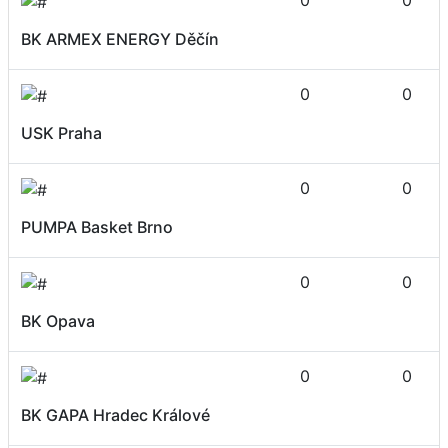
0
0
BK ARMEX ENERGY Děčín
0
0
USK Praha
0
0
PUMPA Basket Brno
0
0
BK Opava
0
0
BK GAPA Hradec Králové