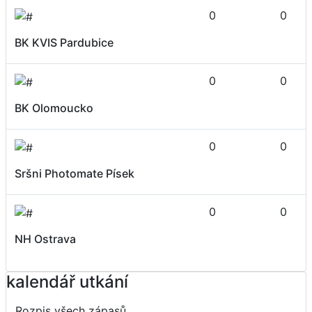
0
0
BK KVIS Pardubice
0
0
BK Olomoucko
0
0
Sršni Photomate Písek
0
0
NH Ostrava
kalendář utkání
Rozpis všech zápasů