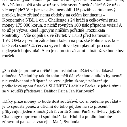
že většího napětí a show už se v této sezoně nedočkáte? A že už o
víc nepůjde? Víc jste se splést nemohli! Už pozítří startuje nový
projekt, který zřejmě nemá obdoby na celém kontinentu –
Kooperativa NBL 1 on 1 Challenge s 24 hráči a celkovými prize
money 175.000 korun, z nichž rovných 100 tisíc připadne vítězi! A
to už je výzva, která ligovým hráčům pořádně „rozblikala
kontrolky“. Vše odpálí už ve čtvrtek v 17:30 před kamerami
TVCOM.cz prvním základním kolem na pražské Folimance, kde
také celá soutěž 4. června vyvrcholí velkým play-off pro osm
nejlepších bojovníků. A co je naprosto zásadní – hrát už se bude bez
roušek.
„Sto tisíc je pro mě a určitě i pro ostatní soutěžící velice lákavá
odměna. Všichni by tak do toho měli dát všechno a nikdo by neměl
nic vzdávat ani při špatně se vyvíjejícím skore,“ zdůrazňuje
podkošová opora ústecké SLUNETY Ladislav Pecka, z jehož týmu
se v soutěži představí i Dalibor Fait a Jan Karlovský.
„Díky prize money to bude dost soutěživé. Co si budeme povídat -
je to spousta peněz a všichni do toho půjdou na sto procent,“
přikyvuje i jeden z možných favoritů Šimon Puršl ze Svitav, jejž do
Challenge doprovodí i spoluhráči Jan Hlobil a po dlouhodobé
zdravotní pauze se vracející Matěj Svoboda.