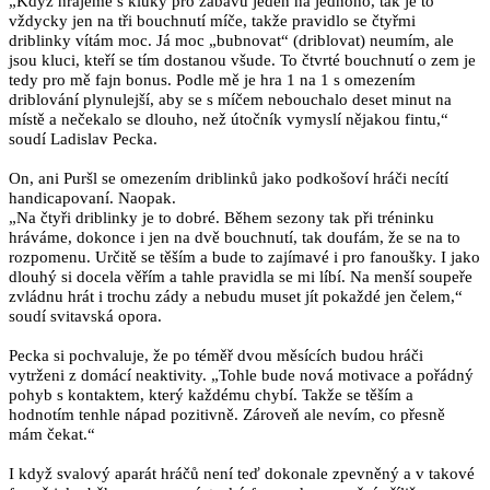
„Když hrajeme s kluky pro zábavu jeden na jednoho, tak je to
vždycky jen na tři bouchnutí míče, takže pravidlo se čtyřmi
driblinky vítám moc. Já moc „bubnovat“ (driblovat) neumím, ale
jsou kluci, kteří se tím dostanou všude. To čtvrté bouchnutí o zem je
tedy pro mě fajn bonus. Podle mě je hra 1 na 1 s omezením
driblování plynulejší, aby se s míčem nebouchalo deset minut na
místě a nečekalo se dlouho, než útočník vymyslí nějakou fintu,“
soudí Ladislav Pecka.
On, ani Puršl se omezením driblinků jako podkošoví hráči necítí
handicapovaní. Naopak.
„Na čtyři driblinky je to dobré. Během sezony tak při tréninku
hráváme, dokonce i jen na dvě bouchnutí, tak doufám, že se na to
rozpomenu. Určitě se těším a bude to zajímavé i pro fanoušky. I jako
dlouhý si docela věřím a tahle pravidla se mi líbí. Na menší soupeře
zvládnu hrát i trochu zády a nebudu muset jít pokaždé jen čelem,“
soudí svitavská opora.
Pecka si pochvaluje, že po téměř dvou měsících budou hráči
vytrženi z domácí neaktivity. „Tohle bude nová motivace a pořádný
pohyb s kontaktem, který každému chybí. Takže se těším a
hodnotím tenhle nápad pozitivně. Zároveň ale nevím, co přesně
mám čekat.“
I když svalový aparát hráčů není teď dokonale zpevněný a v takové