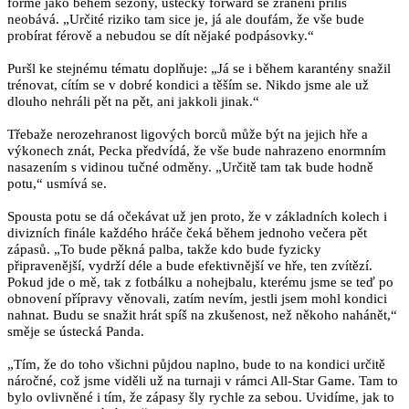
formě jako během sezony, ústecký forward se zranění příliš
neobává. „Určité riziko tam sice je, já ale doufám, že vše bude
probírat férově a nebudou se dít nějaké podpásovky.“
Puršl ke stejnému tématu doplňuje: „Já se i během karantény snažil
trénovat, cítím se v dobré kondici a těším se. Nikdo jsme ale už
dlouho nehráli pět na pět, ani jakkoli jinak.“
Třebaže nerozehranost ligových borců může být na jejich hře a
výkonech znát, Pecka předvídá, že vše bude nahrazeno enormním
nasazením s vidinou tučné odměny. „Určitě tam tak bude hodně
potu,“ usmívá se.
Spousta potu se dá očekávat už jen proto, že v základních kolech i
divizních finále každého hráče čeká během jednoho večera pět
zápasů. „To bude pěkná palba, takže kdo bude fyzicky
připravenější, vydrží déle a bude efektivnější ve hře, ten zvítězí.
Pokud jde o mě, tak z fotbálku a nohejbalu, kterému jsme se teď po
obnovení přípravy věnovali, zatím nevím, jestli jsem mohl kondici
nahnat. Budu se snažit hrát spíš na zkušenost, než někoho nahánět,“
směje se ústecká Panda.
„Tím, že do toho všichni půjdou naplno, bude to na kondici určitě
náročné, což jsme viděli už na turnaji v rámci All-Star Game. Tam to
bylo ovlivněné i tím, že zápasy šly rychle za sebou. Uvidíme, jak to