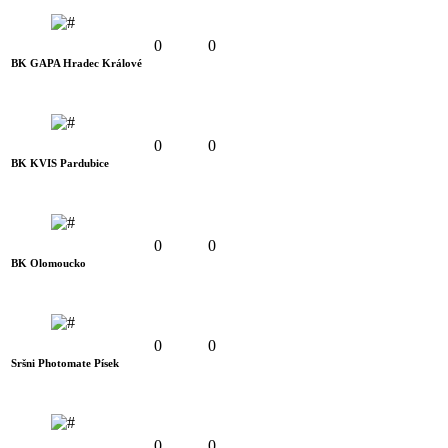
0
0
BK GAPA Hradec Králové
0
0
BK KVIS Pardubice
0
0
BK Olomoucko
0
0
Sršni Photomate Písek
0
0