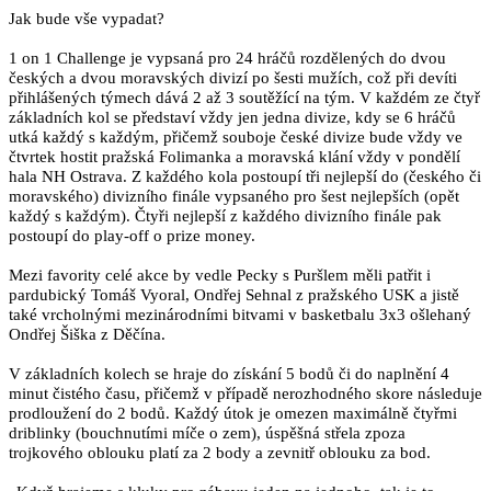
Jak bude vše vypadat?
1 on 1 Challenge je vypsaná pro 24 hráčů rozdělených do dvou
českých a dvou moravských divizí po šesti mužích, což při devíti
přihlášených týmech dává 2 až 3 soutěžící na tým. V každém ze čtyř
základních kol se představí vždy jen jedna divize, kdy se 6 hráčů
utká každý s každým, přičemž souboje české divize bude vždy ve
čtvrtek hostit pražská Folimanka a moravská klání vždy v pondělí
hala NH Ostrava. Z každého kola postoupí tři nejlepší do (českého či
moravského) divizního finále vypsaného pro šest nejlepších (opět
každý s každým). Čtyři nejlepší z každého divizního finále pak
postoupí do play-off o prize money.
Mezi favority celé akce by vedle Pecky s Puršlem měli patřit i
pardubický Tomáš Vyoral, Ondřej Sehnal z pražského USK a jistě
také vrcholnými mezinárodními bitvami v basketbalu 3x3 ošlehaný
Ondřej Šiška z Děčína.
V základních kolech se hraje do získání 5 bodů či do naplnění 4
minut čistého času, přičemž v případě nerozhodného skore následuje
prodloužení do 2 bodů. Každý útok je omezen maximálně čtyřmi
driblinky (bouchnutími míče o zem), úspěšná střela zpoza
trojkového oblouku platí za 2 body a zevnitř oblouku za bod.