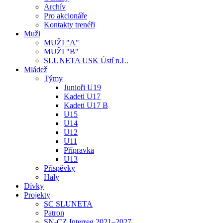
Archív
Pro akcionáře
Kontakty trenéři
Muži
MUŽI "A"
MUŽI "B"
SLUNETA USK Ústí n.L.
Mládež
Týmy
Junioři U19
Kadeti U17
Kadeti U17 B
U15
U14
U12
U11
Přípravka
U13
Příspěvky
Haly
Dívky
Projekty
SC SLUNETA
Patron
SN-CZ Interreg 2021–2027