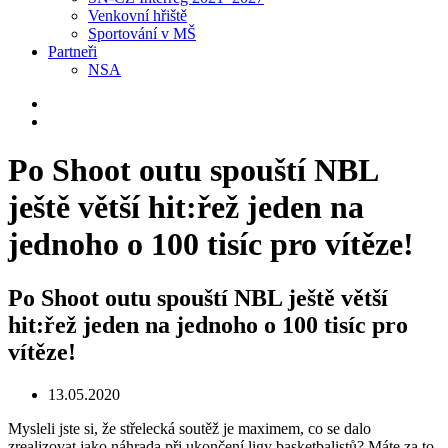
Venkovní hřiště
Sportování v MŠ
Partneři
NSA
Po Shoot outu spouští NBL
ještě větší hit:řež jeden na
jednoho o 100 tisíc pro vítěze!
Po Shoot outu spouští NBL ještě větší
hit:řež jeden na jednoho o 100 tisíc pro
vítěze!
13.05.2020
Mysleli jste si, že střelecká soutěž je maximem, co se dalo
zrealizovat jako náhrada při ukončení ligy basketbalistů? Máte za to,