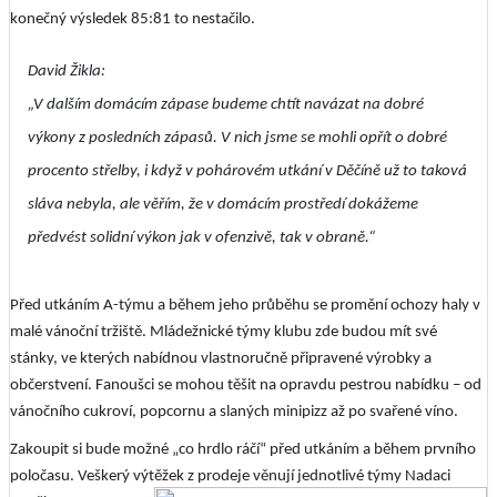
konečný výsledek 85:81 to nestačilo.
David Žikla:
„V dalším domácím zápase budeme chtít navázat na dobré
výkony z posledních zápasů. V nich jsme se mohli opřít o dobré
procento střelby, i když v pohárovém utkání v Děčíně už to taková
sláva nebyla, ale věřím, že v domácím prostředí dokážeme
předvést solidní výkon jak v ofenzivě, tak v obraně.“
Před utkáním A-týmu a během jeho průběhu se promění ochozy haly v
malé vánoční tržiště. Mládežnické týmy klubu zde budou mít své
stánky, ve kterých nabídnou vlastnoručně připravené výrobky a
občerstvení. Fanoušci se mohou těšit na opravdu pestrou nabídku – od
vánočního cukroví, popcornu a slaných minipizz až po svařené víno.
Zakoupit si bude možné „co hrdlo ráčí“ před utkáním a během prvního
poločasu. Veškerý výtěžek z prodeje věnují jednotlivé týmy Nadaci