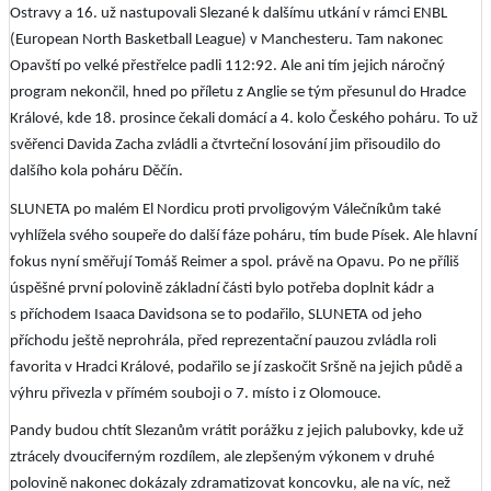
Ostravy a 16. už nastupovali Slezané k dalšímu utkání v rámci ENBL
(European North Basketball League) v Manchesteru. Tam nakonec
Opavští po velké přestřelce padli 112:92. Ale ani tím jejich náročný
program nekončil, hned po příletu z Anglie se tým přesunul do Hradce
Králové, kde 18. prosince čekali domácí a 4. kolo Českého poháru. To už
svěřenci Davida Zacha zvládli a čtvrteční losování jim přisoudilo do
dalšího kola poháru Děčín.
SLUNETA po malém El Nordicu proti prvoligovým Válečníkům také
vyhlížela svého soupeře do další fáze poháru, tím bude Písek. Ale hlavní
fokus nyní směřují Tomáš Reimer a spol. právě na Opavu. Po ne příliš
úspěšné první polovině základní části bylo potřeba doplnit kádr a
s příchodem Isaaca Davidsona se to podařilo, SLUNETA od jeho
příchodu ještě neprohrála, před reprezentační pauzou zvládla roli
favorita v Hradci Králové, podařilo se jí zaskočit Sršně na jejich půdě a
výhru přivezla v přímém souboji o 7. místo i z Olomouce.
Pandy budou chtít Slezanům vrátit porážku z jejich palubovky, kde už
ztrácely dvouciferným rozdílem, ale zlepšeným výkonem v druhé
polovině nakonec dokázaly zdramatizovat koncovku, ale na víc, než