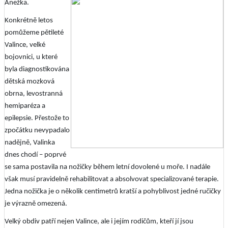
Anežka.
Konkrétně letos
pomůžeme pětileté
Valince, velké
bojovnici, u které
byla diagnostikována
dětská mozková
obrna, levostranná
hemiparéza a
epilepsie. Přestože to
zpočátku nevypadalo
nadějně, Valinka
dnes chodí – poprvé
se sama postavila na nožičky během letní dovolené u moře. I nadále
však musí pravidelně rehabilitovat a absolvovat specializované terapie.
Jedna nožička je o několik centimetrů kratší a pohyblivost jedné ručičky
je výrazně omezená.
Velký obdiv patří nejen Valince, ale i jejím rodičům, kteří jí jsou