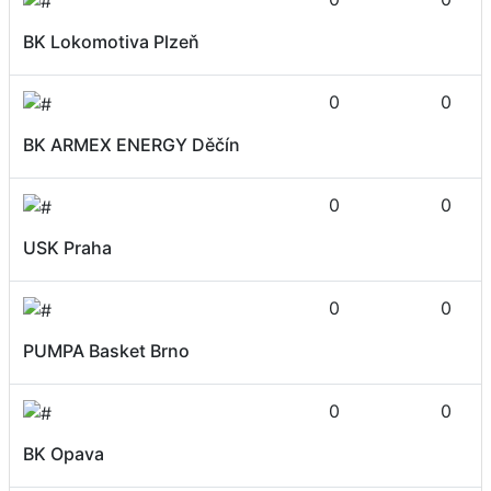
BK Lokomotiva Plzeň
0
0
BK ARMEX ENERGY Děčín
0
0
USK Praha
0
0
PUMPA Basket Brno
0
0
BK Opava