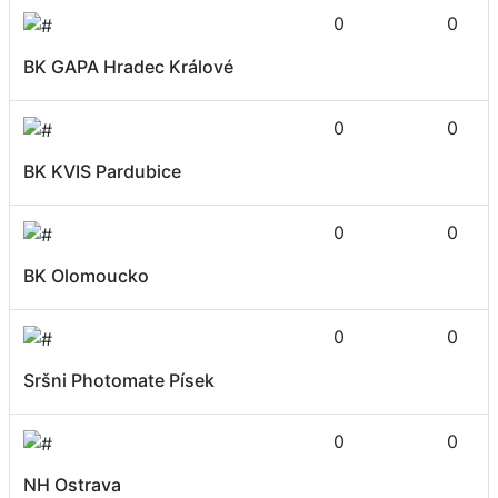
0
0
BK GAPA Hradec Králové
0
0
BK KVIS Pardubice
0
0
BK Olomoucko
0
0
Sršni Photomate Písek
0
0
NH Ostrava