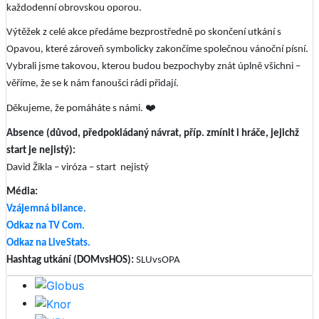
každodenní obrovskou oporou.
Výtěžek z celé akce předáme bezprostředně po skončení utkání s
Opavou, které zároveň symbolicky zakončíme společnou vánoční písní.
Vybrali jsme takovou, kterou budou bezpochyby znát úplně všichni –
věříme, že se k nám fanoušci rádi přidají.
Děkujeme, že pomáháte s námi.
❤
Absence (důvod, předpokládaný návrat, příp. zmínit i hráče, jejichž
start je nejistý):
David Žikla – viróza – start nejistý
Média:
Vzájemná bilance.
Odkaz na TV Com.
Odkaz na LiveStats.
Hashtag utkání (DOMvsHOS):
SLUvsOPA