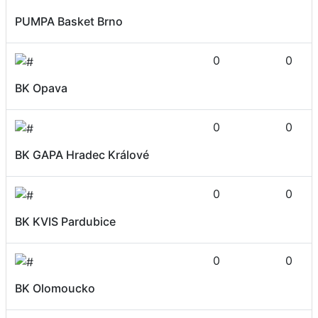
PUMPA Basket Brno
0
0
BK Opava
0
0
BK GAPA Hradec Králové
0
0
BK KVIS Pardubice
0
0
BK Olomoucko