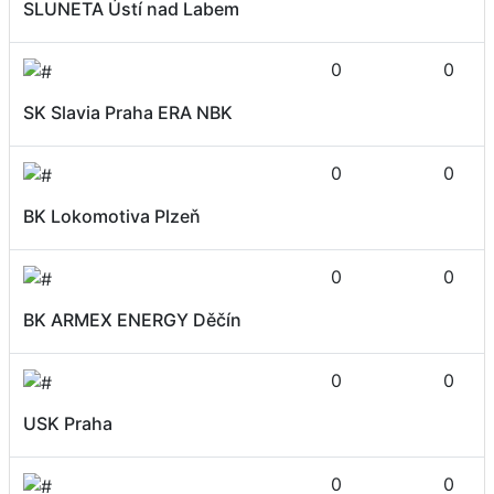
SLUNETA Ústí nad Labem
0
0
SK Slavia Praha ERA NBK
0
0
BK Lokomotiva Plzeň
0
0
BK ARMEX ENERGY Děčín
0
0
USK Praha
0
0