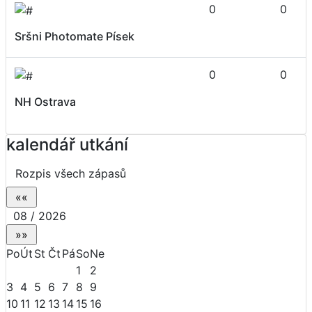
0
0
Sršni Photomate Písek
0
0
NH Ostrava
kalendář utkání
Rozpis všech zápasů
08 / 2026
Po
Út
St
Čt
Pá
So
Ne
1
2
3
4
5
6
7
8
9
10
11
12
13
14
15
16