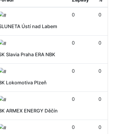
0
0
SLUNETA Ústí nad Labem
0
0
SK Slavia Praha ERA NBK
0
0
BK Lokomotiva Plzeň
0
0
BK ARMEX ENERGY Děčín
0
0