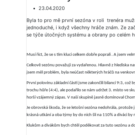
23.04.2020
Byla to pro mě první sezóna v roli trenéra muž
jednoduché, i když všechny hráče znám. Ze zač
se týče útočných systému a obrany po celém hři
Musí říct, že se s tím kluci celkem dobře poprali . A jsem ve
Celkově sezónu považuji za vydařenou. Hlavně z hlediska nas
jsem měl problém, byla neúčast některých hráčů na venkovn
První polovinu základní části jsme zakončili bilancí 9:3, co
trochu hůře (4:4), ale podařilo se nám udržet 3. místo ve sk
horší vzájemný zápas. V naší skupině jasně dominoval Chomu
Je obrovská škoda, že se letošní sezóna nedohrála, protože j
krásná utkání a oba týmy by do nich šli na 110% a diváci by 
Klukům a divákům bych chtěl poděkovat za tuto sezónu a do