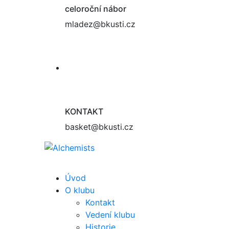
celoroční nábor
mladez@bkusti.cz
KONTAKT
basket@bkusti.cz
Úvod
O klubu
Kontakt
Vedení klubu
Historie