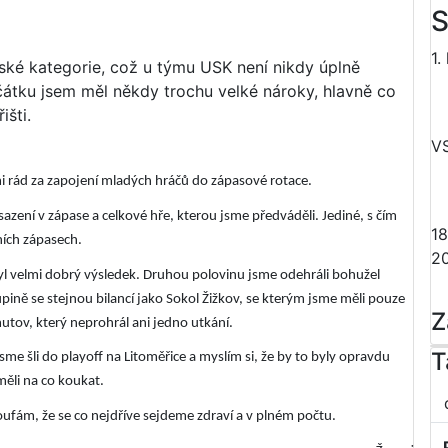
S
1.
ské kategorie, což u týmu USK není nikdy úplně
átku jsem měl někdy trochu velké nároky, hlavně co
šti.
V
lmi rád za zapojení mladých hráčů do zápasové rotace.
azení v zápase a celkové hře, kterou jsme předváděli. Jediné, s čím
18
ích zápasech.
2
ž byl velmi dobrý výsledek. Druhou polovinu jsme odehráli bohužel
upině se stejnou bilancí jako Sokol Žižkov, se kterým jsme měli pouze
Z
tov, který neprohrál ani jedno utkání.
T
sme šli do playoff na Litoměřice a myslím si, že by to byly opravdu
měli na co koukat.
ufám, že se co nejdříve sejdeme zdraví a v plném počtu.