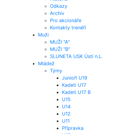
Odkazy
Archív
Pro akcionáře
Kontakty trenéři
Muži
MUŽI "A"
MUŽI "B"
SLUNETA USK Ústí n.L.
Mládež
Týmy
Junioři U19
Kadeti U17
Kadeti U17 B
U15
U14
U12
U11
Přípravka