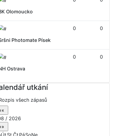
BK Olomoucko
0
0
Sršni Photomate Písek
0
0
NH Ostrava
alendář utkání
Rozpis všech zápasů
8 / 2026
o
Út
St
Čt
Pá
So
Ne