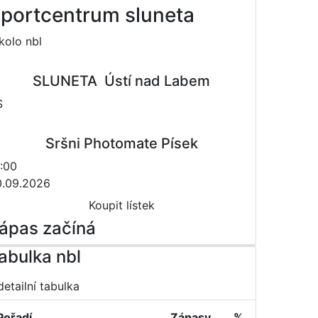
portcentrum sluneta
 kolo nbl
SLUNETA  Ústí nad Labem
S
Sršni Photomate Písek
:00
0.09.2026
Koupit lístek
ápas začíná
abulka nbl
detailní tabulka
Pořadí
Zápasy
%