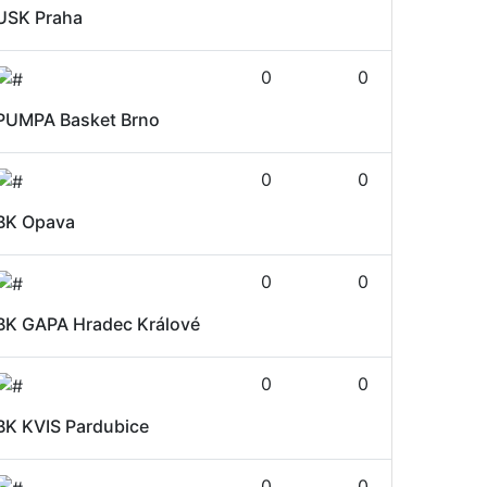
USK Praha
0
0
PUMPA Basket Brno
0
0
BK Opava
0
0
BK GAPA Hradec Králové
0
0
BK KVIS Pardubice
0
0