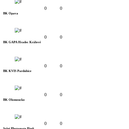
0
0
BK Opava
0
0
BK GAPA Hradec Králové
0
0
BK KVIS Pardubice
0
0
BK Olomoucko
0
0
Sršni Photomate Písek