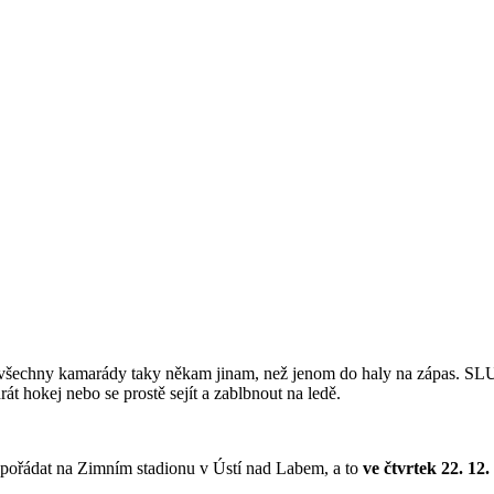
iče a všechny kamarády taky někam jinam, než jenom do haly na zápa
át hokej nebo se prostě sejít a zablbnout na ledě.
i pořádat na Zimním stadionu v Ústí nad Labem, a to
ve čtvrtek 22. 12.