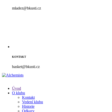
mladez@bkusti.cz
KONTAKT
basket@bkusti.cz
Úvod
O klubu
Kontakt
Vedení klubu
Historie
Odkazy