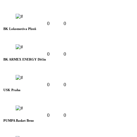
0
0
BK Lokomotiva Plzeň
0
0
BK ARMEX ENERGY Děčín
0
0
USK Praha
0
0
PUMPA Basket Brno