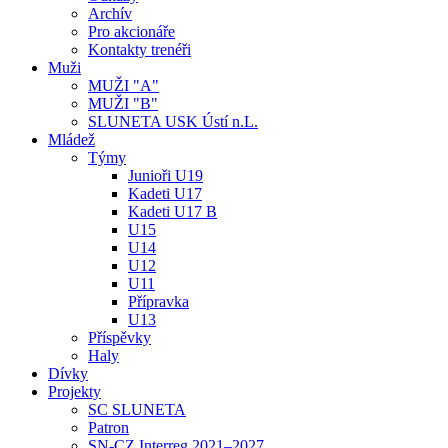
Archív
Pro akcionáře
Kontakty trenéři
Muži
MUŽI "A"
MUŽI "B"
SLUNETA USK Ústí n.L.
Mládež
Týmy
Junioři U19
Kadeti U17
Kadeti U17 B
U15
U14
U12
U11
Přípravka
U13
Příspěvky
Haly
Dívky
Projekty
SC SLUNETA
Patron
SN-CZ Interreg 2021–2027