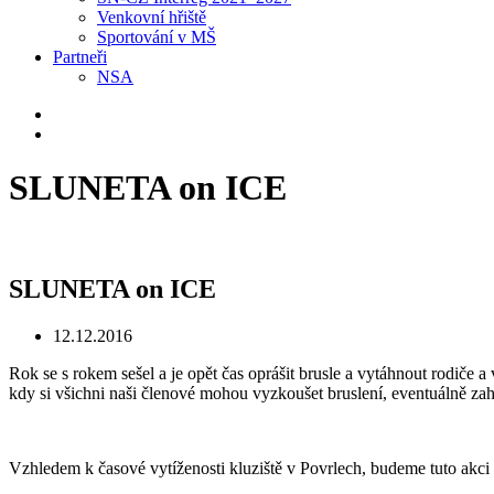
Venkovní hřiště
Sportování v MŠ
Partneři
NSA
SLUNETA on ICE
SLUNETA on ICE
12.12.2016
Rok se s rokem sešel a je opět čas oprášit brusle a vytáhnout rod
kdy si všichni naši členové mohou vyzkoušet bruslení, eventuálně zahr
Vzhledem k časové vytíženosti kluziště v Povrlech, budeme tuto akc