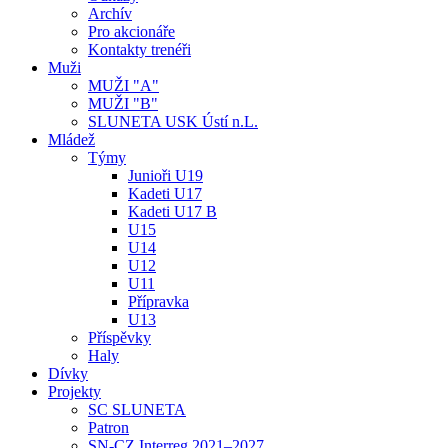
Archív
Pro akcionáře
Kontakty trenéři
Muži
MUŽI "A"
MUŽI "B"
SLUNETA USK Ústí n.L.
Mládež
Týmy
Junioři U19
Kadeti U17
Kadeti U17 B
U15
U14
U12
U11
Přípravka
U13
Příspěvky
Haly
Dívky
Projekty
SC SLUNETA
Patron
SN-CZ Interreg 2021–2027