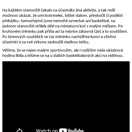
Na každém stanovišti čekala na účastníky jiná aktivita, a tak měli
možnost ukázat, že umí kotrmelec, běžet slalom, přeskočit či podlézt
překážku. Samozřejmě jsme nemohli vynechat ani basketbal, na
jednom stanovišti střílely děti na miniaturní koš s malým míčkem. Po
kruhovém tréninku pak přišla asi ta nejvíce zábavná část a to soutěžení.
Po týmových soutěžích se čas tréninku nachýlil ke konci a všichni
účastníci si za své výkony zasloužili sladkou tečku.
Věříme, že se nejen malým sportovcům, ale i rodičům naše ukázková
hodina líbila a těšíme se na u dalších basketbalových akcí na viděnou.