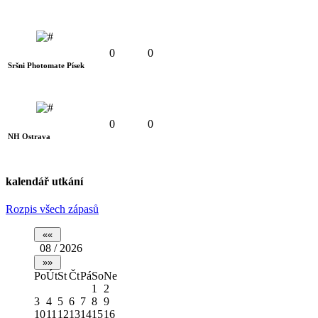
0
0
Sršni Photomate Písek
0
0
NH Ostrava
kalendář utkání
Rozpis všech zápasů
08 / 2026
Po
Út
St
Čt
Pá
So
Ne
1
2
3
4
5
6
7
8
9
10
11
12
13
14
15
16