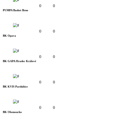
0
0
PUMPA Basket Brno
0
0
BK Opava
0
0
BK GAPA Hradec Králové
0
0
BK KVIS Pardubice
0
0
BK Olomoucko