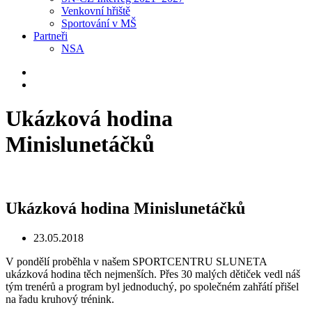
Venkovní hřiště
Sportování v MŠ
Partneři
NSA
Ukázková hodina
Minislunetáčků
Ukázková hodina Minislunetáčků
23.05.2018
V pondělí proběhla v našem SPORTCENTRU SLUNETA
ukázková hodina těch nejmenších. Přes 30 malých dětiček vedl náš
tým trenérů a program byl jednoduchý, po společném zahřátí přišel
na řadu kruhový trénink.