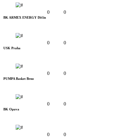
0
0
BK ARMEX ENERGY Děčín
0
0
USK Praha
0
0
PUMPA Basket Brno
0
0
BK Opava
0
0