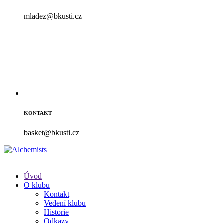
mladez@bkusti.cz
KONTAKT
basket@bkusti.cz
Úvod
O klubu
Kontakt
Vedení klubu
Historie
Odkazy