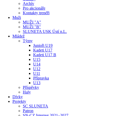
Archív
Pro akcionáře
Kontakty trenéři
Muži
MUŽI "A"
MUŽI "B"
SLUNETA USK Ústí n.L.
Mládež
Týmy
Junioři U19
Kadeti U17
Kadeti U17 B
U15
U14
U12
U11
Přípravka
U13
Příspěvky
Haly
Dívky
Projekty
SC SLUNETA
Patron
SN-CZ Interreg 2021–2027