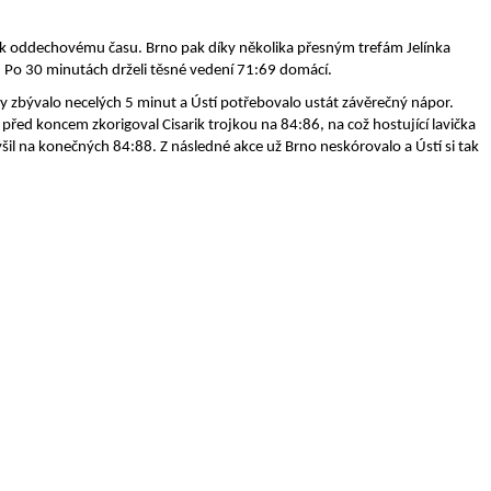
a k oddechovému času. Brno pak díky několika přesným trefám Jelínka
. Po 30 minutách drželi těsné vedení 71:69 domácí.
by zbývalo necelých 5 minut a Ústí potřebovalo ustát závěrečný nápor.
 před koncem zkorigoval Cisarik trojkou na 84:86, na což hostující lavička
l na konečných 84:88. Z následné akce už Brno neskórovalo a Ústí si tak