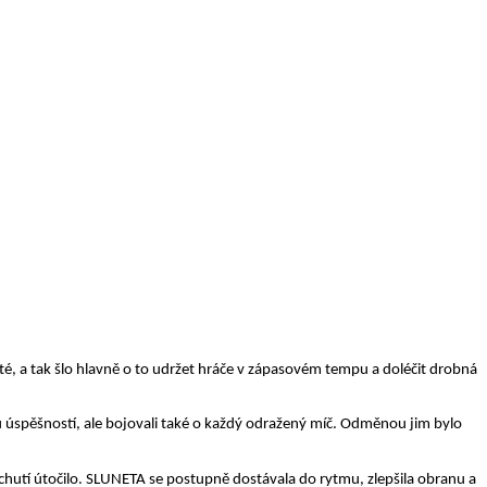
isté, a tak šlo hlavně o to udržet hráče v zápasovém tempu a doléčit drobná
 úspěšností, ale bojovali také o každý odražený míč. Odměnou jim bylo
 chutí útočilo. SLUNETA se postupně dostávala do rytmu, zlepšila obranu a