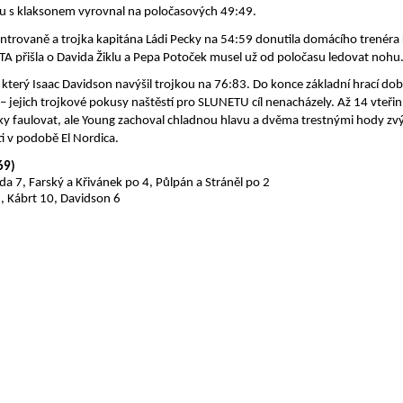
kou s klaksonem vyrovnal na poločasových 49:49.
centrovaně a trojka kapitána Ládi Pecky na 54:59 donutila domácího trenér
TA přišla o Davida Žiklu a Pepa Potoček musel už od poločasu ledovat nohu
který Isaac Davidson navýšil trojkou na 76:83. Do konce základní hrací do
a – jejich trojkové pokusy naštěstí pro SLUNETU cíl nenacházely. Až 14 vteřin
faulovat, ale Young zachoval chladnou hlavu a dvěma trestnými hody zvýši
i v podobě El Nordica.
69)
oda 7, Farský a Křivánek po 4, Půlpán a Stráněl po 2
, Kábrt 10, Davidson 6