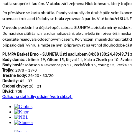
nutila soupeře k faulům. V útoku zářil zejména Nick Johnson, který troj
Po přestávce se karta obrátila. Pandy vstoupily do druhé půle velmi kon
srovnalo krok a od té doby se hrála vyrovnaná partie. V té bohužel SLUNE
V úvodu posledního dějství opět zabrala SLUNETA a získala mírný náskok, 
Domácí sice cítili šanci na zdramatizování, ale chyběla jim přesnější mušk
okamžitě reagovala oddechovým časem. Po vhození museli domácí takticky 
připsalo další výhru a může se nyní připravovat na vrchol dlouhodobé část
PUMPA Basket Brno – SLUNETA Ústí nad Labem 84:88 (30:24,49:49,71:
Body domácí:
Jelínek 19, Olison 15, Kejval 11, Kalu a Cisarik po 10, Svob
Body hosté:
Johnson a Lawrence po 17, Pecháček 15, Young 12, Pecka 11
Trojky:
29/8 – 19/8
Trestné hody:
26/20 - 33/20
Doskoky:
42 - 37
Osobní chyby:
28 - 21
Diváci:
708
Odkaz na statistiky utkání (web cbf.cz).