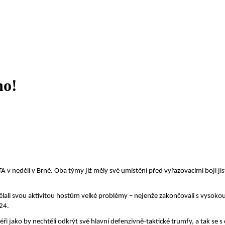
no!
TA v neděli v Brně. Oba týmy již měly své umístění před vyřazovacími boji j
ali svou aktivitou hostům velké problémy – nejenže zakončovali s vysokou
24.
 jako by nechtěli odkrýt své hlavní defenzivně-taktické trumfy, a tak se s