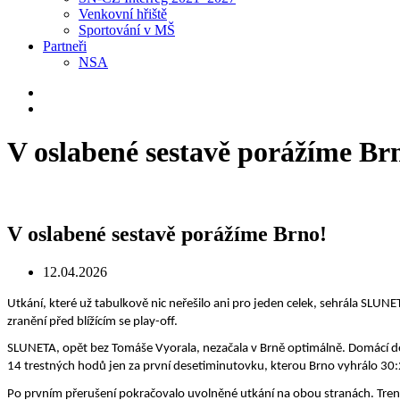
Venkovní hřiště
Sportování v MŠ
Partneři
NSA
V oslabené sestavě porážíme Br
V oslabené sestavě porážíme Brno!
12.04.2026
Utkání, které už tabulkově nic neřešilo ani pro jeden celek, sehrála SLUNE
zranění před blížícím se play-off.
SLUNETA, opět bez Tomáše Vyorala, nezačala v Brně optimálně. Domácí děl
14 trestných hodů jen za první desetiminutovku, kterou Brno vyhrálo 30:
Po prvním přerušení pokračovalo uvolněné utkání na obou stranách. Trenéři