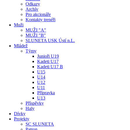
Odkazy
Archív
Pro akcionáře
Kontakty trenéři
Muži
MUŽI "A"
MUŽI "B"
SLUNETA USK Ústí n.L.
Mládež
Týmy
Junioři U19
Kadeti U17
Kadeti U17 B
U15
U14
U12
U11
Přípravka
U13
Příspěvky
Haly
Dívky
Projekty
SC SLUNETA
Patron