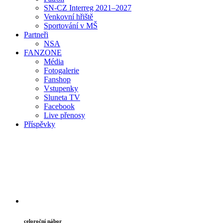
SN-CZ Interreg 2021–2027
Venkovní hřiště
Sportování v MŠ
Partneři
NSA
FAN
ZONE
Média
Fotogalerie
Fanshop
Vstupenky
Sluneta TV
Facebook
Live přenosy
Příspěvky
celoroční nábor