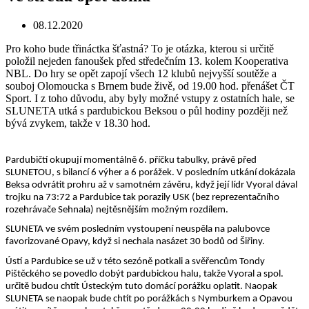
08.12.2020
Pro koho bude třináctka šťastná? To je otázka, kterou si určitě
položil nejeden fanoušek před středečním 13. kolem Kooperativa
NBL. Do hry se opět zapojí všech 12 klubů nejvyšší soutěže a
souboj Olomoucka s Brnem bude živě, od 19.00 hod. přenášet ČT
Sport. I z toho důvodu, aby byly možné vstupy z ostatních hale, se
SLUNETA utká s pardubickou Beksou o půl hodiny později než
bývá zvykem, takže v 18.30 hod.
Pardubičtí okupují momentálně 6. příčku tabulky, právě před
SLUNETOU, s bilancí 6 výher a 6 porážek. V posledním utkání dokázala
Beksa odvrátit prohru až v samotném závěru, když její lídr Vyoral dával
trojku na 73:72 a Pardubice tak porazily USK (bez reprezentačního
rozehrávače Sehnala) nejtěsnějším možným rozdílem.
SLUNETA ve svém posledním vystoupení neuspěla na palubovce
favorizované Opavy, když si nechala nasázet 30 bodů od Šiřiny.
Ústí a Pardubice se už v této sezóně potkali a svěřencům Tondy
Pištěckého se povedlo dobýt pardubickou halu, takže Vyoral a spol.
určitě budou chtít Ústeckým tuto domácí porážku oplatit. Naopak
SLUNETA se naopak bude chtít po porážkách s Nymburkem a Opavou