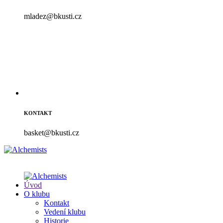
mladez@bkusti.cz
KONTAKT
basket@bkusti.cz
Úvod
O klubu
Kontakt
Vedení klubu
Historie