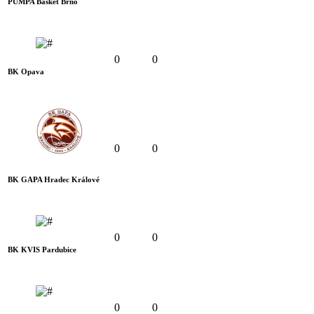
PUMPA Basket Brno
0
0
BK Opava
0
0
BK GAPA Hradec Králové
0
0
BK KVIS Pardubice
0
0