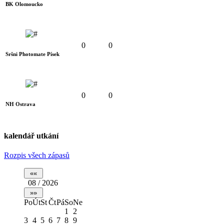
BK Olomoucko
0
0
Sršni Photomate Písek
0
0
NH Ostrava
kalendář utkání
Rozpis všech zápasů
08 / 2026
Po
Út
St
Čt
Pá
So
Ne
1
2
3
4
5
6
7
8
9