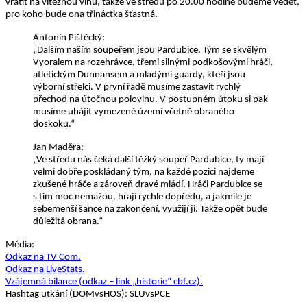
vrátit na vítěznou vlnu, takže ve středu po 20.00 hodině budeme vědět,
pro koho bude ona třináctka šťastná.
Antonín Pištěcký:
„Dalším naším soupeřem jsou Pardubice. Tým se skvělým
Vyoralem na rozehrávce, třemi silnými podkošovými hráči,
atletickým Dunnansem a mladými guardy, kteří jsou
výborní střelci. V první řadě musíme zastavit rychlý
přechod na útočnou polovinu. V postupném útoku si pak
musíme uhájit vymezené území včetně obraného
doskoku.“
Jan Maděra:
„Ve středu nás čeká další těžký soupeř Pardubice, ty mají
velmi dobře poskládaný tým, na každé pozici najdeme
zkušené hráče a zároveň dravé mládí. Hráči Pardubice se
s tím moc nemažou, hrají rychle dopředu, a jakmile je
sebemenší šance na zakončení, využijí ji. Takže opět bude
důležitá obrana.“
Média:
Odkaz na TV Com.
Odkaz na LiveStats.
Vzájemná bilance (odkaz – link „historie“ cbf.cz).
Hashtag utkání (DOMvsHOS): SLUvsPCE