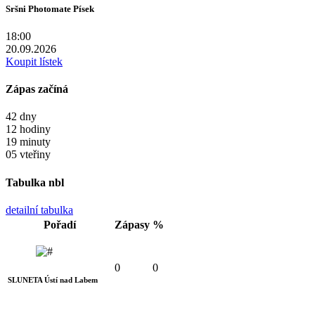
Sršni Photomate Písek
18:00
20.09.2026
Koupit lístek
Zápas začíná
42
dny
12
hodiny
19
minuty
04
vteřiny
Tabulka nbl
detailní tabulka
Pořadí
Zápasy
%
0
0
SLUNETA Ústí nad Labem