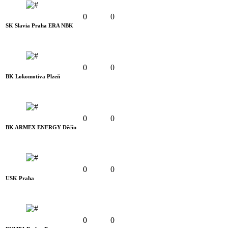
0
0
SK Slavia Praha ERA NBK
0
0
BK Lokomotiva Plzeň
0
0
BK ARMEX ENERGY Děčín
0
0
USK Praha
0
0