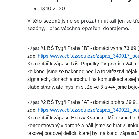
13.10.2020
V této sezóně jsme se prozatím utkali jen se tř
sezóny, i přes všechna opatření dohrajeme.
Zápas
#1 BŠ Tygři Praha "B" - domácí výhra 73:69 (s
zde:
https://www.cbf.cz/souteze/zapas_340017_so
Komentář k zápasu Ríši Popelky: "V prvních 2/4 mi 
ke konci jsme se nakonec hecli a to vítězství nějak
signálech, clonách a trochu i na komunikaci a ste
slabé strany, ale myslím si, že ve 3 a 4/4 jsme bojov
Zápas
#2 BŠ Tygři Praha "A" - domácí prohra 39:91 (
zde:
https://www.cbf.cz/souteze/zapas_340021_so
Komentář k zápasu Honzy Kvapila: "Měli jsme lip do
koncentrovaný v obraně a báli jsme se hrát v útoku 
takovej bodovej deficit, kterej byl na konci zápasu."