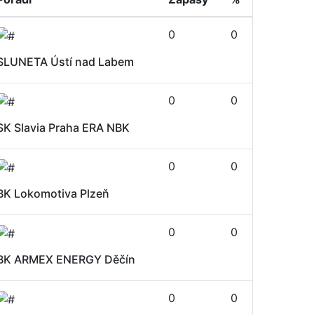
0
0
SLUNETA Ústí nad Labem
0
0
SK Slavia Praha ERA NBK
0
0
BK Lokomotiva Plzeň
0
0
BK ARMEX ENERGY Děčín
0
0