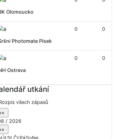
BK Olomoucko
0
0
Sršni Photomate Písek
0
0
NH Ostrava
alendář utkání
Rozpis všech zápasů
8 / 2026
o
Út
St
Čt
Pá
So
Ne