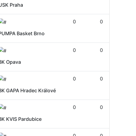
USK Praha
0
0
PUMPA Basket Brno
0
0
BK Opava
0
0
BK GAPA Hradec Králové
0
0
BK KVIS Pardubice
0
0