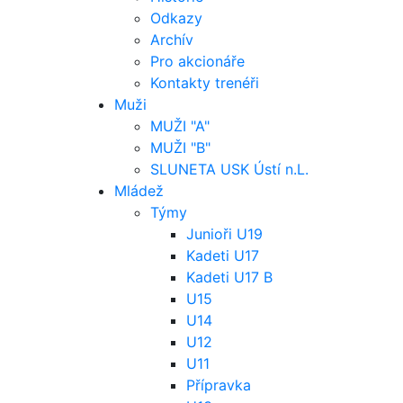
Odkazy
Archív
Pro akcionáře
Kontakty trenéři
Muži
MUŽI "A"
MUŽI "B"
SLUNETA USK Ústí n.L.
Mládež
Týmy
Junioři U19
Kadeti U17
Kadeti U17 B
U15
U14
U12
U11
Přípravka