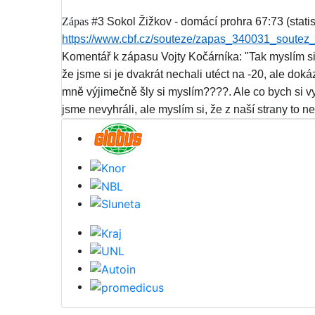
Zápas
#3 Sokol Žižkov - domácí prohra 67:73 (statis
https://www.cbf.cz/souteze/zapas_340031_soutez
Komentář k zápasu Vojty Kočárníka: "Tak myslím si
že jsme si je dvakrát nechali utéct na -20, ale doká
mně výjimečně šly si myslím
????
. Ale co bych si v
jsme nevyhráli, ale myslím si, že z naší strany to 