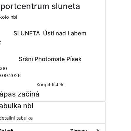
portcentrum sluneta
 kolo nbl
SLUNETA  Ústí nad Labem
S
Sršni Photomate Písek
:00
0.09.2026
Koupit lístek
ápas začíná
abulka nbl
detailní tabulka
Pořadí
Zápasy
%