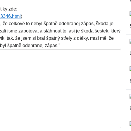
tiky zde:
_3346.html
)
, že celkově to nebyl špatně odehranej zápas, škoda je,
zali jsme zabojovat a stáhnout to, asi je škoda šestek, který
ytkl tak, že jsem si bral špatný střely z dálky, mrzí mě, že
nebyl špatně odehranej zápas."