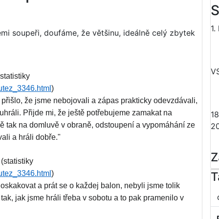
S
1.
emi soupeři, doufáme, že většinu, ideálně celý zbytek
V
tatistiky
utez_3346.html
)
přišlo, že jsme nebojovali a zápas prakticky odevzdávali,
 uhráli. Přijde mi, že ještě potřebujeme zamakat na
18
jně tak na domluvě v obraně, odstoupení a vypomáhání ze
2
ali a hráli dobře."
Z
statistiky
utez_3346.html
)
T
skakovat a prát se o každej balon, nebyli jsme tolik
tak, jak jsme hráli třeba v sobotu a to pak pramenilo v