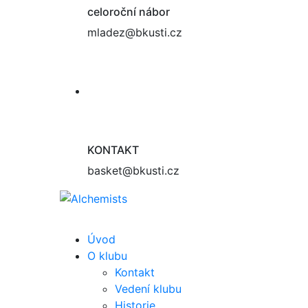
celoroční nábor
mladez@bkusti.cz
KONTAKT
basket@bkusti.cz
Úvod
O klubu
Kontakt
Vedení klubu
Historie