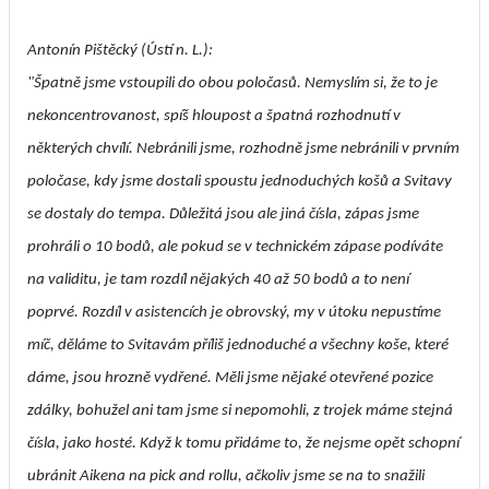
Antonín Pištěcký (Ústí n. L.):
"Špatně jsme vstoupili do obou poločasů. Nemyslím si, že to je
nekoncentrovanost, spíš hloupost a špatná rozhodnutí v
některých chvílí. Nebránili jsme, rozhodně jsme nebránili v prvním
poločase, kdy jsme dostali spoustu jednoduchých košů a Svitavy
se dostaly do tempa. Důležitá jsou ale jiná čísla, zápas jsme
prohráli o 10 bodů, ale pokud se v technickém zápase podíváte
na validitu, je tam rozdíl nějakých 40 až 50 bodů a to není
poprvé. Rozdíl v asistencích je obrovský, my v útoku nepustíme
míč, děláme to Svitavám příliš jednoduché a všechny koše, které
dáme, jsou hrozně vydřené. Měli jsme nějaké otevřené pozice
zdálky, bohužel ani tam jsme si nepomohli, z trojek máme stejná
čísla, jako hosté. Když k tomu přidáme to, že nejsme opět schopní
ubránit Aikena na pick and rollu, ačkoliv jsme se na to snažili