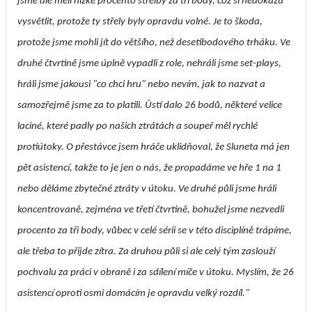
jsme ale měli nízké procento střelby za tři body, což si nedokážu
vysvětlit, protože ty střely byly opravdu volné. Je to škoda,
protože jsme mohli jít do většího, než desetibodového trháku. Ve
druhé čtvrtině jsme úplně vypadli z role, nehráli jsme set-plays,
hráli jsme jakousi "co chci hru" nebo nevím, jak to nazvat a
samozřejmě jsme za to platili. Ústí dalo 26 bodů, některé velice
laciné, které padly po našich ztrátách a soupeř měl rychlé
protiútoky. O přestávce jsem hráče uklidňoval, že Sluneta má jen
pět asistencí, takže to je jen o nás, že propadáme ve hře 1 na 1
nebo děláme zbytečné ztráty v útoku. Ve druhé půli jsme hráli
koncentrovaně, zejména ve třetí čtvrtině, bohužel jsme nezvedli
procento za tři body, vůbec v celé sérii se v této disciplíně trápíme,
ale třeba to přijde zítra. Za druhou půli si ale celý tým zaslouží
pochvalu za práci v obraně i za sdílení míče v útoku. Myslím, že 26
asistencí oproti osmi domácím je opravdu velký rozdíl."