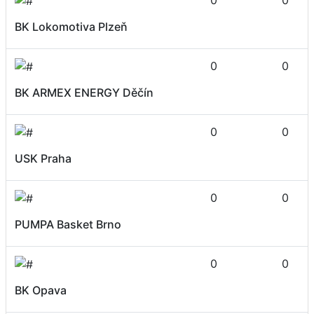
BK Lokomotiva Plzeň
0
0
BK ARMEX ENERGY Děčín
0
0
USK Praha
0
0
PUMPA Basket Brno
0
0
BK Opava