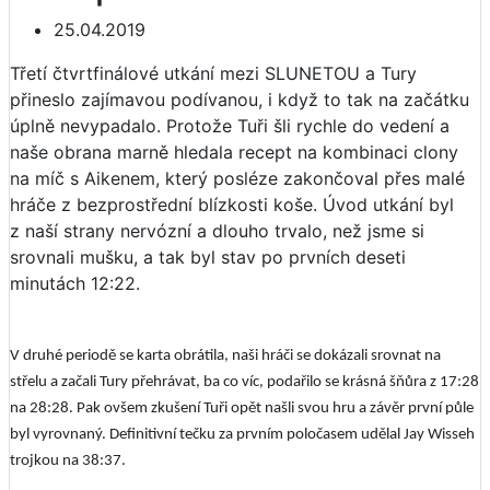
25.04.2019
Třetí čtvrtfinálové utkání mezi SLUNETOU a Tury
přineslo zajímavou podívanou, i když to tak na začátku
úplně nevypadalo. Protože Tuři šli rychle do vedení a
naše obrana marně hledala recept na kombinaci clony
na míč s Aikenem, který posléze zakončoval přes malé
hráče z bezprostřední blízkosti koše. Úvod utkání byl
z naší strany nervózní a dlouho trvalo, než jsme si
srovnali mušku, a tak byl stav po prvních deseti
minutách 12:22.
V druhé periodě se karta obrátila, naši hráči se dokázali srovnat na
střelu a začali Tury přehrávat, ba co víc, podařilo se krásná šňůra z 17:28
na 28:28. Pak ovšem zkušení Tuři opět našli svou hru a závěr první půle
byl vyrovnaný. Definitivní tečku za prvním poločasem udělal Jay Wisseh
trojkou na 38:37.