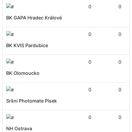
0
0
BK GAPA Hradec Králové
0
0
BK KVIS Pardubice
0
0
BK Olomoucko
0
0
Sršni Photomate Písek
0
0
NH Ostrava