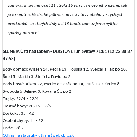
zaměřit, a ten má opět 11 střel z 15 jen z vymezeného území, tak
je to špatné. Ve druhé půli nás navíc Svitavy uběhaly z rychlých
protiútoků, ze kterých daly asi 15 bodů, tam už jsme byli jen
sparing partner.“
SLUNETA Ústí nad Labem - DEKSTONE Tuři Svitavy 71:81 (12:22 38:37
49:58)
Body domácí: Wisseh 14, Pecka 13, Houška 12, Svejcar a Fait po 10,
Šmíd 5, Martin 3, Šteffel a David po 2
Body hosté: Aiken 22, Marko a Slezák po 14, Puršl 10, O´Brien 8,
Svoboda 6, Jelínek 3, Kovář a Číž po 2
Trojky: 22/4 – 22/4
Trestné hody: 20/15 – 9/5
Doskoky: 35 - 42
Osobní chyby: 14 - 22
Diváci: 785
Odkaz na statistiky utkání (web cbf.cz).