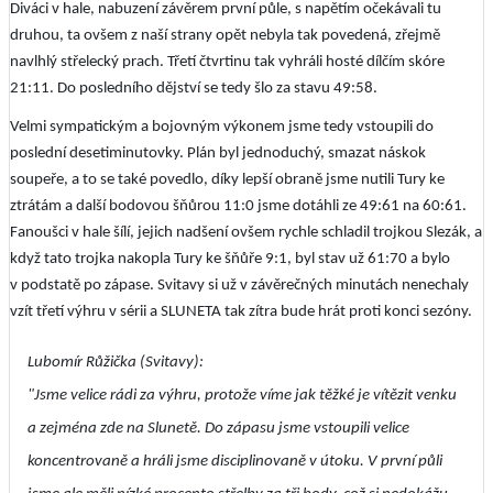
Diváci v hale, nabuzení závěrem první půle, s napětím očekávali tu
druhou, ta ovšem z naší strany opět nebyla tak povedená, zřejmě
navlhlý střelecký prach. Třetí čtvrtinu tak vyhráli hosté dílčím skóre
21:11. Do posledního dějství se tedy šlo za stavu 49:58.
Velmi sympatickým a bojovným výkonem jsme tedy vstoupili do
poslední desetiminutovky. Plán byl jednoduchý, smazat náskok
soupeře, a to se také povedlo, díky lepší obraně jsme nutili Tury ke
ztrátám a další bodovou šňůrou 11:0 jsme dotáhli ze 49:61 na 60:61.
Fanoušci v hale šílí, jejich nadšení ovšem rychle schladil trojkou Slezák, a
když tato trojka nakopla Tury ke šňůře 9:1, byl stav už 61:70 a bylo
v podstatě po zápase. Svitavy si už v závěrečných minutách nenechaly
vzít třetí výhru v sérii a SLUNETA tak zítra bude hrát proti konci sezóny.
Lubomír Růžička (Svitavy):
"Jsme velice rádi za výhru, protože víme jak těžké je vítězit venku
a zejména zde na Slunetě. Do zápasu jsme vstoupili velice
koncentrovaně a hráli jsme disciplinovaně v útoku. V první půli