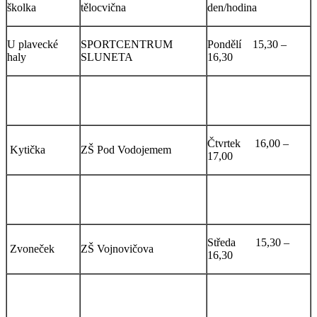
školka
tělocvična
den/hodina
U plavecké
SPORTCENTRUM
Pondělí 15,30 –
haly
SLUNETA
16,30
Úterý 16,00 –
Pohádka
ZŠ Palachova
17,00
Čtvrtek 16,00 –
Kytička
ZŠ Pod Vodojemem
17,00
Čtvrtek 16,00 –
Sluníčko
ZŠ Pod Vodojemem
17,00
Středa 15,30 –
Zvoneček
ZŠ Vojnovičova
16,30
Úterý 15,30 –
Větrná
ZŠ Mírová
16,30