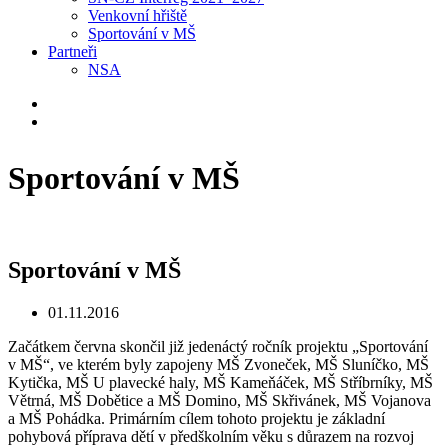
Venkovní hřiště
Sportování v MŠ
Partneři
NSA
Sportování v MŠ
Sportování v MŠ
01.11.2016
Začátkem června skončil již jedenáctý ročník projektu „Sportování
v MŠ“, ve kterém byly zapojeny MŠ Zvoneček, MŠ Sluníčko, MŠ
Kytička, MŠ U plavecké haly, MŠ Kameňáček, MŠ Stříbrníky, MŠ
Větrná, MŠ Dobětice a MŠ Domino, MŠ Skřivánek, MŠ Vojanova
a MŠ Pohádka. Primárním cílem tohoto projektu je základní
pohybová příprava dětí v předškolním věku s důrazem na rozvoj