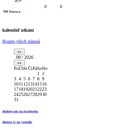
0
0
NH Ostrava
kalendář utkání
Rozpis všech zápasů
08 / 2026
Po
Út
St
Čt
Pá
So
Ne
1
2
3
4
5
6
7
8
9
10
11
12
13
14
15
16
17
18
19
20
21
22
23
24
25
26
27
28
29
30
31
sledujte nás na facebooku
sluneta tv na youtube