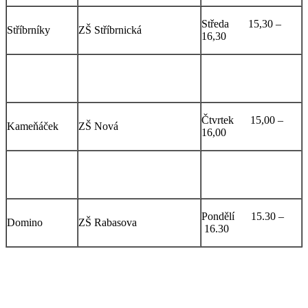
Středa 15,30 –
Stříbrníky
ZŠ Stříbrnická
16,30
Pondělí 15,30 –
Dobětice
ZŠ Rabasova
16,30
Čtvrtek 15,00 –
Kameňáček
ZŠ Nová
16,00
Pondělí 15,30 -
Skřivánek
ZŠ El. Krásnohorské
16,30
Pondělí 15.30 –
Domino
ZŠ Rabasova
16.30