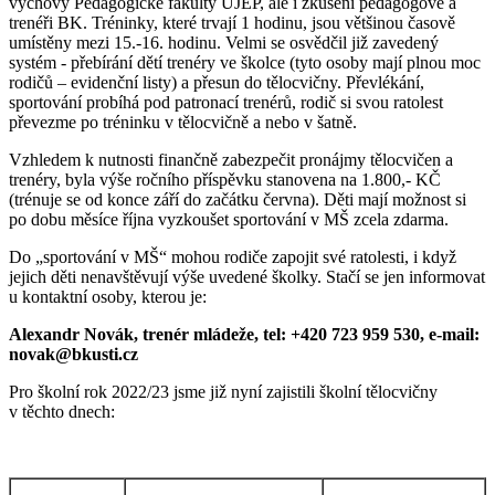
výchovy Pedagogické fakulty UJEP, ale i zkušení pedagogové a
trenéři BK. Tréninky, které trvají 1 hodinu, jsou většinou časově
umístěny mezi 15.-16. hodinu. Velmi se osvědčil již zavedený
systém - přebírání dětí trenéry ve školce (tyto osoby mají plnou moc
rodičů – evidenční listy) a přesun do tělocvičny. Převlékání,
sportování probíhá pod patronací trenérů, rodič si svou ratolest
převezme po tréninku v tělocvičně a nebo v šatně.
Vzhledem k nutnosti finančně zabezpečit pronájmy tělocvičen a
trenéry, byla výše ročního příspěvku stanovena na 1.800,- KČ
(trénuje se od konce září do začátku června). Děti mají možnost si
po dobu měsíce října vyzkoušet sportování v MŠ zcela zdarma.
Do „sportování v MŠ“ mohou rodiče zapojit své ratolesti, i když
jejich děti nenavštěvují výše uvedené školky. Stačí se jen informovat
u kontaktní osoby, kterou je:
Alexandr Novák, trenér mládeže, tel: +420 723 959 530, e-mail:
novak@bkusti.cz
Pro školní rok 2022/23 jsme již nyní zajistili školní tělocvičny
v těchto dnech: