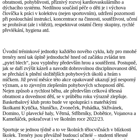
obratnosti, pohyblivosti, příznivý rozvoj kardiovaskulárního a
dýchacího systému. Nedílnou součástí péče o děti je i výchova
človíčka k práci v kolektivu (nejen sportovním), udržení pozornosti
při poslouchání instrukcí, koncentrace na činnosti, soutěživost, učení
se prohrávat (ale i vítězit), respektovat ostatní členy skupiny, rychlé
převlékání, hygiena atd.
Úvodní tréninkové jednotky každého nového cyklu, kdy pro mnohé
trenéry není tak úplně jednoduché hned od začátku zvládat ten
„pytel blech“, jsou vyplněny především hrou a soutěžemi. Postupně,
jak se daří zvýšit kázeň a navodit dobrovolnou disciplinovanost dětí,
se přechází k plnění složitějších pohybových úkolů a hrám s
míčkem. Již první měsíce této akce opakovaně ukazují její nesporný
význam, a to zjevným zlepšením pohybových schopností dětí.
Nejen způsob a rychlost běhu, ale především celková tělesná
obratnost a dovednost dětí, se v průběhu roku výrazně zlepšuje.
Basketbalový klub proto bude ve spolupráci s mateřskými
školkami Kytička, Sluníčko, Zvoneček, Pohádka, Skřivánek,
Domino, U plavecké haly, Větrná, Stříbrníky, Dobětice, Vojanova a
Kameňáček, pokračovat i ve školním roce 2022/23.
Sportuje se jednou týdně a to ve školních tělocvičnách v blízkosti
školek. Trenéry jsou převážně budoucí učitelé – studenti tělesné