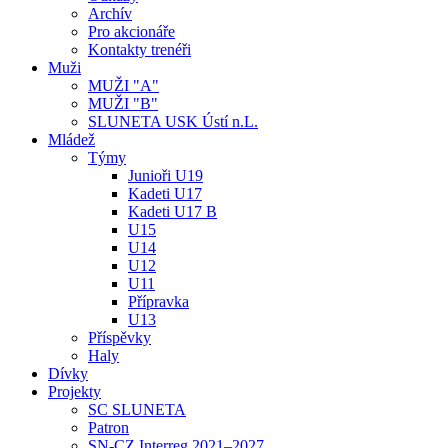
Archív
Pro akcionáře
Kontakty trenéři
Muži
MUŽI "A"
MUŽI "B"
SLUNETA USK Ústí n.L.
Mládež
Týmy
Junioři U19
Kadeti U17
Kadeti U17 B
U15
U14
U12
U11
Přípravka
U13
Příspěvky
Haly
Dívky
Projekty
SC SLUNETA
Patron
SN-CZ Interreg 2021–2027