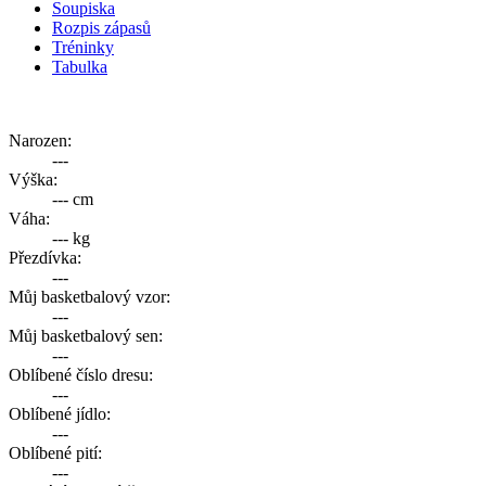
Soupiska
Rozpis zápasů
Tréninky
Tabulka
Narozen:
---
Výška:
--- cm
Váha:
--- kg
Přezdívka:
---
Můj basketbalový vzor:
---
Můj basketbalový sen:
---
Oblíbené číslo dresu:
---
Oblíbené jídlo:
---
Oblíbené pití:
---