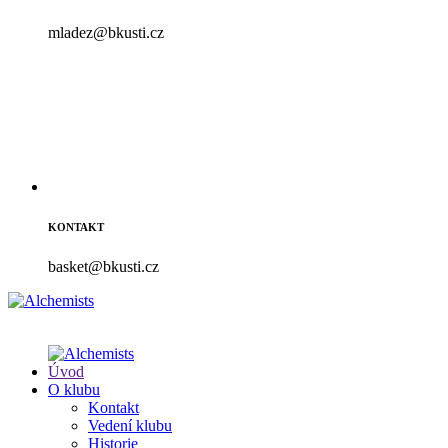
mladez@bkusti.cz
KONTAKT
basket@bkusti.cz
Úvod
O klubu
Kontakt
Vedení klubu
Historie