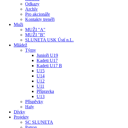
Odkazy
Archív
Pro akcionáře
Kontakty trenéři
Muži
MUŽI "A"
MUŽI "B"
SLUNETA USK Ústí n.L.
Mládež
Týmy
Junioři U19
Kadeti U17
Kadeti U17 B
U15
U14
U12
U11
Přípravka
U13
Příspěvky
Haly
Dívky
Projekty
SC SLUNETA
Patron