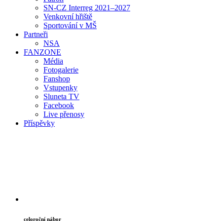
SN-CZ Interreg 2021–2027
Venkovní hřiště
Sportování v MŠ
Partneři
NSA
FAN
ZONE
Média
Fotogalerie
Fanshop
Vstupenky
Sluneta TV
Facebook
Live přenosy
Příspěvky
celoroční nábor