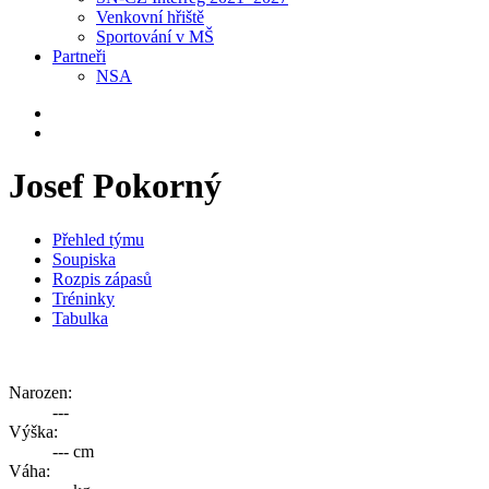
Venkovní hřiště
Sportování v MŠ
Partneři
NSA
Josef Pokorný
Přehled týmu
Soupiska
Rozpis zápasů
Tréninky
Tabulka
Narozen:
---
Výška:
--- cm
Váha: