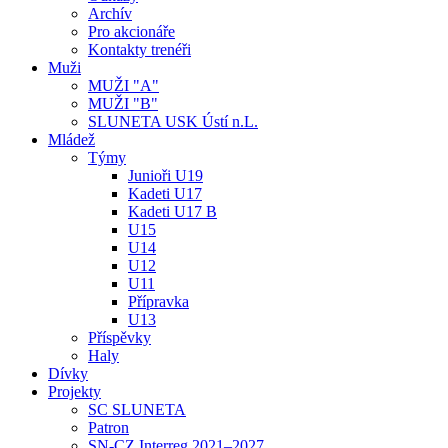
Archív
Pro akcionáře
Kontakty trenéři
Muži
MUŽI "A"
MUŽI "B"
SLUNETA USK Ústí n.L.
Mládež
Týmy
Junioři U19
Kadeti U17
Kadeti U17 B
U15
U14
U12
U11
Přípravka
U13
Příspěvky
Haly
Dívky
Projekty
SC SLUNETA
Patron
SN-CZ Interreg 2021–2027