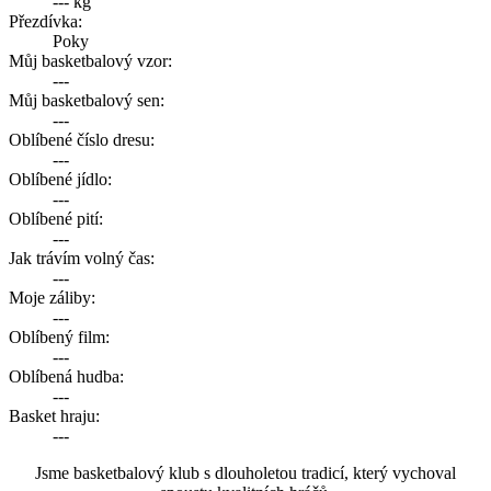
--- kg
Přezdívka:
Poky
Můj basketbalový vzor:
---
Můj basketbalový sen:
---
Oblíbené číslo dresu:
---
Oblíbené jídlo:
---
Oblíbené pití:
---
Jak trávím volný čas:
---
Moje záliby:
---
Oblíbený film:
---
Oblíbená hudba:
---
Basket hraju:
---
Jsme basketbalový klub s dlouholetou tradicí, který vychoval