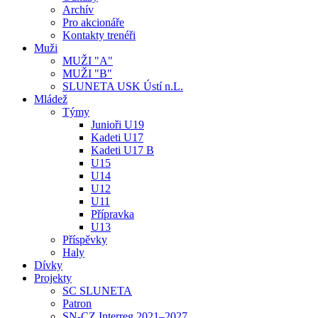
Archív
Pro akcionáře
Kontakty trenéři
Muži
MUŽI "A"
MUŽI "B"
SLUNETA USK Ústí n.L.
Mládež
Týmy
Junioři U19
Kadeti U17
Kadeti U17 B
U15
U14
U12
U11
Přípravka
U13
Příspěvky
Haly
Dívky
Projekty
SC SLUNETA
Patron
SN-CZ Interreg 2021–2027