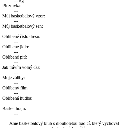
--- kg
Přezdívka:
---
Můj basketbalový vzor:
---
Můj basketbalový sen:
---
Oblíbené číslo dresu:
---
Oblíbené jídlo:
---
Oblíbené pití:
---
Jak trávím volný čas:
---
Moje záliby:
---
Oblíbený film:
---
Oblíbená hudba:
---
Basket hraju:
---
Jsme basketbalový klub s dlouholetou tradicí, který vychoval