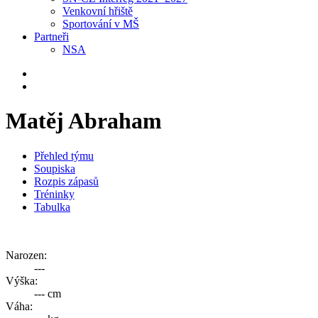
Venkovní hřiště
Sportování v MŠ
Partneři
NSA
Matěj Abraham
Přehled týmu
Soupiska
Rozpis zápasů
Tréninky
Tabulka
Narozen:
---
Výška:
--- cm
Váha: