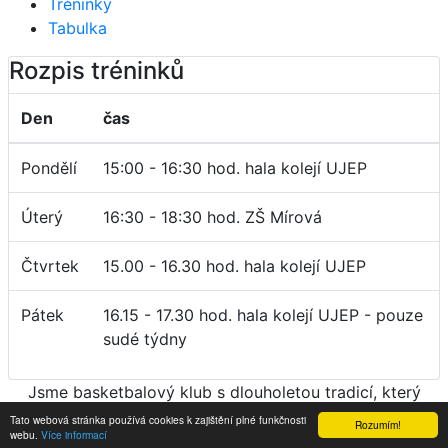
Tréninky
Tabulka
Rozpis tréninků
Den
čas
Pondělí
15:00 - 16:30 hod. hala kolejí UJEP
Úterý
16:30 - 18:30 hod. ZŠ Mírová
Čtvrtek
15.00 - 16.30 hod. hala kolejí UJEP
Pátek
16.15 - 17.30 hod. hala kolejí UJEP - pouze
sudé týdny
Jsme basketbalový klub s dlouholetou tradicí, který
vychoval spoustu kvalitních hráčů.
Tato webová stránka používá cookies k zajištění plné funkčnosti
Rozumím!
webu.
Více informací
© 2022 - Všechna práva vyhrazena | Vytvořil JH.