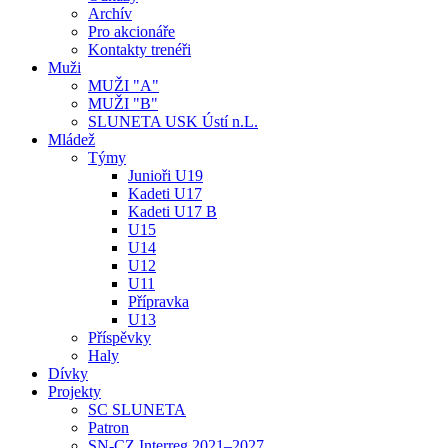
Archív
Pro akcionáře
Kontakty trenéři
Muži
MUŽI "A"
MUŽI "B"
SLUNETA USK Ústí n.L.
Mládež
Týmy
Junioři U19
Kadeti U17
Kadeti U17 B
U15
U14
U12
U11
Přípravka
U13
Příspěvky
Haly
Dívky
Projekty
SC SLUNETA
Patron
SN-CZ Interreg 2021–2027