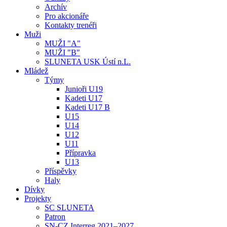
Archív
Pro akcionáře
Kontakty trenéři
Muži
MUŽI "A"
MUŽI "B"
SLUNETA USK Ústí n.L.
Mládež
Týmy
Junioři U19
Kadeti U17
Kadeti U17 B
U15
U14
U12
U11
Přípravka
U13
Příspěvky
Haly
Dívky
Projekty
SC SLUNETA
Patron
SN-CZ Interreg 2021–2027