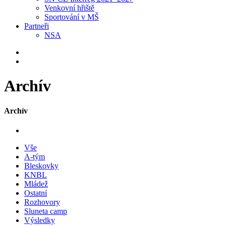
Venkovní hřiště
Sportování v MŠ
Partneři
NSA
Archív
Archív
Vše
A-tým
Bleskovky
KNBL
Mládež
Ostatní
Rozhovory
Sluneta camp
Výsledky