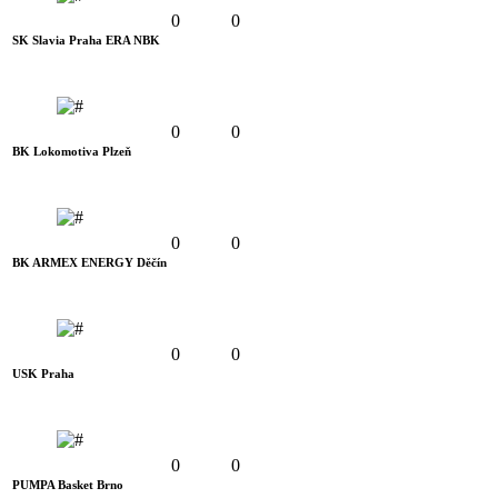
0
0
SK Slavia Praha ERA NBK
0
0
BK Lokomotiva Plzeň
0
0
BK ARMEX ENERGY Děčín
0
0
USK Praha
0
0
PUMPA Basket Brno