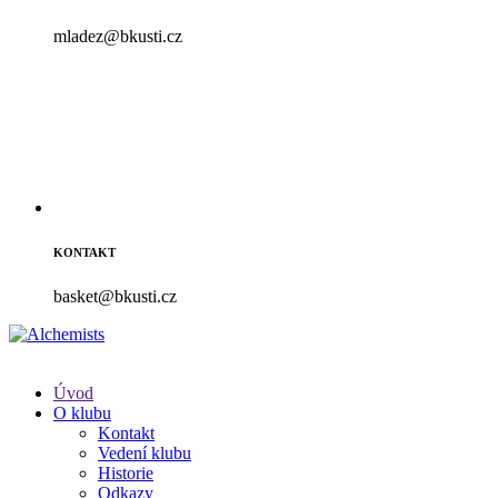
mladez@bkusti.cz
KONTAKT
basket@bkusti.cz
Úvod
O klubu
Kontakt
Vedení klubu
Historie
Odkazy