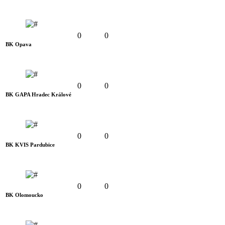
0
0
BK Opava
0
0
BK GAPA Hradec Králové
0
0
BK KVIS Pardubice
0
0
BK Olomoucko