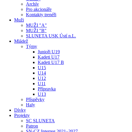
Archív
Pro akcionáře
Kontakty trenéři
Muži
MUŽI "A"
MUŽI "B"
SLUNETA USK Ústí n.L.
Mládež
Týmy
Junioři U19
Kadeti U17
Kadeti U17 B
U15
U14
U12
U11
Přípravka
U13
Příspěvky
Haly
Dívky
Projekty
SC SLUNETA
Patron
SN-CZ Interreg 2021–2027