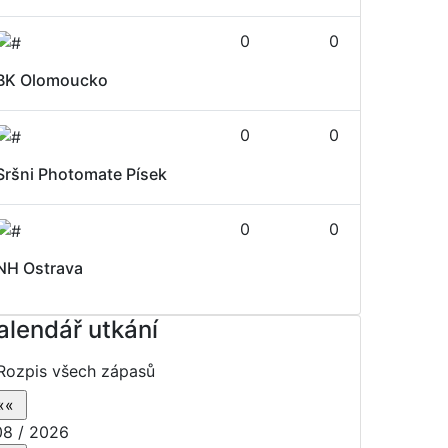
0
0
BK Olomoucko
0
0
Sršni Photomate Písek
0
0
NH Ostrava
alendář utkání
Rozpis všech zápasů
8 / 2026