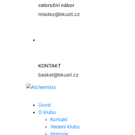
celoroční nábor
mladez@bkusti.cz
KONTAKT
basket@bkusti.cz
Úvod
O klubu
Kontakt
Vedení klubu
Historie