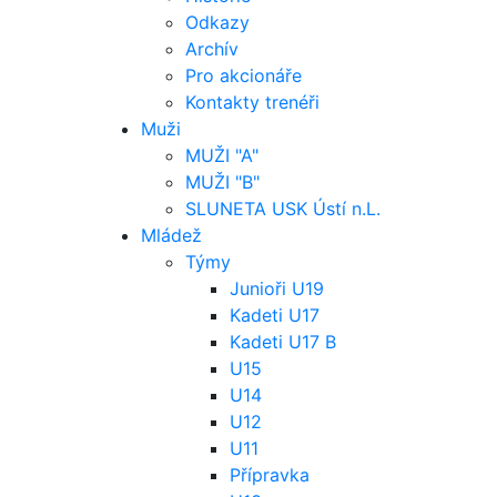
Odkazy
Archív
Pro akcionáře
Kontakty trenéři
Muži
MUŽI "A"
MUŽI "B"
SLUNETA USK Ústí n.L.
Mládež
Týmy
Junioři U19
Kadeti U17
Kadeti U17 B
U15
U14
U12
U11
Přípravka