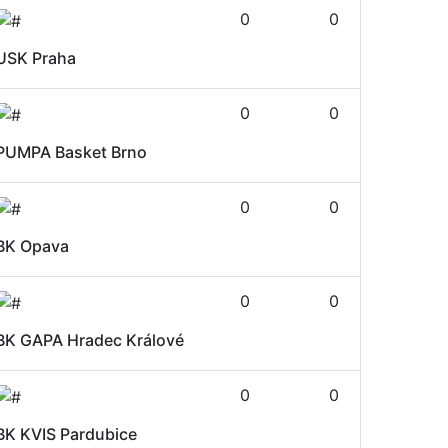
0
0
USK Praha
0
0
PUMPA Basket Brno
0
0
BK Opava
0
0
BK GAPA Hradec Králové
0
0
BK KVIS Pardubice