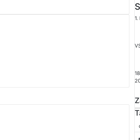
S
1.
V
18
2
Z
T