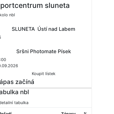
portcentrum sluneta
 kolo nbl
SLUNETA  Ústí nad Labem
S
Sršni Photomate Písek
:00
0.09.2026
Koupit lístek
ápas začíná
abulka nbl
detailní tabulka
Pořadí
Zápasy
%