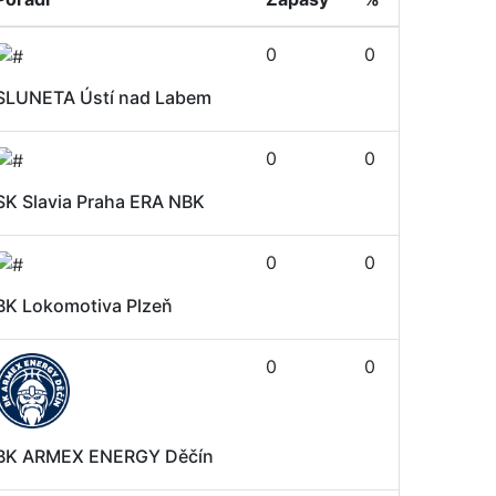
0
0
SLUNETA Ústí nad Labem
0
0
SK Slavia Praha ERA NBK
0
0
BK Lokomotiva Plzeň
0
0
BK ARMEX ENERGY Děčín