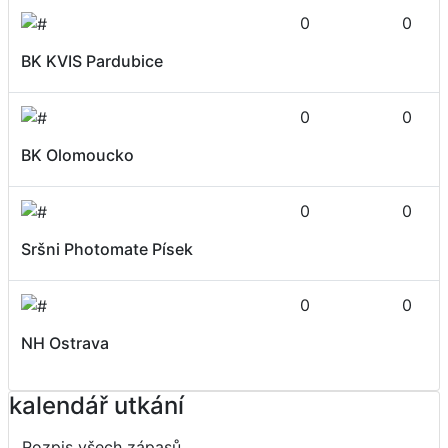
0
0
BK KVIS Pardubice
0
0
BK Olomoucko
0
0
Sršni Photomate Písek
0
0
NH Ostrava
kalendář utkání
Rozpis všech zápasů