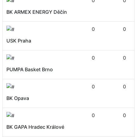
0
0
BK ARMEX ENERGY Děčín
0
0
USK Praha
0
0
PUMPA Basket Brno
0
0
BK Opava
0
0
BK GAPA Hradec Králové