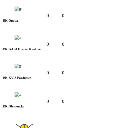
0
0
BK Opava
0
0
BK GAPA Hradec Králové
0
0
BK KVIS Pardubice
0
0
BK Olomoucko