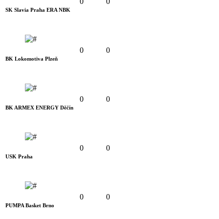
0
0
SK Slavia Praha ERA NBK
0
0
BK Lokomotiva Plzeň
0
0
BK ARMEX ENERGY Děčín
0
0
USK Praha
0
0
PUMPA Basket Brno