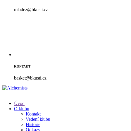
mladez@bkusti.cz
KONTAKT
basket@bkusti.cz
Úvod
O klubu
Kontakt
Vedení klubu
Historie
Odkazy