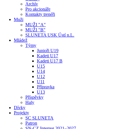
Archív
Pro akcionáře
Kontakty trenéři
Muži
MUŽI "A"
MUŽI "B"
SLUNETA USK Ústí n.L.
Mládež
Týmy
Junioři U19
Kadeti U17
Kadeti U17 B
U15
U14
U12
U11
Přípravka
U13
Příspěvky
Haly
Dívky
Projekty
SC SLUNETA
Patron
SN-CZ Interreg 2021–2027