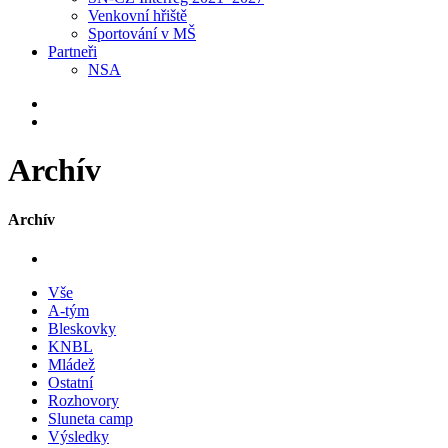
Venkovní hřiště
Sportování v MŠ
Partneři
NSA
Archív
Archív
Vše
A-tým
Bleskovky
KNBL
Mládež
Ostatní
Rozhovory
Sluneta camp
Výsledky