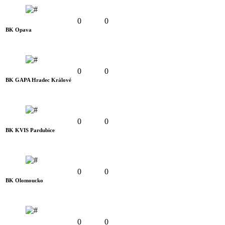
0
0
BK Opava
0
0
BK GAPA Hradec Králové
0
0
BK KVIS Pardubice
0
0
BK Olomoucko
0
0