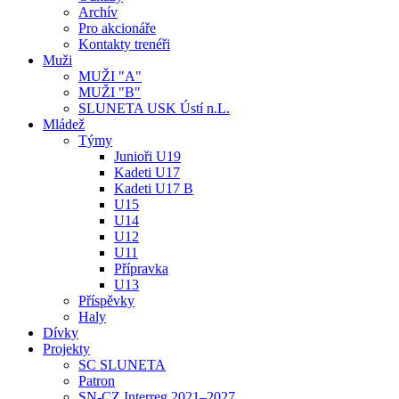
Archív
Pro akcionáře
Kontakty trenéři
Muži
MUŽI "A"
MUŽI "B"
SLUNETA USK Ústí n.L.
Mládež
Týmy
Junioři U19
Kadeti U17
Kadeti U17 B
U15
U14
U12
U11
Přípravka
U13
Příspěvky
Haly
Dívky
Projekty
SC SLUNETA
Patron
SN-CZ Interreg 2021–2027