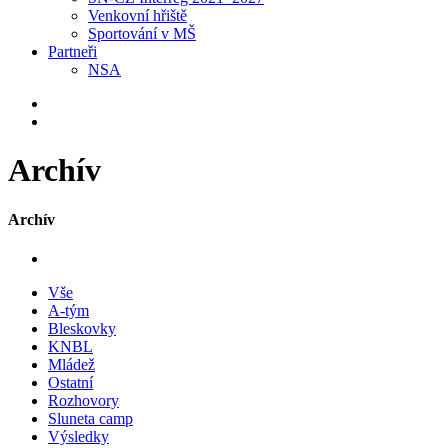
Venkovní hřiště
Sportování v MŠ
Partneři
NSA
Archív
Archív
Vše
A-tým
Bleskovky
KNBL
Mládež
Ostatní
Rozhovory
Sluneta camp
Výsledky