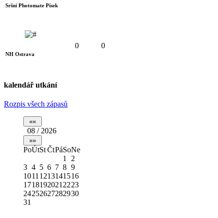
Sršni Photomate Písek
0
0
NH Ostrava
kalendář utkání
Rozpis všech zápasů
08 / 2026
Po
Út
St
Čt
Pá
So
Ne
1
2
3
4
5
6
7
8
9
10
11
12
13
14
15
16
17
18
19
20
21
22
23
24
25
26
27
28
29
30
31