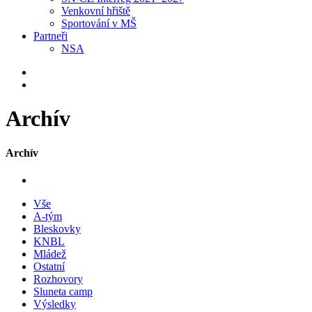
Venkovní hřiště
Sportování v MŠ
Partneři
NSA
Archív
Archív
Vše
A-tým
Bleskovky
KNBL
Mládež
Ostatní
Rozhovory
Sluneta camp
Výsledky