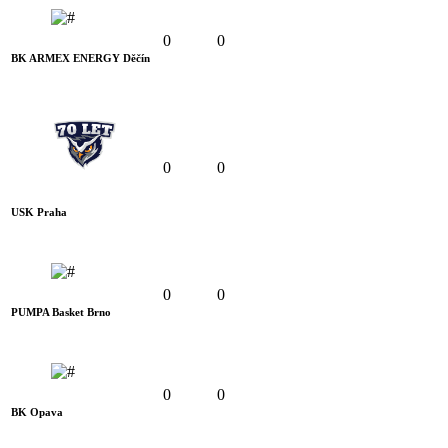
0
0
BK ARMEX ENERGY Děčín
0
0
USK Praha
0
0
PUMPA Basket Brno
0
0
BK Opava