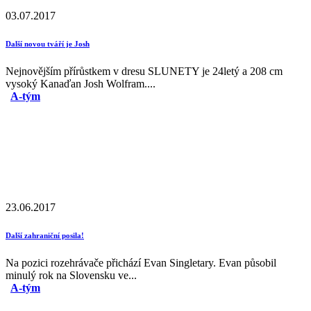
03.07.2017
Další novou tváří je Josh
Nejnovějším přírůstkem v dresu SLUNETY je 24letý a 208 cm
vysoký Kanaďan Josh Wolfram....
A-tým
23.06.2017
Další zahraniční posila!
Na pozici rozehrávače přichází Evan Singletary. Evan působil
minulý rok na Slovensku ve...
A-tým