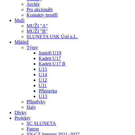
Archív
Pro akcionáře
Kontakty trenéři
Muži
MUŽI "A"
MUŽI "B"
SLUNETA USK Ústí n.L.
Mládež
Týmy
Junioři U19
Kadeti U17
Kadeti U17 B
U15
U14
U12
U11
Přípravka
U13
Příspěvky
Haly
Dívky
Projekty
SC SLUNETA
Patron
SN-CZ Interreg 2021–2027