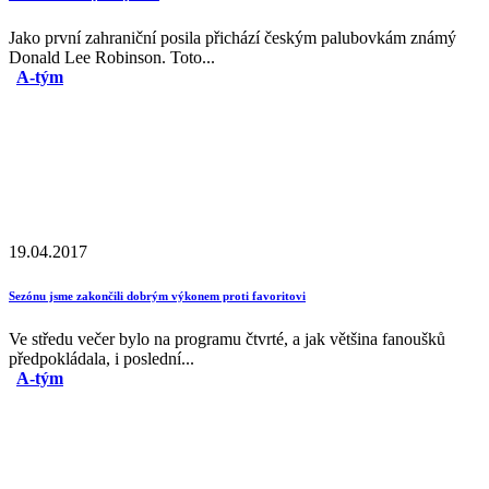
Jako první zahraniční posila přichází českým palubovkám známý
Donald Lee Robinson. Toto...
A-tým
19.04.2017
Sezónu jsme zakončili dobrým výkonem proti favoritovi
Ve středu večer bylo na programu čtvrté, a jak většina fanoušků
předpokládala, i poslední...
A-tým