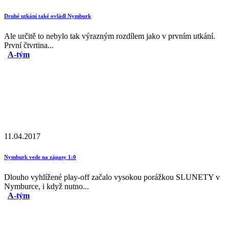
Druhé utkání také ovládl Nymburk
Ale určitě to nebylo tak výrazným rozdílem jako v prvním utkání.
První čtvrtina...
A-tým
11.04.2017
Nymburk vede na zápasy 1:0
Dlouho vyhlížené play-off začalo vysokou porážkou SLUNETY v
Nymburce, i když nutno...
A-tým