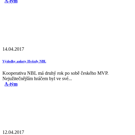
A-tým
14.04.2017
Výsledky ankety Hvězdy NBL
Kooperativa NBL má druhý rok po sobě českého MVP.
Nejužitečnějším hráčem byl ve své...
A-tým
12.04.2017