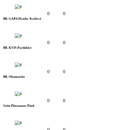
0
0
BK GAPA Hradec Králové
0
0
BK KVIS Pardubice
0
0
BK Olomoucko
0
0
Sršni Photomate Písek
0
0