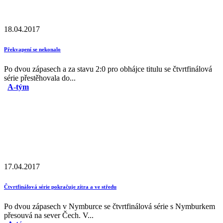
18.04.2017
Překvapení se nekonalo
Po dvou zápasech a za stavu 2:0 pro obhájce titulu se čtvrtfinálová
série přestěhovala do...
A-tým
17.04.2017
Čtvrtfinálová série pokračuje zítra a ve středu
Po dvou zápasech v Nymburce se čtvrtfinálová série s Nymburkem
přesouvá na sever Čech. V...