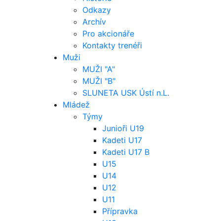
Odkazy
Archív
Pro akcionáře
Kontakty trenéři
Muži
MUŽI "A"
MUŽI "B"
SLUNETA USK Ústí n.L.
Mládež
Týmy
Junioři U19
Kadeti U17
Kadeti U17 B
U15
U14
U12
U11
Přípravka