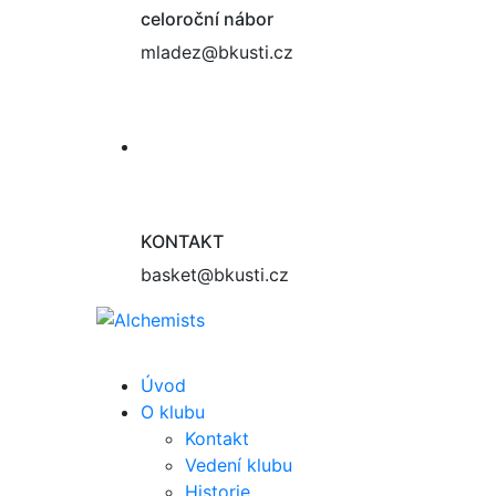
celoroční nábor
mladez@bkusti.cz
KONTAKT
basket@bkusti.cz
Úvod
O klubu
Kontakt
Vedení klubu
Historie