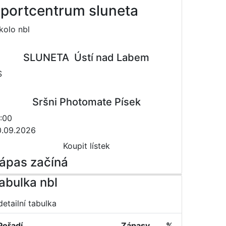
portcentrum sluneta
 kolo nbl
SLUNETA  Ústí nad Labem
S
Sršni Photomate Písek
:00
0.09.2026
Koupit lístek
ápas začíná
abulka nbl
detailní tabulka
Pořadí
Zápasy
%