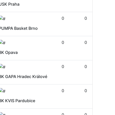
USK Praha
0
0
PUMPA Basket Brno
0
0
BK Opava
0
0
BK GAPA Hradec Králové
0
0
BK KVIS Pardubice
0
0