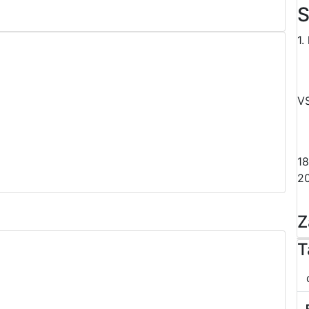
S
1.
V
18
2
Z
T