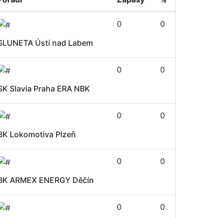
0
0
SLUNETA Ústí nad Labem
0
0
SK Slavia Praha ERA NBK
0
0
BK Lokomotiva Plzeň
0
0
BK ARMEX ENERGY Děčín
0
0