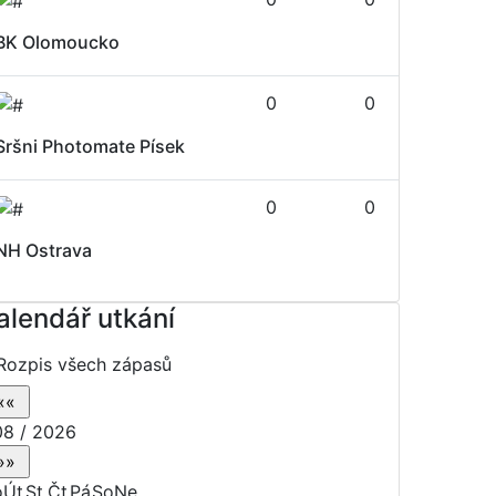
BK Olomoucko
0
0
Sršni Photomate Písek
0
0
NH Ostrava
alendář utkání
Rozpis všech zápasů
8 / 2026
o
Út
St
Čt
Pá
So
Ne