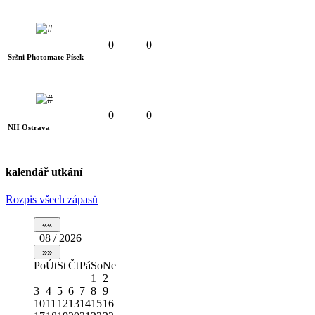
0
0
Sršni Photomate Písek
0
0
NH Ostrava
kalendář utkání
Rozpis všech zápasů
08 / 2026
Po
Út
St
Čt
Pá
So
Ne
1
2
3
4
5
6
7
8
9
10
11
12
13
14
15
16