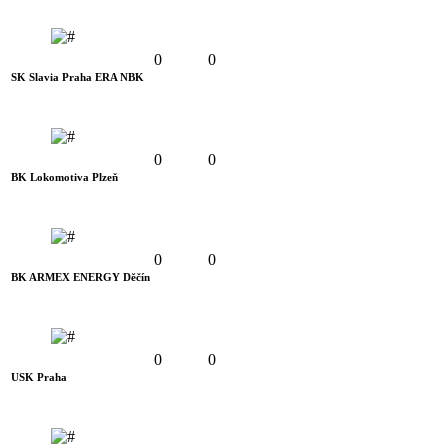
0
0
SK Slavia Praha ERA NBK
0
0
BK Lokomotiva Plzeň
0
0
BK ARMEX ENERGY Děčín
0
0
USK Praha