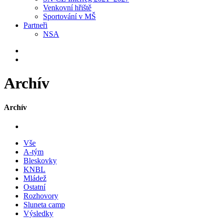
Venkovní hřiště
Sportování v MŠ
Partneři
NSA
Archív
Archív
Vše
A-tým
Bleskovky
KNBL
Mládež
Ostatní
Rozhovory
Sluneta camp
Výsledky