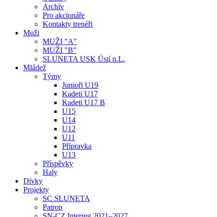
Archív
Pro akcionáře
Kontakty trenéři
Muži
MUŽI "A"
MUŽI "B"
SLUNETA USK Ústí n.L.
Mládež
Týmy
Junioři U19
Kadeti U17
Kadeti U17 B
U15
U14
U12
U11
Přípravka
U13
Příspěvky
Haly
Dívky
Projekty
SC SLUNETA
Patron
SN-CZ Interreg 2021–2027