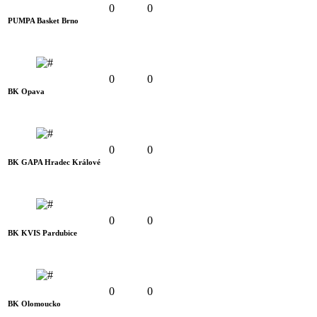
0
0
PUMPA Basket Brno
0
0
BK Opava
0
0
BK GAPA Hradec Králové
0
0
BK KVIS Pardubice
0
0
BK Olomoucko