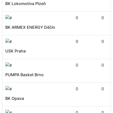
BK Lokomotiva Plzeň
0
0
BK ARMEX ENERGY Děčín
0
0
USK Praha
0
0
PUMPA Basket Brno
0
0
BK Opava
0
0