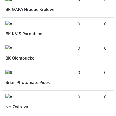
BK GAPA Hradec Králové
0
0
BK KVIS Pardubice
0
0
BK Olomoucko
0
0
Sršni Photomate Písek
0
0
NH Ostrava