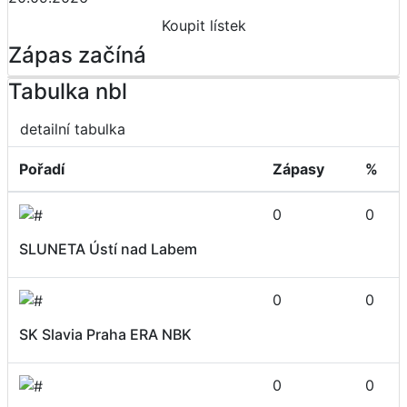
Koupit lístek
Zápas začíná
Tabulka nbl
detailní tabulka
Pořadí
Zápasy
%
0
0
SLUNETA Ústí nad Labem
0
0
SK Slavia Praha ERA NBK
0
0