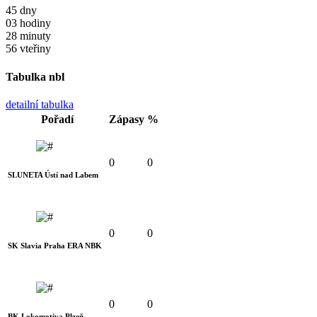
45
dny
03
hodiny
28
minuty
55
vteřiny
Tabulka nbl
detailní tabulka
Pořadí
Zápasy
%
0
0
SLUNETA Ústí nad Labem
0
0
SK Slavia Praha ERA NBK
0
0
BK Lokomotiva Plzeň