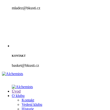
mladez@bkusti.cz
KONTAKT
basket@bkusti.cz
Úvod
O klubu
Kontakt
Vedení klubu
Historie