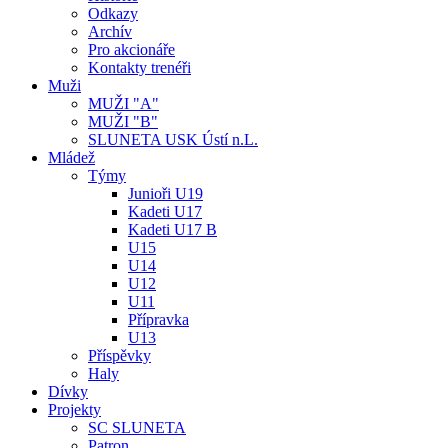
Odkazy
Archív
Pro akcionáře
Kontakty trenéři
Muži
MUŽI "A"
MUŽI "B"
SLUNETA USK Ústí n.L.
Mládež
Týmy
Junioři U19
Kadeti U17
Kadeti U17 B
U15
U14
U12
U11
Přípravka
U13
Příspěvky
Haly
Dívky
Projekty
SC SLUNETA
Patron