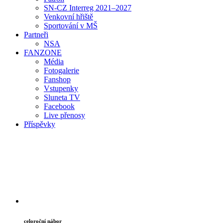
SN-CZ Interreg 2021–2027
Venkovní hřiště
Sportování v MŠ
Partneři
NSA
FAN
ZONE
Média
Fotogalerie
Fanshop
Vstupenky
Sluneta TV
Facebook
Live přenosy
Příspěvky
celoroční nábor